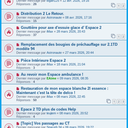
Dernier message par
logan125
«
12 avr. 2026, 19:16
Réponses :
26
1
2
Distribution 2 Le Retour.
Dernier message par
Astronaute
«
08 avr. 2026, 17:16
Réponses :
15
Gouttière pour axe d'essuie glace d' Espace 2
Dernier message par
iMax
«
28 mars 2026, 20:43
Réponses :
37
1
2
Remplacement des bougies de préchauffage sur 2.1TD
modèle 94
Dernier message par
Astronaute
«
27 mars 2026, 20:44
Pièce Intérieure Espace 2
Dernier message par
iMax
«
18 mars 2026, 21:04
Réponses :
3
Au revoir mon Espace ambulance !
Dernier message par
EAime
«
09 mars 2026, 08:35
Réponses :
4
Restauration de mon espace blanche 2l essence :
Maintenant c'est la tête de delco !
Dernier message par
iMax
«
08 mars 2026, 22:45
Réponses :
50
1
2
3
Epace 2 TD plus de codes Help
Dernier message par
leujiem
«
08 mars 2026, 20:52
Réponses :
4
[Topic] Vos passages au CT
Dernier message par
SpaceII-34
«
06 mars 2026, 19:22