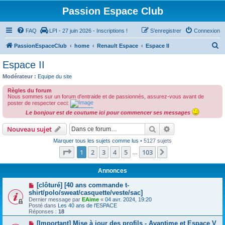
Passion Espace Club
FAQ
LPI - 27 juin 2026 - Inscriptions !
S’enregistrer
Connexion
R
PassionEspaceClub
home
Renault Espace
Espace II
e
Espace II
c
Modérateur :
Equipe du site
h
Règles du forum
e
Nous sommes sur un forum d'entraide et de passionnés, assurez-vous avant de
poster de respecter ceci:
r
Le bonjour est de coutume ici pour commencer ses messages
c
Rechercher
Recherche avanc
Nouveau sujet
h
Marquer tous les sujets comme lus
• 5127 sujets
e
Page
1
sur
103
1
2
3
4
5
103
Suivante
…
r
Annonces
[clôturé] [40 ans commande t-
shirt/polo/sweat/casquette/veste/sac]
Dernier message par
EAime
«
04 avr. 2024, 19:20
Posté dans
Les 40 ans de l'ESPACE
Réponses :
18
[Important] Mise à jour des profils - Avantime et Espace V