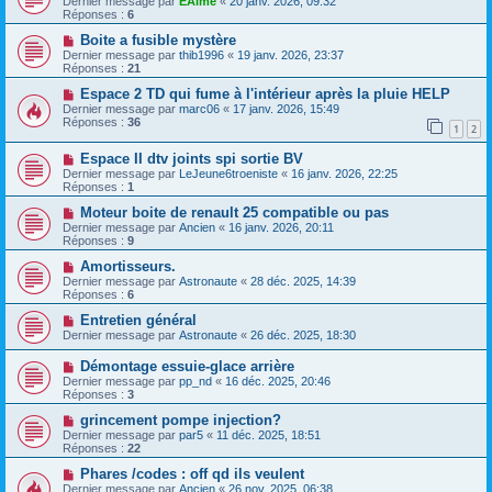
Dernier message par
EAime
«
20 janv. 2026, 09:32
Réponses :
6
Boite a fusible mystère
Dernier message par
thib1996
«
19 janv. 2026, 23:37
Réponses :
21
Espace 2 TD qui fume à l'intérieur après la pluie HELP
Dernier message par
marc06
«
17 janv. 2026, 15:49
Réponses :
36
1
2
Espace II dtv joints spi sortie BV
Dernier message par
LeJeune6troeniste
«
16 janv. 2026, 22:25
Réponses :
1
Moteur boite de renault 25 compatible ou pas
Dernier message par
Ancien
«
16 janv. 2026, 20:11
Réponses :
9
Amortisseurs.
Dernier message par
Astronaute
«
28 déc. 2025, 14:39
Réponses :
6
Entretien général
Dernier message par
Astronaute
«
26 déc. 2025, 18:30
Démontage essuie-glace arrière
Dernier message par
pp_nd
«
16 déc. 2025, 20:46
Réponses :
3
grincement pompe injection?
Dernier message par
par5
«
11 déc. 2025, 18:51
Réponses :
22
Phares /codes : off qd ils veulent
Dernier message par
Ancien
«
26 nov. 2025, 06:38