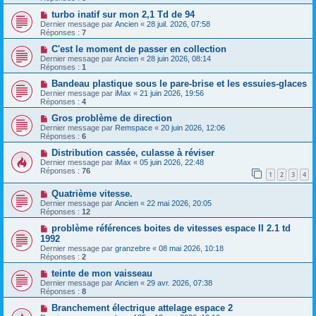
turbo inatif sur mon 2,1 Td de 94
Dernier message par
Ancien
«
28 juil. 2026, 07:58
Réponses :
7
C'est le moment de passer en collection
Dernier message par
Ancien
«
28 juin 2026, 08:14
Réponses :
1
Bandeau plastique sous le pare-brise et les essuies-glaces
Dernier message par
iMax
«
21 juin 2026, 19:56
Réponses :
4
Gros problème de direction
Dernier message par
Remspace
«
20 juin 2026, 12:06
Réponses :
6
Distribution cassée, culasse à réviser
Dernier message par
iMax
«
05 juin 2026, 22:48
Réponses :
76
1
2
3
4
Quatrième vitesse.
Dernier message par
Ancien
«
22 mai 2026, 20:05
Réponses :
12
problème références boites de vitesses espace II 2.1 td
1992
Dernier message par
granzebre
«
08 mai 2026, 10:18
Réponses :
2
teinte de mon vaisseau
Dernier message par
Ancien
«
29 avr. 2026, 07:38
Réponses :
8
Branchement électrique attelage espace 2