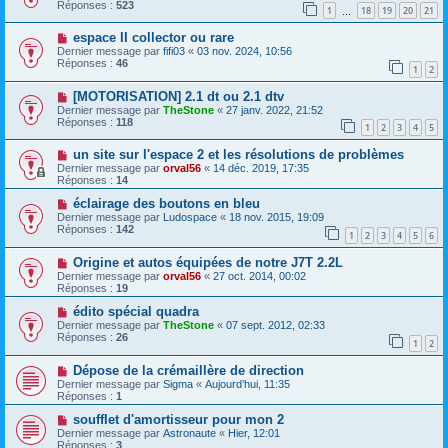
Réponses :
523
1
18
19
20
21
…
espace II collector ou rare
Dernier message par
fifi03
«
03 nov. 2024, 10:56
Réponses :
46
1
2
[MOTORISATION] 2.1 dt ou 2.1 dtv
Dernier message par
TheStone
«
27 janv. 2022, 21:52
Réponses :
118
1
2
3
4
5
un site sur l'espace 2 et les résolutions de problèmes
Dernier message par
orval56
«
14 déc. 2019, 17:35
Réponses :
14
éclairage des boutons en bleu
Dernier message par
Ludospace
«
18 nov. 2015, 19:09
Réponses :
142
1
2
3
4
5
6
Origine et autos équipées de notre J7T 2.2L
Dernier message par
orval56
«
27 oct. 2014, 00:02
Réponses :
19
édito spécial quadra
Dernier message par
TheStone
«
07 sept. 2012, 02:33
Réponses :
26
1
2
Dépose de la crémaillère de direction
Dernier message par
Sigma
«
Aujourd’hui, 11:35
Réponses :
1
soufflet d'amortisseur pour mon 2
Dernier message par
Astronaute
«
Hier, 12:01
Réponses :
3