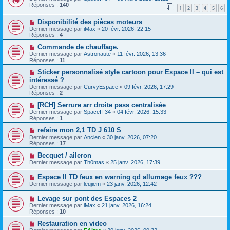
Réponses :
140
1
2
3
4
5
6
Disponibilité des pièces moteurs
Dernier message par
iMax
«
20 févr. 2026, 22:15
Réponses :
4
Commande de chauffage.
Dernier message par
Astronaute
«
11 févr. 2026, 13:36
Réponses :
11
Sticker personnalisé style cartoon pour Espace II – qui est
intéressé ?
Dernier message par
CurvyEspace
«
09 févr. 2026, 17:29
Réponses :
2
[RCH] Serrure arr droite pass centralisée
Dernier message par
SpaceII-34
«
04 févr. 2026, 15:33
Réponses :
1
refaire mon 2,1 TD J 610 S
Dernier message par
Ancien
«
30 janv. 2026, 07:20
Réponses :
17
Becquet / aileron
Dernier message par
Th0mas
«
25 janv. 2026, 17:39
Espace II TD feux en warning qd allumage feux ???
Dernier message par
leujiem
«
23 janv. 2026, 12:42
Levage sur pont des Espaces 2
Dernier message par
iMax
«
21 janv. 2026, 16:24
Réponses :
10
Restauration en video