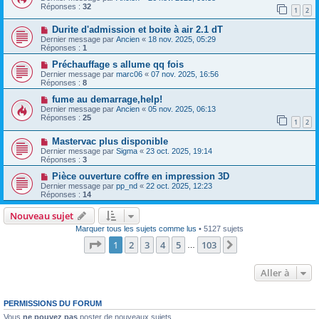
Réponses :
32
1
2
Durite d'admission et boite à air 2.1 dT
Dernier message par
Ancien
«
18 nov. 2025, 05:29
Réponses :
1
Préchauffage s allume qq fois
Dernier message par
marc06
«
07 nov. 2025, 16:56
Réponses :
8
fume au demarrage,help!
Dernier message par
Ancien
«
05 nov. 2025, 06:13
Réponses :
25
1
2
Mastervac plus disponible
Dernier message par
Sigma
«
23 oct. 2025, 19:14
Réponses :
3
Pièce ouverture coffre en impression 3D
Dernier message par
pp_nd
«
22 oct. 2025, 12:23
Réponses :
14
Nouveau sujet
Marquer tous les sujets comme lus
• 5127 sujets
Page
1
sur
103
1
2
3
4
5
103
Suivante
…
Aller à
PERMISSIONS DU FORUM
Vous
ne pouvez pas
poster de nouveaux sujets