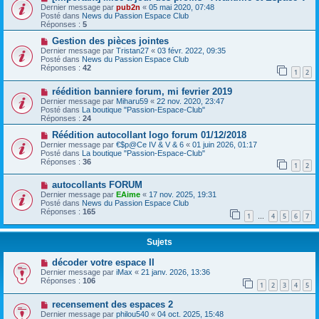
Dernier message par
pub2n
«
05 mai 2020, 07:48
Posté dans
News du Passion Espace Club
Réponses :
5
Gestion des pièces jointes
Dernier message par
Tristan27
«
03 févr. 2022, 09:35
Posté dans
News du Passion Espace Club
Réponses :
42
1
2
réédition banniere forum, mi fevrier 2019
Dernier message par
Miharu59
«
22 nov. 2020, 23:47
Posté dans
La boutique "Passion-Espace-Club"
Réponses :
24
Réédition autocollant logo forum 01/12/2018
Dernier message par
€$p@Ce IV & V & 6
«
01 juin 2026, 01:17
Posté dans
La boutique "Passion-Espace-Club"
Réponses :
36
1
2
autocollants FORUM
Dernier message par
EAime
«
17 nov. 2025, 19:31
Posté dans
News du Passion Espace Club
Réponses :
165
1
4
5
6
7
…
Sujets
décoder votre espace II
Dernier message par
iMax
«
21 janv. 2026, 13:36
Réponses :
106
1
2
3
4
5
recensement des espaces 2
Dernier message par
philou540
«
04 oct. 2025, 15:48