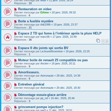
Dernier message par
iMax
«
21 janv. 2026, 16:24
Réponses :
10
Restauration en video
Dernier message par
EAime
«
20 janv. 2026, 09:32
Réponses :
6
Boite a fusible mystère
Dernier message par
thib1996
«
19 janv. 2026, 23:37
Réponses :
21
Espace 2 TD qui fume à l'intérieur après la pluie HELP
Dernier message par
marc06
«
17 janv. 2026, 15:49
Réponses :
36
1
2
Espace II dtv joints spi sortie BV
Dernier message par
LeJeune6troeniste
«
16 janv. 2026, 22:25
Réponses :
1
Moteur boite de renault 25 compatible ou pas
Dernier message par
Ancien
«
16 janv. 2026, 20:11
Réponses :
9
Amortisseurs.
Dernier message par
Astronaute
«
28 déc. 2025, 14:39
Réponses :
6
Entretien général
Dernier message par
Astronaute
«
26 déc. 2025, 18:30
Démontage essuie-glace arrière
Dernier message par
pp_nd
«
16 déc. 2025, 20:46
Réponses :
3
grincement pompe injection?
Dernier message par
par5
«
11 déc. 2025, 18:51