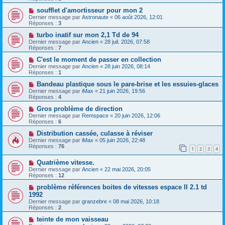
soufflet d'amortisseur pour mon 2
Dernier message par
Astronaute
«
06 août 2026, 12:01
Réponses :
3
turbo inatif sur mon 2,1 Td de 94
Dernier message par
Ancien
«
28 juil. 2026, 07:58
Réponses :
7
C'est le moment de passer en collection
Dernier message par
Ancien
«
28 juin 2026, 08:14
Réponses :
1
Bandeau plastique sous le pare-brise et les essuies-glaces
Dernier message par
iMax
«
21 juin 2026, 19:56
Réponses :
4
Gros problème de direction
Dernier message par
Remspace
«
20 juin 2026, 12:06
Réponses :
6
Distribution cassée, culasse à réviser
Dernier message par
iMax
«
05 juin 2026, 22:48
Réponses :
76
1
2
3
4
Quatrième vitesse.
Dernier message par
Ancien
«
22 mai 2026, 20:05
Réponses :
12
problème références boites de vitesses espace II 2.1 td
1992
Dernier message par
granzebre
«
08 mai 2026, 10:18
Réponses :
2
teinte de mon vaisseau