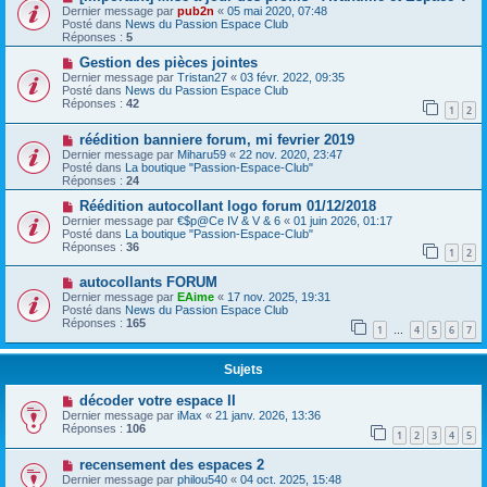
Dernier message par
pub2n
«
05 mai 2020, 07:48
Posté dans
News du Passion Espace Club
Réponses :
5
Gestion des pièces jointes
Dernier message par
Tristan27
«
03 févr. 2022, 09:35
Posté dans
News du Passion Espace Club
Réponses :
42
1
2
réédition banniere forum, mi fevrier 2019
Dernier message par
Miharu59
«
22 nov. 2020, 23:47
Posté dans
La boutique "Passion-Espace-Club"
Réponses :
24
Réédition autocollant logo forum 01/12/2018
Dernier message par
€$p@Ce IV & V & 6
«
01 juin 2026, 01:17
Posté dans
La boutique "Passion-Espace-Club"
Réponses :
36
1
2
autocollants FORUM
Dernier message par
EAime
«
17 nov. 2025, 19:31
Posté dans
News du Passion Espace Club
Réponses :
165
1
4
5
6
7
…
Sujets
décoder votre espace II
Dernier message par
iMax
«
21 janv. 2026, 13:36
Réponses :
106
1
2
3
4
5
recensement des espaces 2
Dernier message par
philou540
«
04 oct. 2025, 15:48