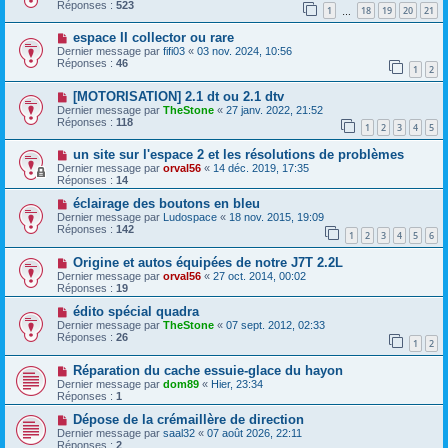
Réponses :
523
1
18
19
20
21
…
espace II collector ou rare
Dernier message par
fifi03
«
03 nov. 2024, 10:56
Réponses :
46
1
2
[MOTORISATION] 2.1 dt ou 2.1 dtv
Dernier message par
TheStone
«
27 janv. 2022, 21:52
Réponses :
118
1
2
3
4
5
un site sur l'espace 2 et les résolutions de problèmes
Dernier message par
orval56
«
14 déc. 2019, 17:35
Réponses :
14
éclairage des boutons en bleu
Dernier message par
Ludospace
«
18 nov. 2015, 19:09
Réponses :
142
1
2
3
4
5
6
Origine et autos équipées de notre J7T 2.2L
Dernier message par
orval56
«
27 oct. 2014, 00:02
Réponses :
19
édito spécial quadra
Dernier message par
TheStone
«
07 sept. 2012, 02:33
Réponses :
26
1
2
Réparation du cache essuie-glace du hayon
Dernier message par
dom89
«
Hier, 23:34
Réponses :
1
Dépose de la crémaillère de direction
Dernier message par
saal32
«
07 août 2026, 22:11
Réponses :
2