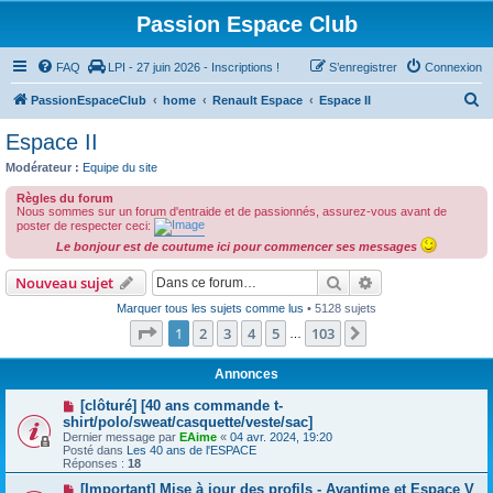
Passion Espace Club
FAQ
LPI - 27 juin 2026 - Inscriptions !
S’enregistrer
Connexion
R
PassionEspaceClub
home
Renault Espace
Espace II
e
Espace II
c
Modérateur :
Equipe du site
h
Règles du forum
e
Nous sommes sur un forum d'entraide et de passionnés, assurez-vous avant de
poster de respecter ceci:
r
Le bonjour est de coutume ici pour commencer ses messages
c
Rechercher
Recherche avanc
Nouveau sujet
h
Marquer tous les sujets comme lus
• 5128 sujets
e
Page
1
sur
103
1
2
3
4
5
103
Suivante
…
r
Annonces
[clôturé] [40 ans commande t-
shirt/polo/sweat/casquette/veste/sac]
Dernier message par
EAime
«
04 avr. 2024, 19:20
Posté dans
Les 40 ans de l'ESPACE
Réponses :
18
[Important] Mise à jour des profils - Avantime et Espace V