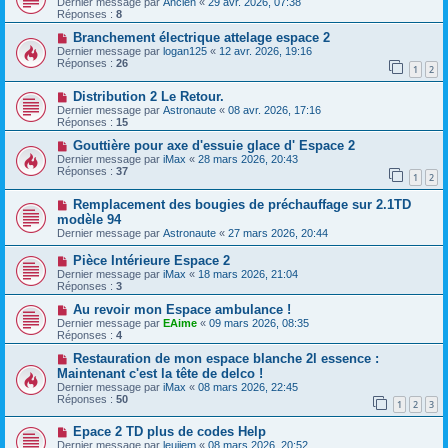
Dernier message par
Ancien
«
29 avr. 2026, 07:38
Réponses :
8
Branchement électrique attelage espace 2
Dernier message par
logan125
«
12 avr. 2026, 19:16
Réponses :
26
1
2
Distribution 2 Le Retour.
Dernier message par
Astronaute
«
08 avr. 2026, 17:16
Réponses :
15
Gouttière pour axe d'essuie glace d' Espace 2
Dernier message par
iMax
«
28 mars 2026, 20:43
Réponses :
37
1
2
Remplacement des bougies de préchauffage sur 2.1TD
modèle 94
Dernier message par
Astronaute
«
27 mars 2026, 20:44
Pièce Intérieure Espace 2
Dernier message par
iMax
«
18 mars 2026, 21:04
Réponses :
3
Au revoir mon Espace ambulance !
Dernier message par
EAime
«
09 mars 2026, 08:35
Réponses :
4
Restauration de mon espace blanche 2l essence :
Maintenant c'est la tête de delco !
Dernier message par
iMax
«
08 mars 2026, 22:45
Réponses :
50
1
2
3
Epace 2 TD plus de codes Help
Dernier message par
leujiem
«
08 mars 2026, 20:52