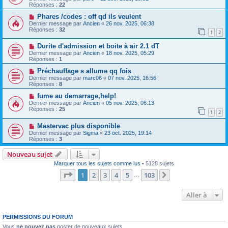
Réponses :
22
Phares /codes : off qd ils veulent
Dernier message par
Ancien
«
26 nov. 2025, 06:38
Réponses :
32
1
2
Durite d'admission et boite à air 2.1 dT
Dernier message par
Ancien
«
18 nov. 2025, 05:29
Réponses :
1
Préchauffage s allume qq fois
Dernier message par
marc06
«
07 nov. 2025, 16:56
Réponses :
8
fume au demarrage,help!
Dernier message par
Ancien
«
05 nov. 2025, 06:13
Réponses :
25
1
2
Mastervac plus disponible
Dernier message par
Sigma
«
23 oct. 2025, 19:14
Réponses :
3
Nouveau sujet
Marquer tous les sujets comme lus
• 5128 sujets
Page
1
sur
103
1
2
3
4
5
103
Suivante
…
Aller à
PERMISSIONS DU FORUM
Vous
ne pouvez pas
poster de nouveaux sujets