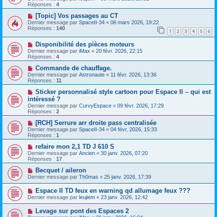
Réponses :
4
[Topic] Vos passages au CT
Dernier message par
SpaceII-34
«
06 mars 2026, 19:22
Réponses :
140
1
2
3
4
5
6
Disponibilité des pièces moteurs
Dernier message par
iMax
«
20 févr. 2026, 22:15
Réponses :
4
Commande de chauffage.
Dernier message par
Astronaute
«
11 févr. 2026, 13:36
Réponses :
11
Sticker personnalisé style cartoon pour Espace II – qui est
intéressé ?
Dernier message par
CurvyEspace
«
09 févr. 2026, 17:29
Réponses :
2
[RCH] Serrure arr droite pass centralisée
Dernier message par
SpaceII-34
«
04 févr. 2026, 15:33
Réponses :
1
refaire mon 2,1 TD J 610 S
Dernier message par
Ancien
«
30 janv. 2026, 07:20
Réponses :
17
Becquet / aileron
Dernier message par
Th0mas
«
25 janv. 2026, 17:39
Espace II TD feux en warning qd allumage feux ???
Dernier message par
leujiem
«
23 janv. 2026, 12:42
Levage sur pont des Espaces 2