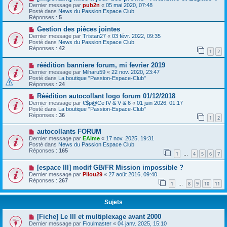
Dernier message par
pub2n
«
05 mai 2020, 07:48
Posté dans
News du Passion Espace Club
Réponses :
5
Gestion des pièces jointes
Dernier message par
Tristan27
«
03 févr. 2022, 09:35
Posté dans
News du Passion Espace Club
Réponses :
42
1
2
réédition banniere forum, mi fevrier 2019
Dernier message par
Miharu59
«
22 nov. 2020, 23:47
Posté dans
La boutique "Passion-Espace-Club"
Réponses :
24
Réédition autocollant logo forum 01/12/2018
Dernier message par
€$p@Ce IV & V & 6
«
01 juin 2026, 01:17
Posté dans
La boutique "Passion-Espace-Club"
Réponses :
36
1
2
autocollants FORUM
Dernier message par
EAime
«
17 nov. 2025, 19:31
Posté dans
News du Passion Espace Club
Réponses :
165
1
4
5
6
7
…
[espace III] modif GB/FR Mission impossible ?
Dernier message par
Pilou29
«
27 août 2016, 09:40
Réponses :
267
1
8
9
10
11
…
Sujets
[Fiche] Le III et multiplexage avant 2000
Dernier message par
Fioulmaster
«
04 janv. 2025, 15:10