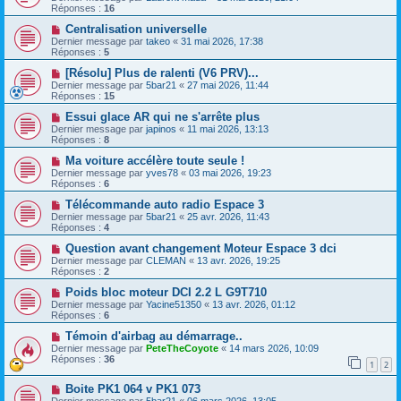
Réponses :
16
Centralisation universelle
Dernier message par
takeo
«
31 mai 2026, 17:38
Réponses :
5
[Résolu] Plus de ralenti (V6 PRV)...
Dernier message par
5bar21
«
27 mai 2026, 11:44
Réponses :
15
Essui glace AR qui ne s'arrête plus
Dernier message par
japinos
«
11 mai 2026, 13:13
Réponses :
8
Ma voiture accélère toute seule !
Dernier message par
yves78
«
03 mai 2026, 19:23
Réponses :
6
Télécommande auto radio Espace 3
Dernier message par
5bar21
«
25 avr. 2026, 11:43
Réponses :
4
Question avant changement Moteur Espace 3 dci
Dernier message par
CLEMAN
«
13 avr. 2026, 19:25
Réponses :
2
Poids bloc moteur DCI 2.2 L G9T710
Dernier message par
Yacine51350
«
13 avr. 2026, 01:12
Réponses :
6
Témoin d'airbag au démarrage..
Dernier message par
PeteTheCoyote
«
14 mars 2026, 10:09
Réponses :
36
1
2
Boite PK1 064 v PK1 073