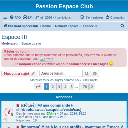
Passion Espace Club
FAQ
LPI - 27 juin 2026 - Inscriptions !
S’enregistrer
Connexion
R
PassionEspaceClub
home
Renault Espace
Espace III
e
Espace III
c
Modérateur :
Equipe du site
h
Règles du forum
e
Nous sommes sur un forum d'entraide et de passionnés, assurez-vous avant de
poster de respecter ceci:
r
Le bonjour est de coutume ici pour commencer ses messages
c
Rechercher
Recherche avanc
Nouveau sujet
h
Marquer tous les sujets comme lus
• 8880 sujets
e
Page
1
sur
178
1
2
3
4
5
178
Suivante
…
r
Annonces
[clôturé] [40 ans commande t-
shirt/polo/sweat/casquette/veste/sac]
Dernier message par
EAime
«
04 avr. 2024, 19:20
Posté dans
Les 40 ans de l'ESPACE
Réponses :
18
[Important] Mise à jour des profils - Avantime et Espace V