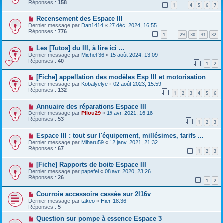
Réponses :
158
1
4
5
6
7
…
Recensement des Espace III
Dernier message par
Dan1414
«
27 déc. 2024, 16:55
Réponses :
776
1
29
30
31
32
…
Les [Tutos] du III, à lire ici ...
Dernier message par
Michel 36
«
15 août 2024, 13:09
Réponses :
40
1
2
[Fiche] appellation des modèles Esp III et motorisation
Dernier message par
Kobalyelye
«
02 août 2023, 15:59
Réponses :
132
1
2
3
4
5
6
Annuaire des réparations Espace III
Dernier message par
Pilou29
«
19 avr. 2021, 16:18
Réponses :
53
1
2
3
Espace III : tout sur l'équipement, millésimes, tarifs ...
Dernier message par
Miharu59
«
12 janv. 2021, 21:32
Réponses :
67
1
2
3
[Fiche] Rapports de boite Espace III
Dernier message par
papefei
«
08 avr. 2020, 23:26
Réponses :
26
1
2
Courroie accessoire cassée sur 2l16v
Dernier message par
takeo
«
Hier, 18:36
Réponses :
5
Question sur pompe à essence Espace 3