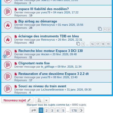
Dernier message par
5bar21
«
06 mars 2026, 13:05
Réponses :
3
espace III fiabilité des modèles?
Dernier message par
yves78
«
04 mars 2026, 17:22
Réponses :
19
Bip airbag au démarrage
Dernier message par
Retrovyrus
«
01 mars 2026, 15:56
Réponses :
28
1
2
éclairage des instruments TDB en bleu
Dernier message par
Retrovyrus
«
26 févr. 2026, 22:31
Réponses :
453
1
16
17
18
19
…
Recherche bloc moteur Espace 3 DCI 130
Dernier message par
Ancien
«
20 févr. 2026, 09:48
Réponses :
11
Clignotant reste fixe
Dernier message par
le_gARage
«
09 févr. 2026, 11:34
Restauration d'une deuxième Espace 3 2.2 dt
Dernier message par
yves78
«
08 févr. 2026, 13:40
Réponses :
17
Souci au niveau du train avant
Dernier message par
LeJeune6troeniste
«
31 janv. 2026, 09:30
Réponses :
4
Nouveau sujet
Marquer tous les sujets comme lus
• 8880 sujets
Page
1
sur
178
1
2
3
4
5
178
Suivante
…