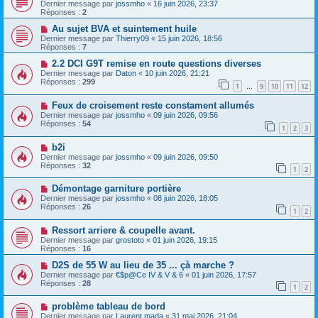
Dernier message par
jossmho
«
16 juin 2026, 23:37
Réponses :
2
Au sujet BVA et suintement huile
Dernier message par
Thierry09
«
15 juin 2026, 18:56
Réponses :
7
2.2 DCI G9T remise en route questions diverses
Dernier message par
Daton
«
10 juin 2026, 21:21
Réponses :
299
1
9
10
11
12
…
Feux de croisement reste constament allumés
Dernier message par
jossmho
«
09 juin 2026, 09:56
Réponses :
54
1
2
3
b2i
Dernier message par
jossmho
«
09 juin 2026, 09:50
Réponses :
32
1
2
Démontage garniture portière
Dernier message par
jossmho
«
08 juin 2026, 18:05
Réponses :
26
1
2
Ressort arriere & coupelle avant.
Dernier message par
grostoto
«
01 juin 2026, 19:15
Réponses :
16
D2S de 55 W au lieu de 35 ... çà marche ?
Dernier message par
€$p@Ce IV & V & 6
«
01 juin 2026, 17:57
Réponses :
28
1
2
problème tableau de bord
Dernier message par
Laurent mada
«
31 mai 2026, 21:04