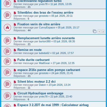
Electrovanne régulation turbo
Dernier message par
yves78
«
11 juil. 2026, 13:05
Réponses :
21
Silentbloc des bras de l'essieu arrière
Dernier message par
grostoto
«
05 juil. 2026, 20:11
Réponses :
5
Fixation verin de vitre arrière
Dernier message par
CurvyEspace
«
05 juil. 2026, 15:17
Réponses :
44
1
2
Remplacement lunette arrière ouvrante
Dernier message par
burton380
«
03 juil. 2026, 08:35
Réponses :
21
Remise en route
Dernier message par
ludodu62
«
02 juil. 2026, 17:57
Fuite durite carburant
Dernier message par
MadGear
«
27 juin 2026, 12:35
espace 2l16s panne alim pompe carburant
Dernier message par
grostoto
«
24 juin 2026, 21:41
Réponses :
21
Silent bloc moteur 2.2 dci
Dernier message par
Daton
«
23 juin 2026, 13:24
Réponses :
11
Circuit Hydraulique embrayage
Dernier message par
yves78
«
22 juin 2026, 23:40
Réponses :
6
Espace 3 2.2DT de mai 1999 : Calculateur airbag