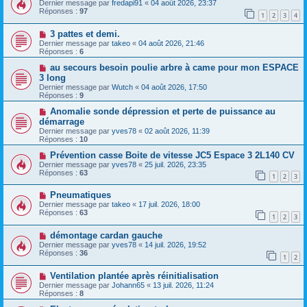
Dernier message par
fredapi91
«
04 août 2026, 23:37
Réponses :
97
1
2
3
4
3 pattes et demi.
Dernier message par
takeo
«
04 août 2026, 21:46
Réponses :
6
au secours besoin poulie arbre à came pour mon ESPACE
3 long
Dernier message par
Wutch
«
04 août 2026, 17:50
Réponses :
9
Anomalie sonde dépression et perte de puissance au
démarrage
Dernier message par
yves78
«
02 août 2026, 11:39
Réponses :
10
Prévention casse Boite de vitesse JC5 Espace 3 2L140 CV
Dernier message par
yves78
«
25 juil. 2026, 23:35
Réponses :
63
1
2
3
Pneumatiques
Dernier message par
takeo
«
17 juil. 2026, 18:00
Réponses :
63
1
2
3
démontage cardan gauche
Dernier message par
yves78
«
14 juil. 2026, 19:52
Réponses :
36
1
2
Ventilation plantée après réinitialisation
Dernier message par
Johann65
«
13 juil. 2026, 11:24
Réponses :
8