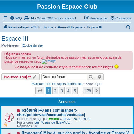
Passion Espace Club
FAQ
LPI - 27 juin 2026 - Inscriptions !
S’enregistrer
Connexion
R
PassionEspaceClub
home
Renault Espace
Espace III
e
Espace III
c
Modérateur :
Equipe du site
h
Règles du forum
e
Nous sommes sur un forum d'entraide et de passionnés, assurez-vous avant de
poster de respecter ceci:
r
Le bonjour est de coutume ici pour commencer ses messages
c
Rechercher
Recherche avanc
Nouveau sujet
h
Marquer tous les sujets comme lus
• 8880 sujets
e
Page
1
sur
178
1
2
3
4
5
178
Suivante
…
r
Annonces
[clôturé] [40 ans commande t-
shirt/polo/sweat/casquette/veste/sac]
Dernier message par
EAime
«
04 avr. 2024, 19:20
Posté dans
Les 40 ans de l'ESPACE
Réponses :
18
[Important] Mise à jour des profils - Avantime et Espace V