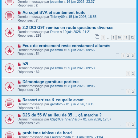
Dernier message par
jossmho
«
16 juin 2026, 23:37
Réponses :
2
Au sujet BVA et suintement huile
Dernier message par
Thierry09
«
15 juin 2026, 18:56
Réponses :
7
2.2 DCI G9T remise en route questions diverses
Dernier message par
Daton
«
10 juin 2026, 21:21
Réponses :
299
1
9
10
11
12
…
Feux de croisement reste constament allumés
Dernier message par
jossmho
«
09 juin 2026, 09:56
Réponses :
54
1
2
3
b2i
Dernier message par
jossmho
«
09 juin 2026, 09:50
Réponses :
32
1
2
Démontage garniture portière
Dernier message par
jossmho
«
08 juin 2026, 18:05
Réponses :
26
1
2
Ressort arriere & coupelle avant.
Dernier message par
grostoto
«
01 juin 2026, 19:15
Réponses :
16
D2S de 55 W au lieu de 35 ... çà marche ?
Dernier message par
€$p@Ce IV & V & 6
«
01 juin 2026, 17:57
Réponses :
28
1
2
problème tableau de bord
Dernier message par
Laurent mada
«
31 mai 2026, 21:04