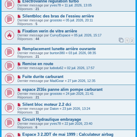
Electrovanne régulation turbo
Dernier message par
yves78
«
11 juil. 2026, 13:05
Réponses :
21
Silentbloc des bras de l'essieu arrière
Dernier message par
grostoto
«
05 juil. 2026, 20:11
Réponses :
5
Fixation verin de vitre arrière
Dernier message par
CurvyEspace
«
05 juil. 2026, 15:17
Réponses :
44
1
2
Remplacement lunette arrière ouvrante
Dernier message par
burton380
«
03 juil. 2026, 08:35
Réponses :
21
Remise en route
Dernier message par
ludodu62
«
02 juil. 2026, 17:57
Fuite durite carburant
Dernier message par
MadGear
«
27 juin 2026, 12:35
espace 2l16s panne alim pompe carburant
Dernier message par
grostoto
«
24 juin 2026, 21:41
Réponses :
21
Silent bloc moteur 2.2 dci
Dernier message par
Daton
«
23 juin 2026, 13:24
Réponses :
11
Circuit Hydraulique embrayage
Dernier message par
yves78
«
22 juin 2026, 23:40
Réponses :
6
Espace 3 2.2DT de mai 1999 : Calculateur airbag