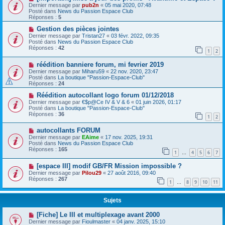
Dernier message par
pub2n
«
05 mai 2020, 07:48
Posté dans
News du Passion Espace Club
Réponses :
5
Gestion des pièces jointes
Dernier message par
Tristan27
«
03 févr. 2022, 09:35
Posté dans
News du Passion Espace Club
Réponses :
42
1
2
réédition banniere forum, mi fevrier 2019
Dernier message par
Miharu59
«
22 nov. 2020, 23:47
Posté dans
La boutique "Passion-Espace-Club"
Réponses :
24
Réédition autocollant logo forum 01/12/2018
Dernier message par
€$p@Ce IV & V & 6
«
01 juin 2026, 01:17
Posté dans
La boutique "Passion-Espace-Club"
Réponses :
36
1
2
autocollants FORUM
Dernier message par
EAime
«
17 nov. 2025, 19:31
Posté dans
News du Passion Espace Club
Réponses :
165
1
4
5
6
7
…
[espace III] modif GB/FR Mission impossible ?
Dernier message par
Pilou29
«
27 août 2016, 09:40
Réponses :
267
1
8
9
10
11
…
Sujets
[Fiche] Le III et multiplexage avant 2000
Dernier message par
Fioulmaster
«
04 janv. 2025, 15:10