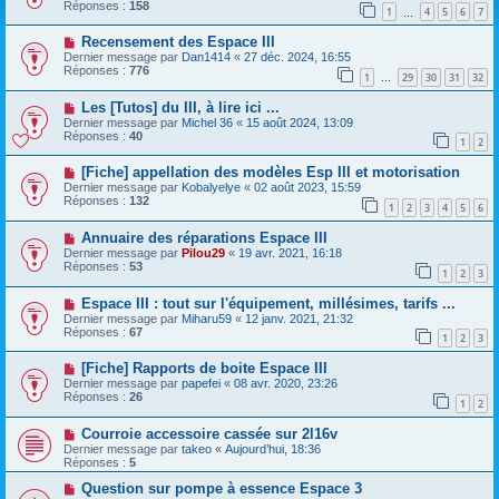
Réponses :
158
1
4
5
6
7
…
Recensement des Espace III
Dernier message par
Dan1414
«
27 déc. 2024, 16:55
Réponses :
776
1
29
30
31
32
…
Les [Tutos] du III, à lire ici ...
Dernier message par
Michel 36
«
15 août 2024, 13:09
Réponses :
40
1
2
[Fiche] appellation des modèles Esp III et motorisation
Dernier message par
Kobalyelye
«
02 août 2023, 15:59
Réponses :
132
1
2
3
4
5
6
Annuaire des réparations Espace III
Dernier message par
Pilou29
«
19 avr. 2021, 16:18
Réponses :
53
1
2
3
Espace III : tout sur l'équipement, millésimes, tarifs ...
Dernier message par
Miharu59
«
12 janv. 2021, 21:32
Réponses :
67
1
2
3
[Fiche] Rapports de boite Espace III
Dernier message par
papefei
«
08 avr. 2020, 23:26
Réponses :
26
1
2
Courroie accessoire cassée sur 2l16v
Dernier message par
takeo
«
Aujourd’hui, 18:36
Réponses :
5
Question sur pompe à essence Espace 3