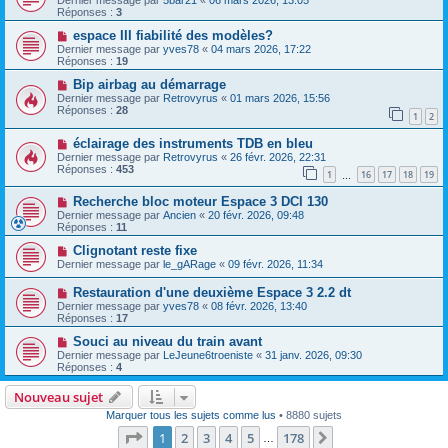
Dernier message par
5bar21
«
06 mars 2026, 13:05
Réponses :
3
espace III fiabilité des modèles?
Dernier message par
yves78
«
04 mars 2026, 17:22
Réponses :
19
Bip airbag au démarrage
Dernier message par
Retrovyrus
«
01 mars 2026, 15:56
Réponses :
28
1
2
éclairage des instruments TDB en bleu
Dernier message par
Retrovyrus
«
26 févr. 2026, 22:31
Réponses :
453
1
16
17
18
19
…
Recherche bloc moteur Espace 3 DCI 130
Dernier message par
Ancien
«
20 févr. 2026, 09:48
Réponses :
11
Clignotant reste fixe
Dernier message par
le_gARage
«
09 févr. 2026, 11:34
Restauration d'une deuxième Espace 3 2.2 dt
Dernier message par
yves78
«
08 févr. 2026, 13:40
Réponses :
17
Souci au niveau du train avant
Dernier message par
LeJeune6troeniste
«
31 janv. 2026, 09:30
Réponses :
4
Nouveau sujet
Marquer tous les sujets comme lus
• 8880 sujets
Page
1
sur
178
1
2
3
4
5
178
Suivante
…