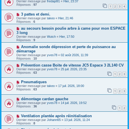
Dernier message par
fredapi91
«
Hier, 23:37
Réponses :
97
1
2
3
4
3 pattes et demi.
Dernier message par
takeo
«
Hier, 21:46
Réponses :
6
au secours besoin poulie arbre à came pour mon ESPACE
3 long
Dernier message par
Wutch
«
Hier, 17:50
Réponses :
9
Anomalie sonde dépression et perte de puissance au
démarrage
Dernier message par
yves78
«
02 août 2026, 11:39
Réponses :
10
Prévention casse Boite de vitesse JC5 Espace 3 2L140 CV
Dernier message par
yves78
«
25 juil. 2026, 23:35
Réponses :
63
1
2
3
Pneumatiques
Dernier message par
takeo
«
17 juil. 2026, 18:00
Réponses :
63
1
2
3
démontage cardan gauche
Dernier message par
yves78
«
14 juil. 2026, 19:52
Réponses :
36
1
2
Ventilation plantée après réinitialisation
Dernier message par
Johann65
«
13 juil. 2026, 11:24
Réponses :
8