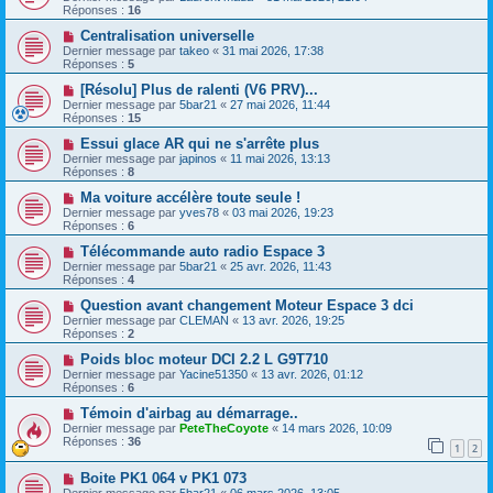
Réponses :
16
Centralisation universelle
Dernier message par
takeo
«
31 mai 2026, 17:38
Réponses :
5
[Résolu] Plus de ralenti (V6 PRV)...
Dernier message par
5bar21
«
27 mai 2026, 11:44
Réponses :
15
Essui glace AR qui ne s'arrête plus
Dernier message par
japinos
«
11 mai 2026, 13:13
Réponses :
8
Ma voiture accélère toute seule !
Dernier message par
yves78
«
03 mai 2026, 19:23
Réponses :
6
Télécommande auto radio Espace 3
Dernier message par
5bar21
«
25 avr. 2026, 11:43
Réponses :
4
Question avant changement Moteur Espace 3 dci
Dernier message par
CLEMAN
«
13 avr. 2026, 19:25
Réponses :
2
Poids bloc moteur DCI 2.2 L G9T710
Dernier message par
Yacine51350
«
13 avr. 2026, 01:12
Réponses :
6
Témoin d'airbag au démarrage..
Dernier message par
PeteTheCoyote
«
14 mars 2026, 10:09
Réponses :
36
1
2
Boite PK1 064 v PK1 073