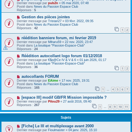
Dernier message par
pub2n
«
05 mai 2020, 07:48
Posté dans
News du Passion Espace Club
Réponses :
5
Gestion des pièces jointes
Dernier message par
Tristan27
«
03 févr. 2022, 09:35
Posté dans
News du Passion Espace Club
Réponses :
42
1
2
réédition banniere forum, mi fevrier 2019
Dernier message par
Miharu59
«
22 nov. 2020, 23:47
Posté dans
La boutique "Passion-Espace-Club"
Réponses :
24
Réédition autocollant logo forum 01/12/2018
Dernier message par
€$p@Ce IV & V & 6
«
01 juin 2026, 01:17
Posté dans
La boutique "Passion-Espace-Club"
Réponses :
36
1
2
autocollants FORUM
Dernier message par
EAime
«
17 nov. 2025, 19:31
Posté dans
News du Passion Espace Club
Réponses :
165
1
4
5
6
7
…
[espace III] modif GB/FR Mission impossible ?
Dernier message par
Pilou29
«
27 août 2016, 09:40
Réponses :
267
1
8
9
10
11
…
Sujets
[Fiche] Le III et multiplexage avant 2000
Dernier message par
Fioulmaster
«
04 janv. 2025, 15:10