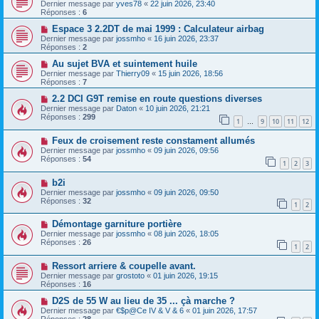
Dernier message par
yves78
«
22 juin 2026, 23:40
Réponses :
6
Espace 3 2.2DT de mai 1999 : Calculateur airbag
Dernier message par
jossmho
«
16 juin 2026, 23:37
Réponses :
2
Au sujet BVA et suintement huile
Dernier message par
Thierry09
«
15 juin 2026, 18:56
Réponses :
7
2.2 DCI G9T remise en route questions diverses
Dernier message par
Daton
«
10 juin 2026, 21:21
Réponses :
299
1
9
10
11
12
…
Feux de croisement reste constament allumés
Dernier message par
jossmho
«
09 juin 2026, 09:56
Réponses :
54
1
2
3
b2i
Dernier message par
jossmho
«
09 juin 2026, 09:50
Réponses :
32
1
2
Démontage garniture portière
Dernier message par
jossmho
«
08 juin 2026, 18:05
Réponses :
26
1
2
Ressort arriere & coupelle avant.
Dernier message par
grostoto
«
01 juin 2026, 19:15
Réponses :
16
D2S de 55 W au lieu de 35 ... çà marche ?
Dernier message par
€$p@Ce IV & V & 6
«
01 juin 2026, 17:57
Réponses :
28