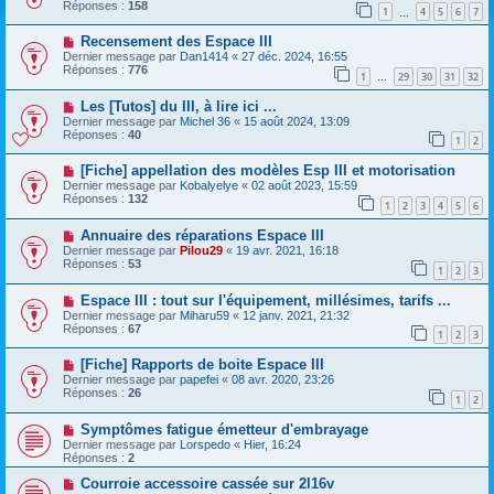
Réponses :
158
1
4
5
6
7
…
Recensement des Espace III
Dernier message par
Dan1414
«
27 déc. 2024, 16:55
Réponses :
776
1
29
30
31
32
…
Les [Tutos] du III, à lire ici ...
Dernier message par
Michel 36
«
15 août 2024, 13:09
Réponses :
40
1
2
[Fiche] appellation des modèles Esp III et motorisation
Dernier message par
Kobalyelye
«
02 août 2023, 15:59
Réponses :
132
1
2
3
4
5
6
Annuaire des réparations Espace III
Dernier message par
Pilou29
«
19 avr. 2021, 16:18
Réponses :
53
1
2
3
Espace III : tout sur l'équipement, millésimes, tarifs ...
Dernier message par
Miharu59
«
12 janv. 2021, 21:32
Réponses :
67
1
2
3
[Fiche] Rapports de boite Espace III
Dernier message par
papefei
«
08 avr. 2020, 23:26
Réponses :
26
1
2
Symptômes fatigue émetteur d'embrayage
Dernier message par
Lorspedo
«
Hier, 16:24
Réponses :
2
Courroie accessoire cassée sur 2l16v