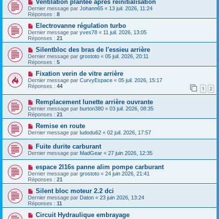
Ventilation plantée après réinitialisation
Dernier message par
Johann65
«
13 juil. 2026, 11:24
Réponses :
8
Electrovanne régulation turbo
Dernier message par
yves78
«
11 juil. 2026, 13:05
Réponses :
21
Silentbloc des bras de l'essieu arrière
Dernier message par
grostoto
«
05 juil. 2026, 20:11
Réponses :
5
Fixation verin de vitre arrière
Dernier message par
CurvyEspace
«
05 juil. 2026, 15:17
Réponses :
44
1
2
Remplacement lunette arrière ouvrante
Dernier message par
burton380
«
03 juil. 2026, 08:35
Réponses :
21
Remise en route
Dernier message par
ludodu62
«
02 juil. 2026, 17:57
Fuite durite carburant
Dernier message par
MadGear
«
27 juin 2026, 12:35
espace 2l16s panne alim pompe carburant
Dernier message par
grostoto
«
24 juin 2026, 21:41
Réponses :
21
Silent bloc moteur 2.2 dci
Dernier message par
Daton
«
23 juin 2026, 13:24
Réponses :
11
Circuit Hydraulique embrayage