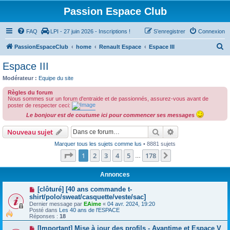
Passion Espace Club
FAQ
LPI - 27 juin 2026 - Inscriptions !
S’enregistrer
Connexion
R
PassionEspaceClub
home
Renault Espace
Espace III
e
Espace III
c
Modérateur :
Equipe du site
h
Règles du forum
e
Nous sommes sur un forum d'entraide et de passionnés, assurez-vous avant de
poster de respecter ceci:
r
Le bonjour est de coutume ici pour commencer ses messages
c
Rechercher
Recherche avanc
Nouveau sujet
h
Marquer tous les sujets comme lus
• 8881 sujets
e
Page
1
sur
178
1
2
3
4
5
178
Suivante
…
r
Annonces
[clôturé] [40 ans commande t-
shirt/polo/sweat/casquette/veste/sac]
Dernier message par
EAime
«
04 avr. 2024, 19:20
Posté dans
Les 40 ans de l'ESPACE
Réponses :
18
[Important] Mise à jour des profils - Avantime et Espace V