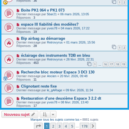
Réponses :
36
1
2
Boite PK1 064 v PK1 073
Dernier message par
5bar21
«
06 mars 2026, 13:05
Réponses :
3
espace III fiabilité des modèles?
Dernier message par
yves78
«
04 mars 2026, 17:22
Réponses :
19
Bip airbag au démarrage
Dernier message par
Retrovyrus
«
01 mars 2026, 15:56
Réponses :
28
1
2
éclairage des instruments TDB en bleu
Dernier message par
Retrovyrus
«
26 févr. 2026, 22:31
Réponses :
453
1
16
17
18
19
…
Recherche bloc moteur Espace 3 DCI 130
Dernier message par
Ancien
«
20 févr. 2026, 09:48
Réponses :
11
Clignotant reste fixe
Dernier message par
le_gARage
«
09 févr. 2026, 11:34
Restauration d'une deuxième Espace 3 2.2 dt
Dernier message par
yves78
«
08 févr. 2026, 13:40
Réponses :
17
Nouveau sujet
Marquer tous les sujets comme lus
• 8881 sujets
Page
1
sur
178
1
2
3
4
5
178
Suivante
…