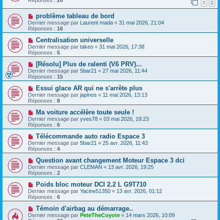
1
2
problème tableau de bord
Dernier message par
Laurent mada
«
31 mai 2026, 21:04
Réponses :
16
Centralisation universelle
Dernier message par
takeo
«
31 mai 2026, 17:38
Réponses :
5
[Résolu] Plus de ralenti (V6 PRV)...
Dernier message par
5bar21
«
27 mai 2026, 11:44
Réponses :
15
Essui glace AR qui ne s'arrête plus
Dernier message par
japinos
«
11 mai 2026, 13:13
Réponses :
8
Ma voiture accélère toute seule !
Dernier message par
yves78
«
03 mai 2026, 19:23
Réponses :
6
Télécommande auto radio Espace 3
Dernier message par
5bar21
«
25 avr. 2026, 11:43
Réponses :
4
Question avant changement Moteur Espace 3 dci
Dernier message par
CLEMAN
«
13 avr. 2026, 19:25
Réponses :
2
Poids bloc moteur DCI 2.2 L G9T710
Dernier message par
Yacine51350
«
13 avr. 2026, 01:12
Réponses :
6
Témoin d'airbag au démarrage..
Dernier message par
PeteTheCoyote
«
14 mars 2026, 10:09