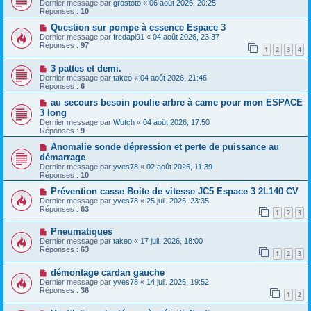
Dernier message par
grostoto
«
06 août 2026, 20:25
Réponses :
10
Question sur pompe à essence Espace 3
Dernier message par
fredapi91
«
04 août 2026, 23:37
Réponses :
97
1
2
3
4
3 pattes et demi.
Dernier message par
takeo
«
04 août 2026, 21:46
Réponses :
6
au secours besoin poulie arbre à came pour mon ESPACE
3 long
Dernier message par
Wutch
«
04 août 2026, 17:50
Réponses :
9
Anomalie sonde dépression et perte de puissance au
démarrage
Dernier message par
yves78
«
02 août 2026, 11:39
Réponses :
10
Prévention casse Boite de vitesse JC5 Espace 3 2L140 CV
Dernier message par
yves78
«
25 juil. 2026, 23:35
Réponses :
63
1
2
3
Pneumatiques
Dernier message par
takeo
«
17 juil. 2026, 18:00
Réponses :
63
1
2
3
démontage cardan gauche
Dernier message par
yves78
«
14 juil. 2026, 19:52
Réponses :
36
1
2