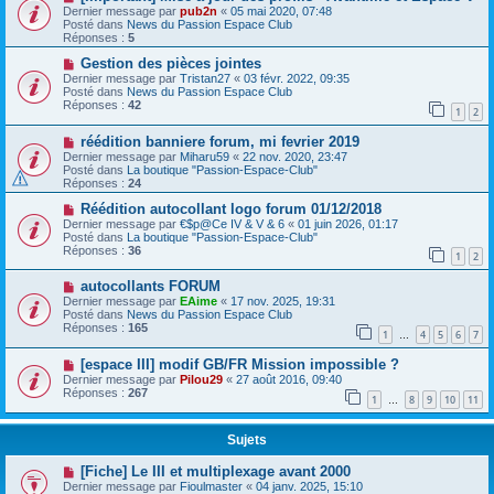
Dernier message par
pub2n
«
05 mai 2020, 07:48
Posté dans
News du Passion Espace Club
Réponses :
5
Gestion des pièces jointes
Dernier message par
Tristan27
«
03 févr. 2022, 09:35
Posté dans
News du Passion Espace Club
Réponses :
42
1
2
réédition banniere forum, mi fevrier 2019
Dernier message par
Miharu59
«
22 nov. 2020, 23:47
Posté dans
La boutique "Passion-Espace-Club"
Réponses :
24
Réédition autocollant logo forum 01/12/2018
Dernier message par
€$p@Ce IV & V & 6
«
01 juin 2026, 01:17
Posté dans
La boutique "Passion-Espace-Club"
Réponses :
36
1
2
autocollants FORUM
Dernier message par
EAime
«
17 nov. 2025, 19:31
Posté dans
News du Passion Espace Club
Réponses :
165
1
4
5
6
7
…
[espace III] modif GB/FR Mission impossible ?
Dernier message par
Pilou29
«
27 août 2016, 09:40
Réponses :
267
1
8
9
10
11
…
Sujets
[Fiche] Le III et multiplexage avant 2000
Dernier message par
Fioulmaster
«
04 janv. 2025, 15:10