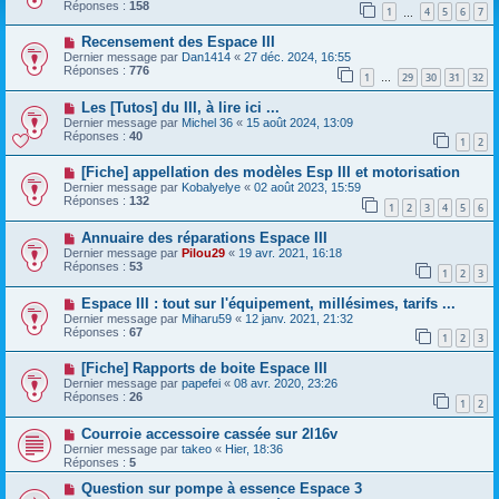
Réponses :
158
1
4
5
6
7
…
Recensement des Espace III
Dernier message par
Dan1414
«
27 déc. 2024, 16:55
Réponses :
776
1
29
30
31
32
…
Les [Tutos] du III, à lire ici ...
Dernier message par
Michel 36
«
15 août 2024, 13:09
Réponses :
40
1
2
[Fiche] appellation des modèles Esp III et motorisation
Dernier message par
Kobalyelye
«
02 août 2023, 15:59
Réponses :
132
1
2
3
4
5
6
Annuaire des réparations Espace III
Dernier message par
Pilou29
«
19 avr. 2021, 16:18
Réponses :
53
1
2
3
Espace III : tout sur l'équipement, millésimes, tarifs ...
Dernier message par
Miharu59
«
12 janv. 2021, 21:32
Réponses :
67
1
2
3
[Fiche] Rapports de boite Espace III
Dernier message par
papefei
«
08 avr. 2020, 23:26
Réponses :
26
1
2
Courroie accessoire cassée sur 2l16v
Dernier message par
takeo
«
Hier, 18:36
Réponses :
5
Question sur pompe à essence Espace 3