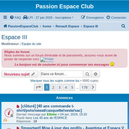
Passion Espace Club
FAQ
LPI - 27 juin 2026 - Inscriptions !
S’enregistrer
Connexion
R
PassionEspaceClub
home
Renault Espace
Espace III
e
Espace III
c
Modérateur :
Equipe du site
h
Règles du forum
e
Nous sommes sur un forum d'entraide et de passionnés, assurez-vous avant de
poster de respecter ceci:
r
Le bonjour est de coutume ici pour commencer ses messages
c
Rechercher
Recherche avanc
Nouveau sujet
h
Marquer tous les sujets comme lus
• 8880 sujets
e
Page
1
sur
178
1
2
3
4
5
178
Suivante
…
r
Annonces
[clôturé] [40 ans commande t-
shirt/polo/sweat/casquette/veste/sac]
Dernier message par
EAime
«
04 avr. 2024, 19:20
Posté dans
Les 40 ans de l'ESPACE
Réponses :
18
[Important] Mise à jour des profils - Avantime et Espace V