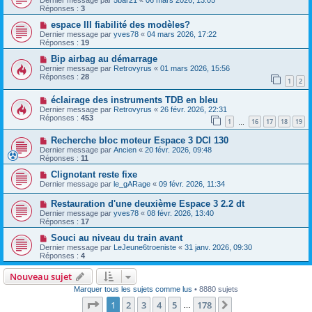
Dernier message par
5bar21
«
06 mars 2026, 13:05
Réponses :
3
espace III fiabilité des modèles?
Dernier message par
yves78
«
04 mars 2026, 17:22
Réponses :
19
Bip airbag au démarrage
Dernier message par
Retrovyrus
«
01 mars 2026, 15:56
Réponses :
28
1
2
éclairage des instruments TDB en bleu
Dernier message par
Retrovyrus
«
26 févr. 2026, 22:31
Réponses :
453
1
16
17
18
19
…
Recherche bloc moteur Espace 3 DCI 130
Dernier message par
Ancien
«
20 févr. 2026, 09:48
Réponses :
11
Clignotant reste fixe
Dernier message par
le_gARage
«
09 févr. 2026, 11:34
Restauration d'une deuxième Espace 3 2.2 dt
Dernier message par
yves78
«
08 févr. 2026, 13:40
Réponses :
17
Souci au niveau du train avant
Dernier message par
LeJeune6troeniste
«
31 janv. 2026, 09:30
Réponses :
4
Nouveau sujet
Marquer tous les sujets comme lus
• 8880 sujets
Page
1
sur
178
1
2
3
4
5
178
Suivante
…