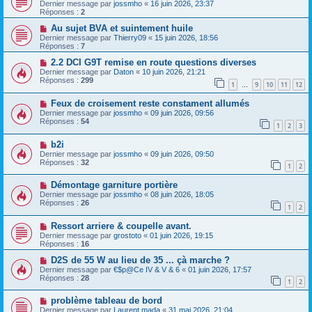
Dernier message par
jossmho
«
16 juin 2026, 23:37
Réponses :
2
Au sujet BVA et suintement huile
Dernier message par
Thierry09
«
15 juin 2026, 18:56
Réponses :
7
2.2 DCI G9T remise en route questions diverses
Dernier message par
Daton
«
10 juin 2026, 21:21
Réponses :
299
1
9
10
11
12
…
Feux de croisement reste constament allumés
Dernier message par
jossmho
«
09 juin 2026, 09:56
Réponses :
54
1
2
3
b2i
Dernier message par
jossmho
«
09 juin 2026, 09:50
Réponses :
32
1
2
Démontage garniture portière
Dernier message par
jossmho
«
08 juin 2026, 18:05
Réponses :
26
1
2
Ressort arriere & coupelle avant.
Dernier message par
grostoto
«
01 juin 2026, 19:15
Réponses :
16
D2S de 55 W au lieu de 35 ... çà marche ?
Dernier message par
€$p@Ce IV & V & 6
«
01 juin 2026, 17:57
Réponses :
28
1
2
problème tableau de bord
Dernier message par
Laurent mada
«
31 mai 2026, 21:04