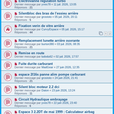
Electrovanne régulation turbo
Dernier message par
yves78
«
11 juil. 2026, 13:05
Réponses :
21
Silentbloc des bras de l'essieu arrière
Dernier message par
grostoto
«
05 juil. 2026, 20:11
Réponses :
5
Fixation verin de vitre arrière
Dernier message par
CurvyEspace
«
05 juil. 2026, 15:17
Réponses :
44
1
2
Remplacement lunette arrière ouvrante
Dernier message par
burton380
«
03 juil. 2026, 08:35
Réponses :
21
Remise en route
Dernier message par
ludodu62
«
02 juil. 2026, 17:57
Fuite durite carburant
Dernier message par
MadGear
«
27 juin 2026, 12:35
espace 2l16s panne alim pompe carburant
Dernier message par
grostoto
«
24 juin 2026, 21:41
Réponses :
21
Silent bloc moteur 2.2 dci
Dernier message par
Daton
«
23 juin 2026, 13:24
Réponses :
11
Circuit Hydraulique embrayage
Dernier message par
yves78
«
22 juin 2026, 23:40
Réponses :
6
Espace 3 2.2DT de mai 1999 : Calculateur airbag