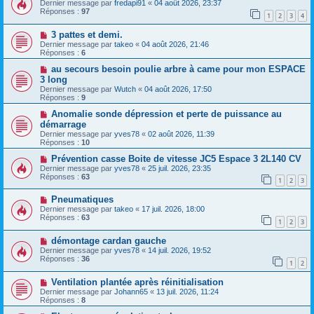
Dernier message par
fredapi91
«
04 août 2026, 23:37
Réponses :
97
1
2
3
4
3 pattes et demi.
Dernier message par
takeo
«
04 août 2026, 21:46
Réponses :
6
au secours besoin poulie arbre à came pour mon ESPACE
3 long
Dernier message par
Wutch
«
04 août 2026, 17:50
Réponses :
9
Anomalie sonde dépression et perte de puissance au
démarrage
Dernier message par
yves78
«
02 août 2026, 11:39
Réponses :
10
Prévention casse Boite de vitesse JC5 Espace 3 2L140 CV
Dernier message par
yves78
«
25 juil. 2026, 23:35
Réponses :
63
1
2
3
Pneumatiques
Dernier message par
takeo
«
17 juil. 2026, 18:00
Réponses :
63
1
2
3
démontage cardan gauche
Dernier message par
yves78
«
14 juil. 2026, 19:52
Réponses :
36
1
2
Ventilation plantée après réinitialisation
Dernier message par
Johann65
«
13 juil. 2026, 11:24
Réponses :
8