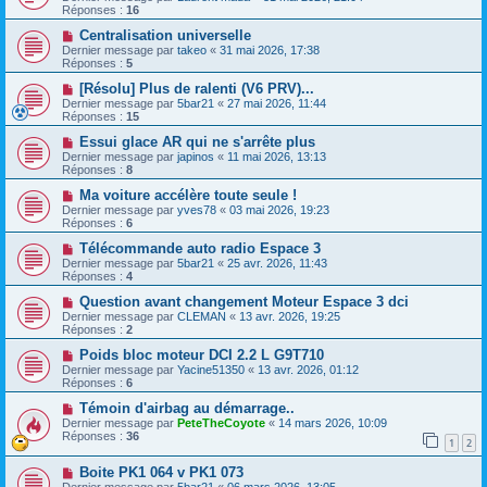
Réponses :
16
Centralisation universelle
Dernier message par
takeo
«
31 mai 2026, 17:38
Réponses :
5
[Résolu] Plus de ralenti (V6 PRV)...
Dernier message par
5bar21
«
27 mai 2026, 11:44
Réponses :
15
Essui glace AR qui ne s'arrête plus
Dernier message par
japinos
«
11 mai 2026, 13:13
Réponses :
8
Ma voiture accélère toute seule !
Dernier message par
yves78
«
03 mai 2026, 19:23
Réponses :
6
Télécommande auto radio Espace 3
Dernier message par
5bar21
«
25 avr. 2026, 11:43
Réponses :
4
Question avant changement Moteur Espace 3 dci
Dernier message par
CLEMAN
«
13 avr. 2026, 19:25
Réponses :
2
Poids bloc moteur DCI 2.2 L G9T710
Dernier message par
Yacine51350
«
13 avr. 2026, 01:12
Réponses :
6
Témoin d'airbag au démarrage..
Dernier message par
PeteTheCoyote
«
14 mars 2026, 10:09
Réponses :
36
1
2
Boite PK1 064 v PK1 073