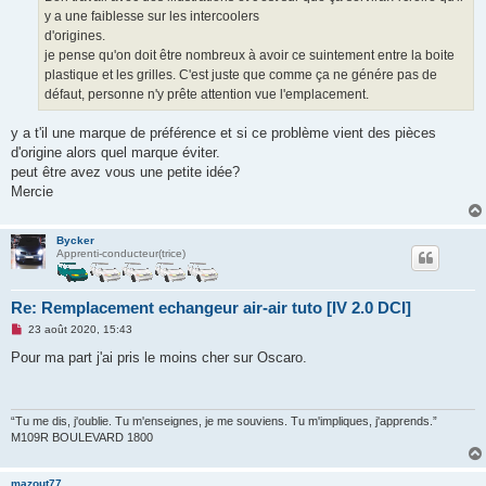
e
y a une faiblesse sur les intercoolers
n
o
d'origines.
n
je pense qu'on doit être nombreux à avoir ce suintement entre la boite
l
u
plastique et les grilles. C'est juste que comme ça ne génére pas de
défaut, personne n'y prête attention vue l'emplacement.
y a t'il une marque de préférence et si ce problème vient des pièces
d'origine alors quel marque éviter.
peut être avez vous une petite idée?
Mercie
Bycker
Apprenti-conducteur(trice)
Re: Remplacement echangeur air-air tuto [IV 2.0 DCI]
M
23 août 2020, 15:43
e
s
Pour ma part j'ai pris le moins cher sur Oscaro.
s
a
g
e
n
“Tu me dis, j'oublie. Tu m'enseignes, je me souviens. Tu m'impliques, j'apprends.”
o
M109R BOULEVARD 1800
n
l
u
mazout77