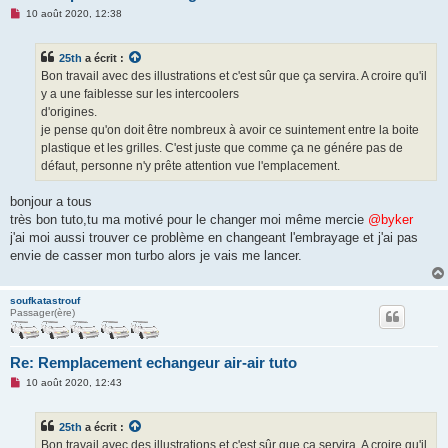
M
10 août 2020, 12:38
e
s
s
25th
a écrit :
a
g
Bon travail avec des illustrations et c'est sûr que ça servira. A croire qu'il
e
y a une faiblesse sur les intercoolers
n
o
d'origines.
n
je pense qu'on doit être nombreux à avoir ce suintement entre la boite
l
u
plastique et les grilles. C'est juste que comme ça ne génére pas de
défaut, personne n'y prête attention vue l'emplacement.
bonjour a tous
très bon tuto,tu ma motivé pour le changer moi même mercie
@byker
j'ai moi aussi trouver ce problème en changeant l'embrayage et j'ai pas
envie de casser mon turbo alors je vais me lancer.
soufkatastrouf
Passager(ère)
Re: Remplacement echangeur air-air tuto
M
10 août 2020, 12:43
e
s
s
25th
a écrit :
a
g
Bon travail avec des illustrations et c'est sûr que ça servira. A croire qu'il