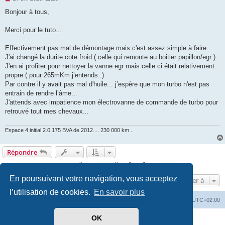
e
s
Bonjour à tous,
s
a
g
Merci pour le tuto...
e
n
o
Effectivement pas mal de démontage mais c'est assez simple à faire...
n
J'ai changé la durite cote froid ( celle qui remonte au boitier papillon/egr ).
l
u
J'en ai profiter pour nettoyer la vanne egr mais celle ci était relativement
propre ( pour 265mKm j’entends..)
Par contre il y avait pas mal d'huile... j’espère que mon turbo n'est pas
entrain de rendre l’âme...
J'attends avec impatience mon électrovanne de commande de turbo pour
retrouvé tout mes chevaux...
Espace 4 initial 2.0 175 BVA de 2012.... 230 000 km...
Répondre
9 messages • Page
1
sur
1
En poursuivant votre navigation, vous acceptez
Aller à
l’utilisation de cookies.
En savoir plus
PassionEspaceClub
home
Heures au format
UTC+02:00
OK
Développé par
phpBB
® Forum Software © phpBB Limited