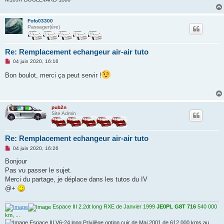
Fofo03300
Passager(ère)
Re: Remplacement echangeur air-air tuto
M
04 juin 2020, 16:16
e
s
Bon boulot, merci ça peut servir !
s
a
g
e
n
pub2n
o
Site Admin
n
l
u
Re: Remplacement echangeur air-air tuto
M
04 juin 2020, 16:26
e
s
Bonjour
s
Pas vu passer le sujet.
a
g
Merci du partage, je déplace dans les tutos du IV
e
@+
n
o
n
Espace III 2.2dt long RXE de Janvier 1999
JE0PL G8T 716
540 000
l
u
km, ...
Espace III V6-24 long Privilège option cuir de Mai 2001 de 612 000 kms au