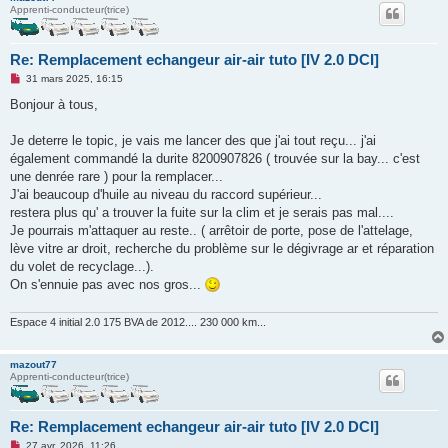
Apprenti-conducteur(trice)
Re: Remplacement echangeur air-air tuto [IV 2.0 DCI]
M
31 mars 2025, 16:15
e
s
Bonjour à tous,
s
a
g
Je deterre le topic, je vais me lancer des que j'ai tout reçu... j'ai
e
également commandé la durite 8200907826 ( trouvée sur la bay... c'est
n
o
une denrée rare ) pour la remplacer...
n
J'ai beaucoup d'huile au niveau du raccord supérieur...
l
u
restera plus qu' a trouver la fuite sur la clim et je serais pas mal....
Je pourrais m'attaquer au reste.. ( arrêtoir de porte, pose de l'attelage,
lève vitre ar droit, recherche du problème sur le dégivrage ar et réparation
du volet de recyclage...).
On s'ennuie pas avec nos gros...
Espace 4 initial 2.0 175 BVA de 2012.... 230 000 km...
mazout77
Apprenti-conducteur(trice)
Re: Remplacement echangeur air-air tuto [IV 2.0 DCI]
M
27 avr. 2026, 11:26