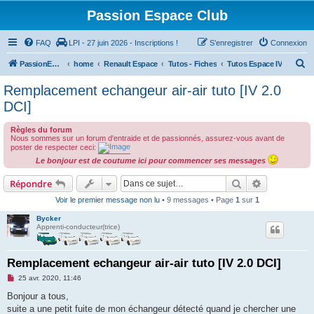
Passion Espace Club
FAQ
LPI - 27 juin 2026 - Inscriptions !
S’enregistrer
Connexion
R
PassionEspaceClub
home
Renault Espace
Tutos - Fiches
Tutos Espace IV
e
Remplacement echangeur air-air tuto [IV 2.0
c
DCI]
h
Règles du forum
e
Nous sommes sur un forum d'entraide et de passionnés, assurez-vous avant de
poster de respecter ceci:
r
Le bonjour est de coutume ici pour commencer ses messages
c
Rechercher
Recherche 
h
Répondre
e
Voir le premier message non lu
• 9 messages • Page
1
sur
1
r
Bycker
Apprenti-conducteur(trice)
Remplacement echangeur air-air tuto [IV 2.0 DCI]
M
25 avr. 2020, 11:46
e
s
Bonjour a tous,
s
suite a une petit fuite de mon échangeur détecté quand je chercher une
a