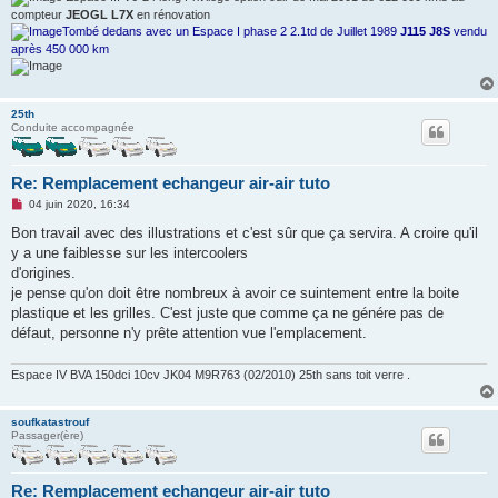
compteur
JEOGL L7X
en rénovation
Tombé dedans avec un Espace I phase 2 2.1td de Juillet 1989
J115 J8S
vendu
après 450 000 km
25th
Conduite accompagnée
Re: Remplacement echangeur air-air tuto
M
04 juin 2020, 16:34
e
s
Bon travail avec des illustrations et c'est sûr que ça servira. A croire qu'il
s
y a une faiblesse sur les intercoolers
a
g
d'origines.
e
je pense qu'on doit être nombreux à avoir ce suintement entre la boite
n
o
plastique et les grilles. C'est juste que comme ça ne génére pas de
n
défaut, personne n'y prête attention vue l'emplacement.
l
u
Espace IV BVA 150dci 10cv JK04 M9R763 (02/2010) 25th sans toit verre .
soufkatastrouf
Passager(ère)
Re: Remplacement echangeur air-air tuto