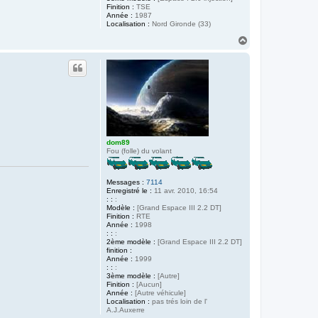
Finition :
TSE
Année :
1987
Localisation :
Nord Gironde (33)
H
a
u
t
dom89
Fou (folle) du volant
Messages :
7114
Enregistré le :
11 avr. 2010, 16:54
: :
:
Modèle :
[Grand Espace III 2.2 DT]
Finition :
RTE
Année :
1998
: :
:
2ème modèle :
[Grand Espace III 2.2 DT]
finition :
Année :
1999
: :
:
3ème modèle :
[Autre]
Finition :
[Aucun]
Année :
[Autre véhicule]
Localisation :
pas trés loin de l'
A.J.Auxerre