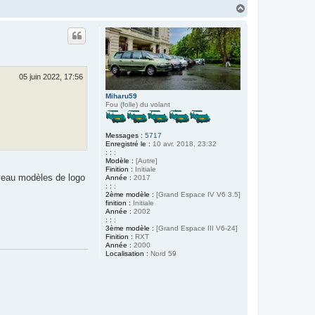
H
a
u
t
05 juin 2022, 17:56
Miharu59
Fou (folle) du volant
Messages :
5717
Enregistré le :
10 avr. 2018, 23:32
: :
:
Modèle :
[Autre]
Finition :
Initiale
ouveau modèles de logo
Année :
2017
: :
:
2ème modèle :
[Grand Espace IV V6 3.5]
finition :
Initiale
Année :
2002
: :
:
3ème modèle :
[Grand Espace III V6-24]
Finition :
RXT
Année :
2000
Localisation :
Nord 59