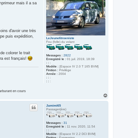
mprimeur mais il a sa
oins d'avoir une très
upe puis expédition,
LeJeune6troeniste
Fou (folle) du volant
 colorer le trait
Messages :
2822
ra est français!
Enregistré le :
01 juil. 2019, 18:39
: :
:
Modèle :
[Espace IV 2.0 T 165 BVM]
Finition :
Privilège
Année :
2004
: :
:
: :
:
carburant en cours
H
a
u
Jamimi65
t
Passager(ère)
Messages :
31
Enregistré le :
11 nov. 2020, 11:54
: :
:
Modèle :
[Espace IV 2.2 DCI BVM]
Finition :
Expression