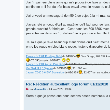
g
J'ai l'imprimeur d'une amie qui m'a proposé de faire un dev
e
confiance et il fait du très beau travail avec le revue du c
n
o
n
J'ai envoyé un message à dom89 à ce sujet à la mi-mai, sa
l
u
J'avais jeté un coup d'œil au matériel qu'il faut pour se l
grande quantité à fabriquer... C'est dans les 500-650€ avec
j'en ai trouvé dans les 1,3 dollars/pièce pour un autocolla
Je sais que je rêve beaucoup étant donné qu'il n'est même p
entre les roues en bleu-blanc-rouge, histoire d'apporter de
Espace IV 2.0T Privilège BVM
de 04/2004
Bleu Orage, 262 652 km, 
CT OK jusqu'en 03/2027 !
Espace IV 2.0T Alyum Plus BVM
de 01/2007 Noir Nacré, qui a servi d
VW Golf III 1,8 Syncro
de 10/1995
, 301 560 km
Jaguar XJ40 3,6 BVA Sovereign
de 02/1989
, 92 607 km au total e
Re: Réédition autocollant logo forum 01/12/2018
M
par
Jamimi65
»
04 juin 2022, 19:34
e
s
Surtout que je pense que nous serions assez nombreux 
s
a
g
e
n