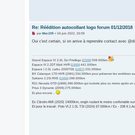
o
n
l
u
Re: Réédition autocollant logo forum 01/12/2018
M
par
Mat-155
»
04 juin 2022, 20:59
e
s
Oui c'est certain, si on arrive à reprendre contact avec 
s
a
g
e
n
Grand Espace IV 2.0L Dci Privilège (
2006
) 509.000km
o
Espace III 2.2DT Alizé HVR (
1999
) 441.000km
n
l
Espace I 2.0L carbu 2000TSE (
1987
) 231.000km
u
BX Calanque 17D HVR (1991) 234.000km pour préserver les vertèbres au 
Safrane 2.2Si RXE (
1994
) 299.000km
R21 Nevada GTD (1988) 396.000km qui roulotte plus ou moins après un
Prius 3 Dynamic (2009) 275.000km
Et plus encore...
Ex Citroën AMI (2020) 14000km, engin roulant le moins confortable sur
Et pour le travail : Polo VI.2 1.0L TSI (2024) 67.000km / Ex - 208 II.