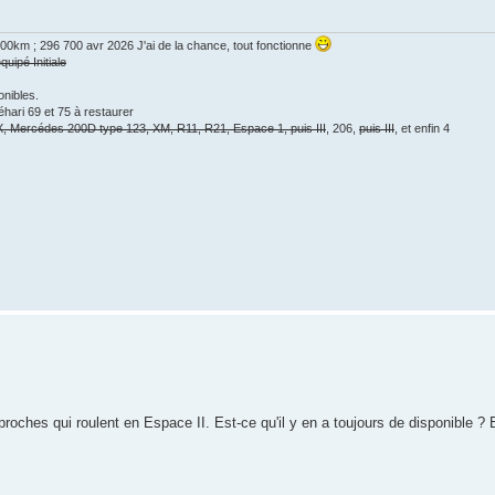
00km ; 296 700 avr 2026 J'ai de la chance, tout fonctionne
ipé Initiale
nibles.
éhari 69 et 75 à restaurer
X, Mercédes 200D type 123, XM, R11, R21, Espace 1, puis III
, 206,
puis III
, et enfin 4
proches qui roulent en Espace II. Est-ce qu'il y en a toujours de disponible ?