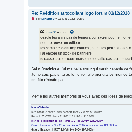
Re: Réédition autocollant logo forum 01/12/2018
M
par
Miharu59
»
11 juin 2022, 20:08
e
s
s
dom89
a écrit :
a
g
désolé les amis,pas de temps à consacrer pour le moment
e
pour retrouver un éditeur
n
o
les semaines sont trop courtes ,toutes les petites boîtes 
n
j ai encore un stock de bannière
l
u
je passe tout les jours mais je ne détaillé pas tout les pos
Salut Dominique, j'ai ma belle sœur qui serait capable de fa
Je ne sais pas si tu as le fichier, elle prendra les mêmes 
en tête n'hésite pas
Même les autres membres si vous avez des idées de logos 
Mes véhicules
R25 phase 2 année 1989 bacarat 156cv 2.8i v6 53.000km
Renault 25 GTX phase 2 1988 2.2 i 126cv 218.000km
Renault Talisman Initial Paris 1.6 Tce 200cv 125.000km
Grand Espace IV 3.5 V6 initial Paris 2002 noire nacrée 113.000km
Grand Espace III RXT 3.0 V6 24v 2000 297.000km