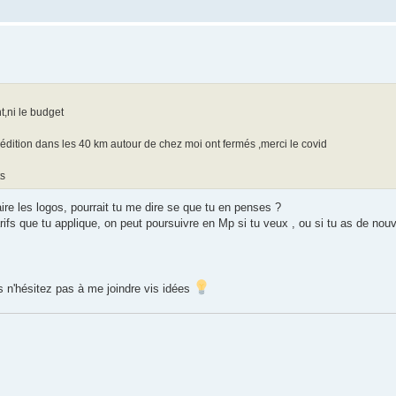
,ni le budget
d édition dans les 40 km autour de chez moi ont fermés ,merci le covid
ts
ire les logos, pourrait tu me dire se que tu en penses ?
tarifs que tu applique, on peut poursuivre en Mp si tu veux , ou si tu as de n
n'hésitez pas à me joindre vis idées