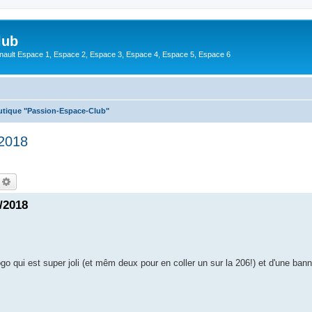
lub
enault Espace 1, Espace 2, Espace 3, Espace 4, Espace 5, Espace 6
utique "Passion-Espace-Club"
/2018
echercher
Recherche avancée
/2018
go qui est super joli (et mêm deux pour en coller un sur la 206!) et d'une banni