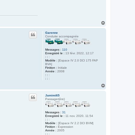
H
a
u
Garenne
t
Conduite accompagnée
Messages :
110
Enregistré le :
13 févr. 2022, 12:17
: :
:
Modèle :
[Espace IV 2.0 DCI 175 FAP
BVA]
Finition :
Initiale
Année :
2008
: :
:
: :
:
H
a
u
Jamimi65
t
Passager(ère)
Messages :
31
Enregistré le :
11 nov. 2020, 11:54
: :
:
Modèle :
[Espace IV 2.2 DCI BVM]
Finition :
Expression
Année :
2005
: :
: