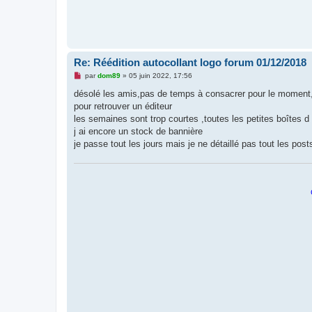
Re: Réédition autocollant logo forum 01/12/2018
M
par
dom89
»
05 juin 2022, 17:56
e
s
désolé les amis,pas de temps à consacrer pour le moment,
s
pour retrouver un éditeur
a
g
les semaines sont trop courtes ,toutes les petites boîtes 
e
j ai encore un stock de bannière
n
o
je passe tout les jours mais je ne détaillé pas tout les post
n
l
u