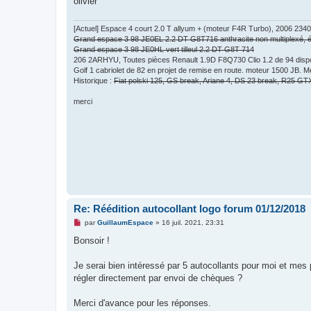
olivier
[Actuel] Espace 4 court 2.0 T allyum + (moteur F4R Turbo), 2006 2340
Grand espace 3 98 JE0EL 2.2 DT G8T716 anthracite non multiplexé, équ
Grand espace 3 98 JE0HL vert tilleul 2.2 DT G8T 714
206 2ARHYU, Toutes pièces Renault 1.9D F8Q730 Clio 1.2 de 94 dispo
Golf 1 cabriolet de 82 en projet de remise en route. moteur 1500 JB. M
Historique :
Fiat polski 125, GS break, Ariane 4, DS 23 break, R25 GT
merci
Re: Réédition autocollant logo forum 01/12/2018
M
par
GuillaumEspace
»
16 juil. 2021, 23:31
e
s
Bonsoir !
s
a
g
Je serai bien intéressé par 5 autocollants pour moi et mes 
e
régler directement par envoi de chèques ?
n
o
n
Merci d'avance pour les réponses.
l