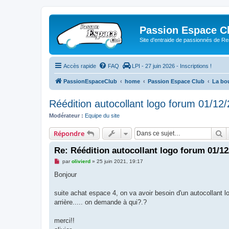
Passion Espace C
Site d'entraide de passionnés de R
Accès rapide
FAQ
LPI - 27 juin 2026 - Inscriptions !
PassionEspaceClub
home
Passion Espace Club
La bo
Réédition autocollant logo forum 01/12
Modérateur :
Equipe du site
R
Répondre
Re: Réédition autocollant logo forum 01/12
M
par
olivierd
»
25 juin 2021, 19:17
e
s
Bonjour
s
a
g
suite achat espace 4, on va avoir besoin d'un autocollant lo
e
arrière..... on demande à qui?.?
n
o
n
merci!!
l
u