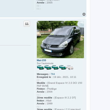
Année :
2005
: :
:
: :
:
H
a
u
t
Mat-155
Sur l'autoroute
Messages :
784
Enregistré le :
19 déc. 2021, 10:11
: :
:
Modèle :
[Grand Espace IV 2.0 DCI 150
FAP BVM]
Finition :
Privilège
Année :
2006
: :
:
2ème modèle :
[Espace III 2.2 DT]
finition :
Alizé
Année :
1999
: :
:
3ème modèle :
[Espace I 2.0 injection]