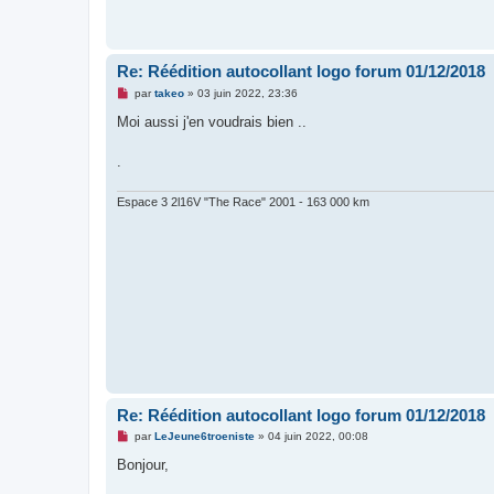
l
u
Re: Réédition autocollant logo forum 01/12/2018
M
par
takeo
»
03 juin 2022, 23:36
e
s
Moi aussi j'en voudrais bien ..
s
a
g
.
e
n
o
Espace 3 2l16V "The Race" 2001 - 163 000 km
n
l
u
Re: Réédition autocollant logo forum 01/12/2018
M
par
LeJeune6troeniste
»
04 juin 2022, 00:08
e
s
Bonjour,
s
a