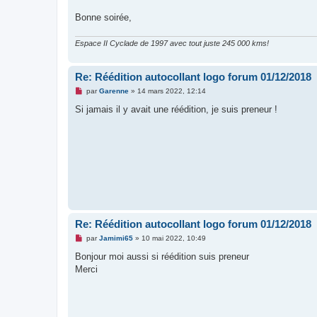
u
Bonne soirée,
Espace II Cyclade de 1997 avec tout juste 245 000 kms!
Re: Réédition autocollant logo forum 01/12/2018
M
par
Garenne
»
14 mars 2022, 12:14
e
s
Si jamais il y avait une réédition, je suis preneur !
s
a
g
e
n
o
n
l
u
Re: Réédition autocollant logo forum 01/12/2018
M
par
Jamimi65
»
10 mai 2022, 10:49
e
s
Bonjour moi aussi si réédition suis preneur
s
Merci
a
g
e
n
o
n