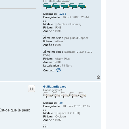
Fou (folle) du volant
Messages :
1253
Enregistré le :
16 oct. 2005, 23:44
: :
:
Modèle :
[N'a plus d'Espace]
Finition :
RXE
Année :
1998
: :
:
2ème modèle :
[N'a plus d'Espace]
finition :
Initiale
Année :
1998
: :
:
3ème modèle :
[Espace IV 2.0 T 170
BVM]
Finition :
Alyum Plus
Année :
2006
Localisation :
78 Nord
C
Contact :
o
n
H
t
a
a
u
c
GuillaumEspace
t
t
Passager(ère)
e
r
o
Messages :
36
l
Enregistré le :
18 mars 2021, 12:09
i
 Est-ce que je peux
: :
:
v
Modèle :
[Espace II 2.1 TD]
i
Finition :
Cyclade
e
Année :
1997
r
: :
:
d
: :
: