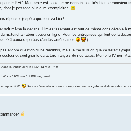
is pour le PEC. Mon amie est fiable, je ne connais pas très bien le monsieur i
lub, dont je possède plusieurs exemplaires.
ns réponse; j'espère que tout va bien!
ancer soit même là dedans. L'investissement est tout de même considérable à m
 du matériel amateur trouvé en ligne. Pour les entreprises qui font de la déco
nt de 2x3 pouces (purées d'unités américaines
)
as encore question d'une réédition, mais je me suis dit que ce serait sympa de
 la couleur et souligner le caractère français de nos autos. Même le IV non-Mat
dans la famille depuis 06/2014 et 87 898
e 07/19 à 11/21 sur 18 108 km, vendu
t ce depuis 2001
Soucis d'étincelle a priori trouvé, réfection du système d'alimentation en 
à commander