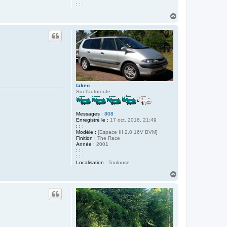
: :
:
H
a
u
t
takeo
Sur l'autoroute
Messages :
808
Enregistré le :
17 oct. 2016, 21:49
: :
:
Modèle :
[Espace III 2.0 16V BVM]
Finition :
The Race
Année :
2001
: :
:
: :
:
Localisation :
Toulouse
H
a
u
t