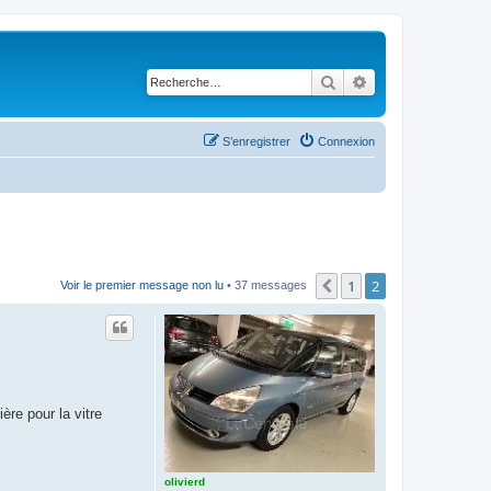
Rechercher
Recherche avancé
S’enregistrer
Connexion
1
2
Précédente
Voir le premier message non lu
• 37 messages
ère pour la vitre
olivierd