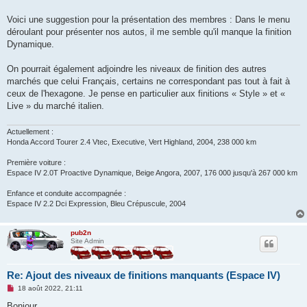
s
a
g
Voici une suggestion pour la présentation des membres : Dans le menu
e
déroulant pour présenter nos autos, il me semble qu'il manque la finition
n
o
Dynamique.
n
l
u
On pourrait également adjoindre les niveaux de finition des autres
marchés que celui Français, certains ne correspondant pas tout à fait à
ceux de l'hexagone. Je pense en particulier aux finitions « Style » et «
Live » du marché italien.
Actuellement :
Honda Accord Tourer 2.4 Vtec, Executive, Vert Highland, 2004, 238 000 km
Première voiture :
Espace IV 2.0T Proactive Dynamique, Beige Angora, 2007, 176 000 jusqu'à 267 000 km
Enfance et conduite accompagnée :
Espace IV 2.2 Dci Expression, Bleu Crépuscule, 2004
pub2n
Site Admin
Re: Ajout des niveaux de finitions manquants (Espace IV)
M
18 août 2022, 21:11
e
s
Bonjour