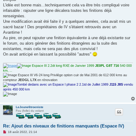
s
L'idée est bonne mais...techniquement cela va être très compliqué voire
a
g
infaisable : rajouter une ligne décalera toutes les finitions déjà
e
renseignées.
n
o
Une modification avait été faite il y a quelques années, cela avait mis un
n
sacré bazar ! Des propriétaires de IV s'étaient retrouvés avec un
l
u
Avantime !
Au pire, on peut rajouter une finition équivalente à une déjà existante sur
le forum, ou alors générer des finitions étrangères au la suite des
existantes, mais cela ne sera pas des plus convivial !
On avait anticipé en laissant la possibilité "autres"
Espace III 2.2dt long RXE de Janvier 1999
JE0PL G8T 716
540 000
km, ...
Espace III V6-24 long Privilège option cuir de Mai 2001 de 612 000 kms au
compteur
JEOGL L7X
en rénovation
Tombé dedans avec un Espace I phase 2 2.1td de Juillet 1989
J115 J8S
vendu
après 450 000 km
LeJeune6troeniste
Fou (folle) du volant
Re: Ajout des niveaux de finitions manquants (Espace IV)
M
18 août 2022, 21:14
e