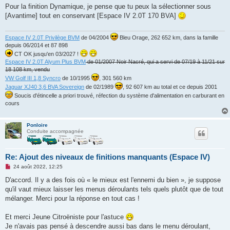
s
Pour la finition Dynamique, je pense que tu peux la sélectionner sous
s
[Avantime] tout en conservant [Espace IV 2.0T 170 BVA]
a
g
e
n
Espace IV 2.0T Privilège BVM
de 04/2004
Bleu Orage, 262 652 km, dans la famille
o
depuis 06/2014 et 87 898
n
CT OK jusqu'en 03/2027 !
l
u
Espace IV 2.0T Alyum Plus BVM
de 01/2007 Noir Nacré, qui a servi de 07/19 à 11/21 sur
18 108 km, vendu
VW Golf III 1,8 Syncro
de 10/1995
, 301 560 km
Jaguar XJ40 3,6 BVA Sovereign
de 02/1989
, 92 607 km au total et ce depuis 2001
Soucis d'étincelle a priori trouvé, réfection du système d'alimentation en carburant en
cours
Ponloire
Conduite accompagnée
Re: Ajout des niveaux de finitions manquants (Espace IV)
M
24 août 2022, 12:25
e
s
D'accord. Il y a des fois où « le mieux est l'ennemi du bien », je suppose
s
qu'il vaut mieux laisser les menus déroulants tels quels plutôt que de tout
a
g
mélanger. Merci pour la réponse en tout cas !
e
n
o
Et merci Jeune Citroëniste pour l'astuce
n
Je n'avais pas pensé à descendre aussi bas dans le menu déroulant,
l