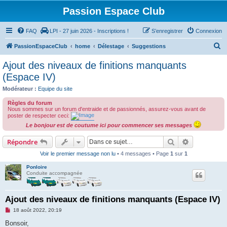
Passion Espace Club
FAQ
LPI - 27 juin 2026 - Inscriptions !
S’enregistrer
Connexion
R
PassionEspaceClub
home
Délestage
Suggestions
e
Ajout des niveaux de finitions manquants
c
(Espace IV)
h
Modérateur :
Equipe du site
e
Règles du forum
r
Nous sommes sur un forum d'entraide et de passionnés, assurez-vous avant de
poster de respecter ceci:
c
Le bonjour est de coutume ici pour commencer ses messages
h
Rechercher
Recherche 
Répondre
e
Voir le premier message non lu
• 4 messages • Page
1
sur
1
r
Ponloire
Conduite accompagnée
Ajout des niveaux de finitions manquants (Espace IV)
M
18 août 2022, 20:19
e
s
Bonsoir,