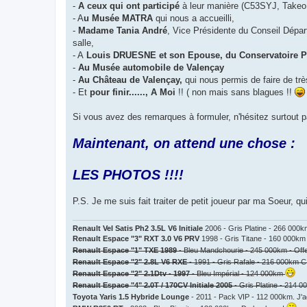
-
A ceux qui ont participé
à leur manière (C53SYJ, Takeo,
- A
u Musée MATRA
qui nous a accueilli,
-
Madame Tania André
, Vice Présidente du Conseil Dépar
salle,
- A
Louis DRUESNE et son Epouse, du Conservatoire
-
Au Musée automobile de Valençay
-
Au Château de Valençay,
qui nous permis de faire de tr
- Et
pour finir......, A Moi
!! ( non mais sans blagues !!
Si vous avez des remarques à formuler, n'hésitez surtout p
Maintenant, on attend une chose :
LES PHOTOS !!!!
P.S. Je me suis fait traiter de petit joueur par ma Soeur
Renault Vel Satis Ph2 3.5L V6 Initiale
2006 - Gris Platine - 266 000
Renault Espace "3" RXT 3.0 V6 PRV
1998 - Gris Titane - 160 000km
Renault Espace "1" TXE 1989
- Bleu Mandchourie - 245 000km - Off
Renault Espace "2" 2.8L V6 RXE
- 1991 - Gris Rafale - 216 000km C
Renault Espace "2" 2.1Dtv - 1997
- Bleu Impérial - 124 000km
Renault Espace "4" 2.0T / 170CV Initiale 2005
- Gris Platine - 214 
Toyota Yaris 1.5 Hybride Lounge
- 2011 - Pack VIP - 112 000km. J'a