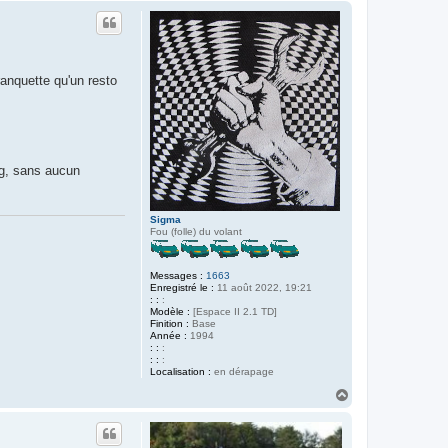
u
t
ranquette qu'un resto
ng, sans aucun
Sigma
Fou (folle) du volant
Messages :
1663
Enregistré le :
11 août 2022, 19:21
: :
:
Modèle :
[Espace II 2.1 TD]
Finition :
Base
Année :
1994
: :
:
: :
:
Localisation :
en dérapage
H
a
u
t