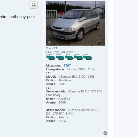
u
t
ntin Lanthenay pour
Totor33
Fou (folle) du volant
Messages :
4597
Enregistré le :
09 nov. 2006, 11:22
: :
:
Modèle :
[Espace III 2.2 DCI 130]
Finition :
Privilège
Année :
2001
: :
:
2ème modèle :
[Espace IV 2.0 DCI 150
FAP BVA]
finition :
Privilège
Année :
2008
: :
:
3ème modèle :
[Grand Espace IV 2.0
DCI 175 FAP BVA]
Finition :
Intens
Année :
2014
H
a