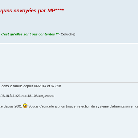
iques envoyées par MP****
 c'est qu'elles sont pas contentes !"
(Coluche)
dans la famille depuis 06/2014 et 87 898
e 07/19 à 11/21 sur 18 108 km, vendu
t ce depuis 2001
Soucis d'étincelle a priori trouvé, réfection du système d'alimentation en 