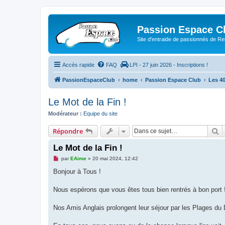
Passion Espace C
Site d'entraide de passionnés de R
Accès rapide
FAQ
LPI - 27 juin 2026 - Inscriptions !
PassionEspaceClub
home
Passion Espace Club
Les 4
Le Mot de la Fin !
Modérateur :
Equipe du site
R
Répondre
Le Mot de la Fin !
M
par
EAime
»
20 mai 2024, 12:42
e
s
Bonjour à Tous !
s
a
g
Nous espérons que vous êtes tous bien rentrés à bon port 
e
n
o
Nos Amis Anglais prolongent leur séjour par les Plages du
n
l
u