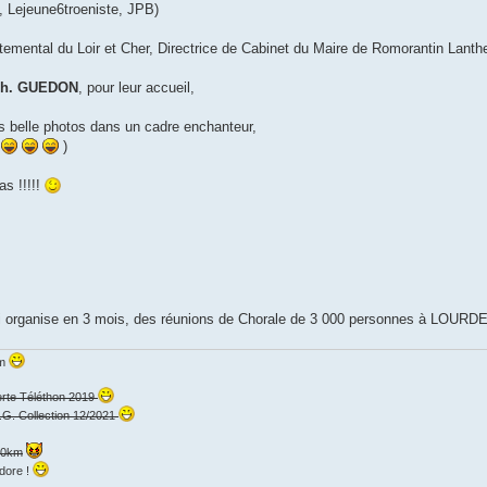
 Lejeune6troeniste, JPB)
temental du Loir et Cher, Directrice de Cabinet du Maire de Romorantin Lanthe
 Ph. GUEDON
, pour leur accueil,
ès belle photos dans un cadre enchanteur,
)
as !!!!!
, qui organise en 3 mois, des réunions de Chorale de 3 000 personnes à LOURD
km
erte Téléthon 2019
.G. Collection 12/2021
000km
dore !