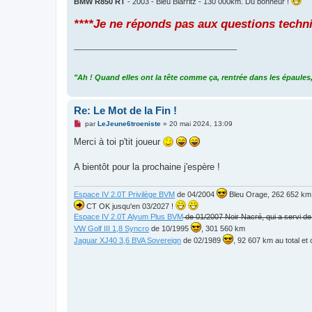
BMW R850 RT
- 2003 - Bleu Biarritz - 130 000km. Du bonheur !
****Je ne réponds pas aux questions techn
_______________________________________
"Ah ! Quand elles ont la tête comme ça, rentrée dans les épaules,
Re: Le Mot de la Fin !
M
par
LeJeune6troeniste
»
20 mai 2024, 13:09
e
s
Merci à toi p'tit joueur
s
a
g
A bientôt pour la prochaine j'espère !
e
n
o
Espace IV 2.0T Privilège BVM
de 04/2004
Bleu Orage, 262 652 km, 
n
CT OK jusqu'en 03/2027 !
l
u
Espace IV 2.0T Alyum Plus BVM
de 01/2007 Noir Nacré, qui a servi d
VW Golf III 1,8 Syncro
de 10/1995
, 301 560 km
Jaguar XJ40 3,6 BVA Sovereign
de 02/1989
, 92 607 km au total e