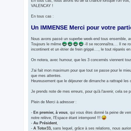
En tous cas, nous avons eu de la chance lorsque l'on voit,
VALENCAY !
En tous cas :
Un IMMENSE Merci pour votre parti
Nous avons passé un superbe week-end tous ensemble, avec
Toujours le même
-Il se reconnaîtra.... Il ne
incontinent et un étrier de frein grippé...., le tout réparés
On notera, avec humour, que les 3 concernés viennent tou
J'ai fait mon maximum pour que tout se passe pour le mieu
que mes attentes.
Heureusement que le déjeuner de dimanche a rattrapé les 
Je prends note de mes erreurs, pour qu'à l'avenir, cela se
Plein de Merci à adresser :
-
En premier, à vous
, qui vous êtes donné la peine de veni
notre relève, l'Espace étant intemporel !!!
-
Au Président
,
-
A Totor33,
sans lequel, grâce à ses relations, nous aurio