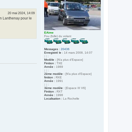
20 mai 2024, 14:09
in Lanthenay pour le
EAime
Fou (folle) du volant
Messages :
20436
Enregistré le :
14 mars 2008, 14:07
: :
:
Modèle :
[N'a plus d'Espace]
Finition :
TXE
Année :
1989
: :
:
2ème modèle :
[N'a plus d'Espace]
finition :
RXE
Année :
1991
: :
:
3ème modèle :
[Espace III V6]
Finition :
RXT
Année :
1998
Localisation :
La Rochelle