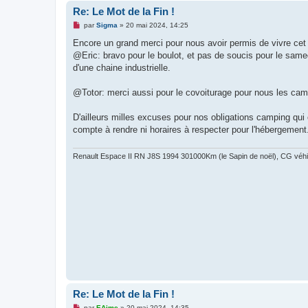
Re: Le Mot de la Fin !
M
par
Sigma
»
20 mai 2024, 14:25
e
s
Encore un grand merci pour nous avoir permis de vivre ce
s
@Eric: bravo pour le boulot, et pas de soucis pour le samed
a
g
d'une chaine industrielle.
e
n
o
@Totor: merci aussi pour le covoiturage pour nous les c
n
l
u
D'ailleurs milles excuses pour nos obligations camping qui 
compte à rendre ni horaires à respecter pour l'hébergement
Renault Espace II RN J8S 1994 301000Km (le Sapin de noël), CG véhic
Re: Le Mot de la Fin !
M
par
EAime
»
20 mai 2024, 14:35