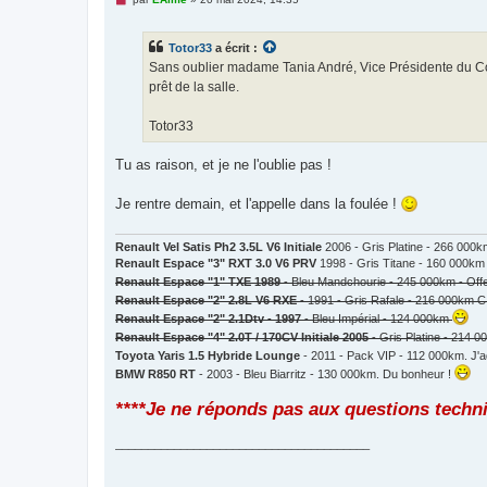
e
s
s
Totor33
a écrit :
a
g
Sans oublier madame Tania André, Vice Présidente du Co
e
prêt de la salle.
n
o
n
Totor33
l
u
Tu as raison, et je ne l'oublie pas !
Je rentre demain, et l'appelle dans la foulée !
Renault Vel Satis Ph2 3.5L V6 Initiale
2006 - Gris Platine - 266 000
Renault Espace "3" RXT 3.0 V6 PRV
1998 - Gris Titane - 160 000km
Renault Espace "1" TXE 1989
- Bleu Mandchourie - 245 000km - Off
Renault Espace "2" 2.8L V6 RXE
- 1991 - Gris Rafale - 216 000km C
Renault Espace "2" 2.1Dtv - 1997
- Bleu Impérial - 124 000km
Renault Espace "4" 2.0T / 170CV Initiale 2005
- Gris Platine - 214 
Toyota Yaris 1.5 Hybride Lounge
- 2011 - Pack VIP - 112 000km. J'a
BMW R850 RT
- 2003 - Bleu Biarritz - 130 000km. Du bonheur !
****Je ne réponds pas aux questions techn
_______________________________________