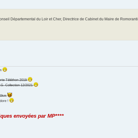
nseil Départemental du Loir et Cher, Directrice de Cabinet du Maire de Romorant
km
erte Téléthon 2019
.G. Collection 12/2021
000km
dore !
iques envoyées par MP****