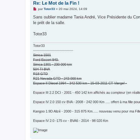
Re: Le Mot de la Fin !
M
par
Totor33
»
20 mai 2024, 14:09
e
s
Sans oublier madame Tania André, Vice Présidente du Cons
s
le prêt de la salle.
a
g
e
Totor33
n
o
n
Totor33
l
u
--------------------------------
Simca 1501
Ford Escort 940.
Simca 1301 - 230 000 km
504 TI BVA
R18 GTD
R21 Nevada GTD - 243 000 km
Espace II Diesel 1994 - 342 530 km - 15-03-2011 CT Vierge! -
Espace III 2.2 DCI - 2001 - 450 142 km affichés au compteur (en réali
Espace IV 2.0 150 cv BVA - 2008 - 242 000 Km ..... offert à ma fille pour
Kangoo 1.9D Alizé - 2000 - 315 875 Km...... nouveau venu pour ma Fill
Espace IV 2.0 -175 cv - BVA6 - 2014 - 98 020 Km