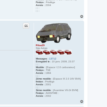
Finition :
Privilège
Année :
2004
: :
:
: :
:
H
a
u
t
Pilou29
Site Admin
Messages :
13712
Enregistré le :
10 janv. 2008, 23:37
: :
:
Modèle :
[Espace I 2.0 carburateur]
Finition :
TSE
Année :
1984
: :
:
2ème modèle :
[Espace III 2.0 16V BVA]
finition :
Privilège
Année :
2001
: :
:
3ème modèle :
[Avantime V6-24 BVM]
Finition :
AVANTIME :
Année :
2002
H
a