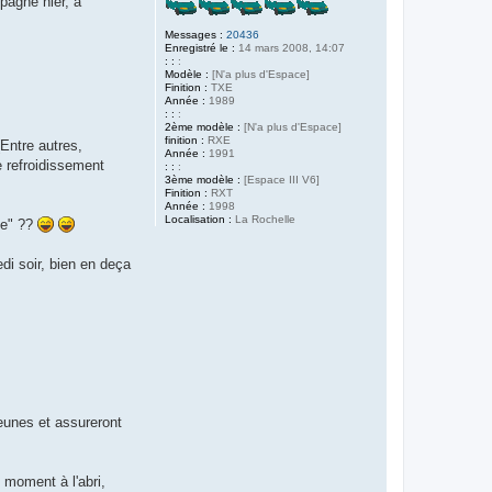
pagné hier, à
Messages :
20436
Enregistré le :
14 mars 2008, 14:07
: :
:
Modèle :
[N'a plus d'Espace]
Finition :
TXE
Année :
1989
: :
:
2ème modèle :
[N'a plus d'Espace]
finition :
RXE
Entre autres,
Année :
1991
e refroidissement
: :
:
3ème modèle :
[Espace III V6]
Finition :
RXT
Année :
1998
Localisation :
La Rochelle
de" ??
di soir, bien en deça
jeunes et assureront
 moment à l'abri,