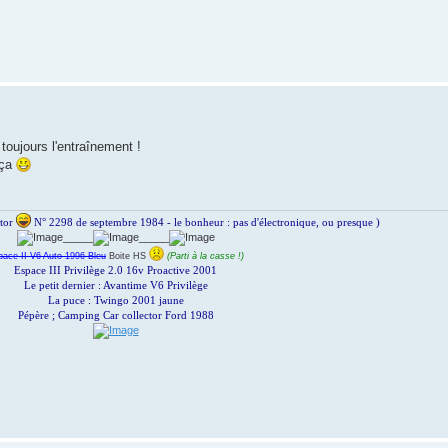
 toujours l'entraînement !
 ça
ctor
N° 2298 de septembre 1984 - le bonheur : pas d'électronique, ou presque )
_____
_____
pace II V6 Auto 1996 Bleu
Boite HS
(Parti à la casse !)
Espace III Privilège 2.0 16v Proactive 2001
Le petit dernier : Avantime V6 Privilège
La puce : Twingo 2001 jaune
Pépère ; Camping Car collector Ford 1988