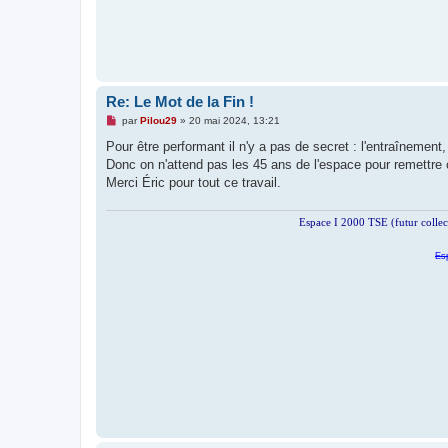
Re: Le Mot de la Fin !
M
par
Pilou29
»
20 mai 2024, 13:21
e
s
Pour être performant il n'y a pas de secret : l'entraînement,
s
Donc on n'attend pas les 45 ans de l'espace pour remettre
a
g
Merci Éric pour tout ce travail.
e
n
o
Espace I 2000 TSE (futur colle
n
l
u
Es