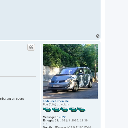
H
a
u
t
carburant en cours
LeJeune6troeniste
Fou (folle) du volant
Messages :
2822
Enregistré le :
01 juil. 2019, 18:39
: :
:
Modèle :
[Espace IV 2.0 T 165 BVM]