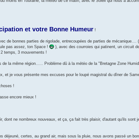
 du moins en Touraine, la météo de ce matin, avec le Soleil qui nous a accom
cipation et votre Bonne Humeur
!
 de bonnes parties de rigolade, entrecoupées de parties de mécanique.... (
 roule pas assez, ton Space !
), avec des courroies qui patinent, un circuit d
 en 2 temps, 3 mouvements !
s de la même région...... Problème dû à la météo de la "Bretagne Zone Humi
x, et je vous présente mes excuses pour le loupé magistral du dîner de Same
choses !
 passe encore mieux !
r, dont ne nombreux nouveaux, et ça, ça fait très plaisir, d'autant qu'ils sont 
ns déjeuné, certes, au grand air, mais sous la pluie, nous avons passé un bon