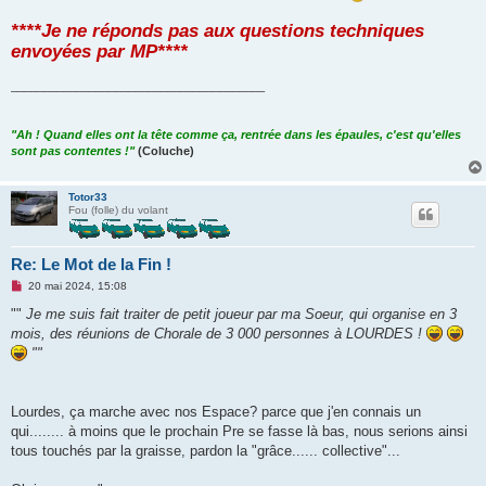
****Je ne réponds pas aux questions techniques
envoyées par MP****
_______________________________________
"Ah ! Quand elles ont la tête comme ça, rentrée dans les épaules, c'est qu'elles
sont pas contentes !"
(Coluche)
Totor33
Fou (folle) du volant
Re: Le Mot de la Fin !
M
20 mai 2024, 15:08
e
s
""
Je me suis fait traiter de petit joueur par ma Soeur, qui organise en 3
s
mois, des réunions de Chorale de 3 000 personnes à LOURDES !
a
g
""
e
n
o
n
Lourdes, ça marche avec nos Espace? parce que j'en connais un
l
u
qui........ à moins que le prochain Pre se fasse là bas, nous serions ainsi
tous touchés par la graisse, pardon la "grâce...... collective"...