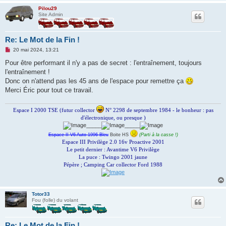
Pilou29
Site Admin
Re: Le Mot de la Fin !
M
20 mai 2024, 13:21
e
s
Pour être performant il n'y a pas de secret : l'entraînement, toujours
s
l'entraînement !
a
g
Donc on n'attend pas les 45 ans de l'espace pour remettre ça
e
Merci Éric pour tout ce travail.
n
o
n
Espace I 2000 TSE (futur collector
N° 2298 de septembre 1984 - le bonheur : pas
l
u
d'électronique, ou presque )
_____
_____
Espace II V6 Auto 1996 Bleu
Boite HS
(Parti à la casse !)
Espace III Privilège 2.0 16v Proactive 2001
Le petit dernier : Avantime V6 Privilège
La puce : Twingo 2001 jaune
Pépère ; Camping Car collector Ford 1988
Totor33
Fou (folle) du volant
Re: Le Mot de la Fin !