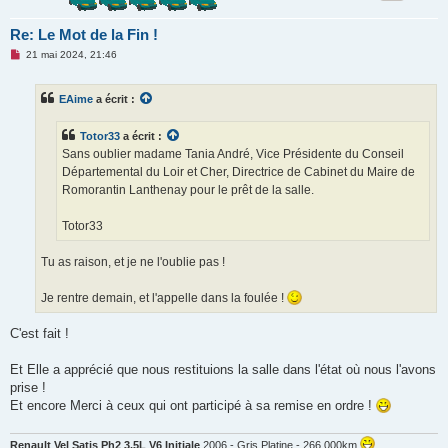
Re: Le Mot de la Fin !
M
21 mai 2024, 21:46
e
s
s
EAime
a écrit :
a
g
e
Totor33
a écrit :
n
o
Sans oublier madame Tania André, Vice Présidente du Conseil
n
Départemental du Loir et Cher, Directrice de Cabinet du Maire de
l
u
Romorantin Lanthenay pour le prêt de la salle.
Totor33
Tu as raison, et je ne l'oublie pas !
Je rentre demain, et l'appelle dans la foulée !
C'est fait !
Et Elle a apprécié que nous restituions la salle dans l'état où nous l'avons
prise !
Et encore Merci à ceux qui ont participé à sa remise en ordre !
Renault Vel Satis Ph2 3.5L V6 Initiale
2006 - Gris Platine - 266 000km