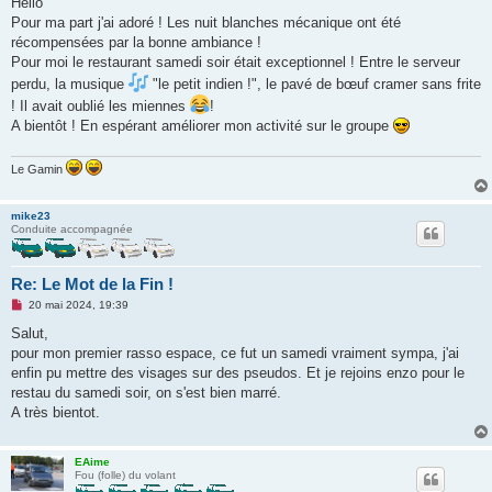
Hello
s
Pour ma part j'ai adoré ! Les nuit blanches mécanique ont été
a
g
récompensées par la bonne ambiance !
e
Pour moi le restaurant samedi soir était exceptionnel ! Entre le serveur
n
o
perdu, la musique
"le petit indien !", le pavé de bœuf cramer sans frite
n
! Il avait oublié les miennes
!
l
u
A bientôt ! En espérant améliorer mon activité sur le groupe
Le Gamin
mike23
Conduite accompagnée
Re: Le Mot de la Fin !
M
20 mai 2024, 19:39
e
s
Salut,
s
pour mon premier rasso espace, ce fut un samedi vraiment sympa, j'ai
a
g
enfin pu mettre des visages sur des pseudos. Et je rejoins enzo pour le
e
restau du samedi soir, on s'est bien marré.
n
o
A très bientot.
n
l
u
EAime
Fou (folle) du volant