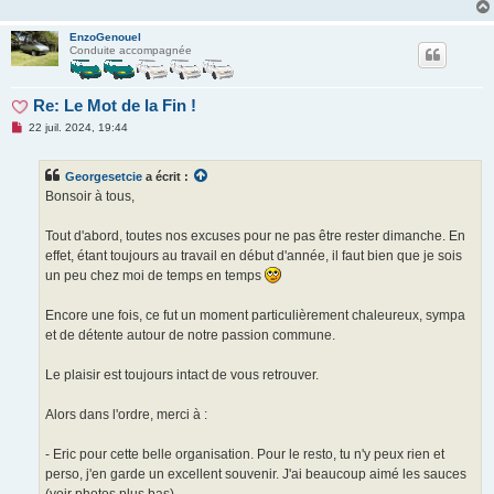
EnzoGenouel
Conduite accompagnée
Re: Le Mot de la Fin !
M
22 juil. 2024, 19:44
e
s
s
Georgesetcie
a écrit :
a
g
Bonsoir à tous,
e
n
o
Tout d'abord, toutes nos excuses pour ne pas être rester dimanche. En
n
effet, étant toujours au travail en début d'année, il faut bien que je sois
l
u
un peu chez moi de temps en temps
Encore une fois, ce fut un moment particulièrement chaleureux, sympa
et de détente autour de notre passion commune.
Le plaisir est toujours intact de vous retrouver.
Alors dans l'ordre, merci à :
- Eric pour cette belle organisation. Pour le resto, tu n'y peux rien et
perso, j'en garde un excellent souvenir. J'ai beaucoup aimé les sauces
(voir photos plus bas).