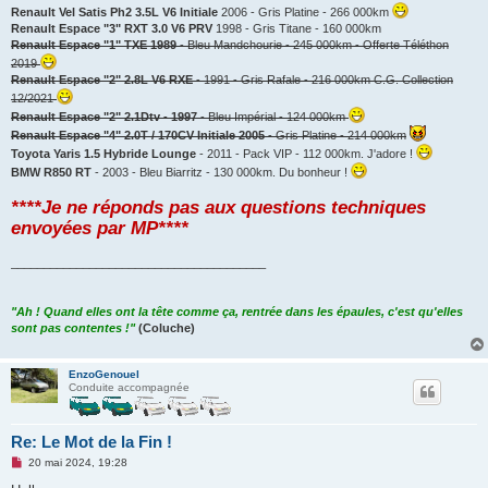
Renault Vel Satis Ph2 3.5L V6 Initiale
2006 - Gris Platine - 266 000km
Renault Espace "3" RXT 3.0 V6 PRV
1998 - Gris Titane - 160 000km
Renault Espace "1" TXE 1989
- Bleu Mandchourie - 245 000km - Offerte Téléthon
2019
Renault Espace "2" 2.8L V6 RXE
- 1991 - Gris Rafale - 216 000km C.G. Collection
12/2021
Renault Espace "2" 2.1Dtv - 1997
- Bleu Impérial - 124 000km
Renault Espace "4" 2.0T / 170CV Initiale 2005
- Gris Platine - 214 000km
Toyota Yaris 1.5 Hybride Lounge
- 2011 - Pack VIP - 112 000km. J'adore !
BMW R850 RT
- 2003 - Bleu Biarritz - 130 000km. Du bonheur !
****Je ne réponds pas aux questions techniques
envoyées par MP****
_______________________________________
"Ah ! Quand elles ont la tête comme ça, rentrée dans les épaules, c'est qu'elles
sont pas contentes !"
(Coluche)
EnzoGenouel
Conduite accompagnée
Re: Le Mot de la Fin !
M
20 mai 2024, 19:28
e
s