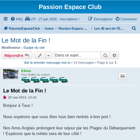
Passion Espace Club
FAQ
LPI - 27 juin 2026 - Inscriptions !
S’enregistrer
Connexion
R
PassionEspaceClub
home
Passion Espace Club
Les 40 ans de l'ESPACE
e
Le Mot de la Fin !
c
Modérateur :
Equipe du site
h
Rechercher
Recherche 
Répondre
e
Voir le premier message non lu
• 14 messages • Page
1
sur
1
r
EAime
c
Fou (folle) du volant
h
e
Le Mot de la Fin !
r
M
20 mai 2024, 12:42
e
s
Bonjour à Tous !
s
a
g
Nous espérons que vous êtes tous bien rentrés à bon port !
e
n
o
Nos Amis Anglais prolongent leur séjour par les Plages du Débarquement
n
! Espérons que la météo sera de leur côté !
l
u