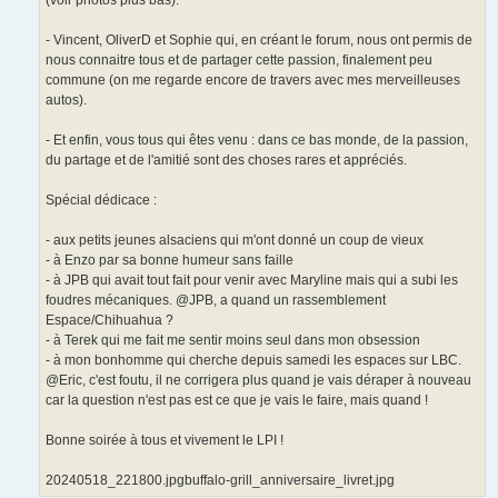
- Vincent, OliverD et Sophie qui, en créant le forum, nous ont permis de
nous connaitre tous et de partager cette passion, finalement peu
commune (on me regarde encore de travers avec mes merveilleuses
autos).
- Et enfin, vous tous qui êtes venu : dans ce bas monde, de la passion,
du partage et de l'amitié sont des choses rares et appréciés.
Spécial dédicace :
- aux petits jeunes alsaciens qui m'ont donné un coup de vieux
- à Enzo par sa bonne humeur sans faille
- à JPB qui avait tout fait pour venir avec Maryline mais qui a subi les
foudres mécaniques. @JPB, a quand un rassemblement
Espace/Chihuahua ?
- à Terek qui me fait me sentir moins seul dans mon obsession
- à mon bonhomme qui cherche depuis samedi les espaces sur LBC.
@Eric, c'est foutu, il ne corrigera plus quand je vais déraper à nouveau
car la question n'est pas est ce que je vais le faire, mais quand !
Bonne soirée à tous et vivement le LPI !
20240518_221800.jpgbuffalo-grill_anniversaire_livret.jpg