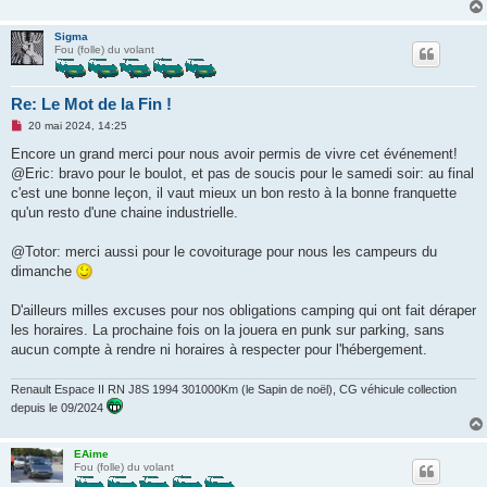
Sigma
Fou (folle) du volant
Re: Le Mot de la Fin !
M
20 mai 2024, 14:25
e
s
Encore un grand merci pour nous avoir permis de vivre cet événement!
s
@Eric: bravo pour le boulot, et pas de soucis pour le samedi soir: au final
a
g
c'est une bonne leçon, il vaut mieux un bon resto à la bonne franquette
e
qu'un resto d'une chaine industrielle.
n
o
n
@Totor: merci aussi pour le covoiturage pour nous les campeurs du
l
u
dimanche
D'ailleurs milles excuses pour nos obligations camping qui ont fait déraper
les horaires. La prochaine fois on la jouera en punk sur parking, sans
aucun compte à rendre ni horaires à respecter pour l'hébergement.
Renault Espace II RN J8S 1994 301000Km (le Sapin de noël), CG véhicule collection
depuis le 09/2024
EAime
Fou (folle) du volant