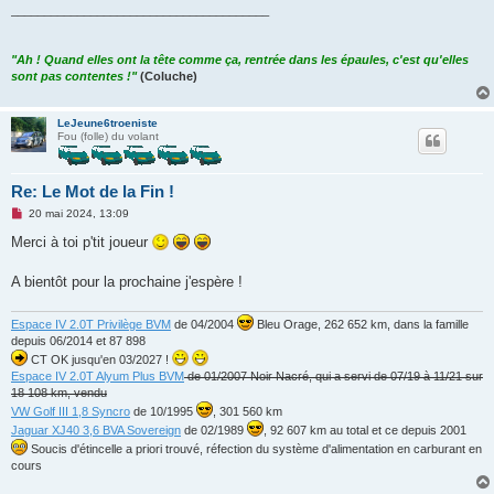
_______________________________________
"Ah ! Quand elles ont la tête comme ça, rentrée dans les épaules, c'est qu'elles
sont pas contentes !"
(Coluche)
LeJeune6troeniste
Fou (folle) du volant
Re: Le Mot de la Fin !
M
20 mai 2024, 13:09
e
s
Merci à toi p'tit joueur
s
a
g
A bientôt pour la prochaine j'espère !
e
n
o
Espace IV 2.0T Privilège BVM
de 04/2004
Bleu Orage, 262 652 km, dans la famille
n
depuis 06/2014 et 87 898
l
u
CT OK jusqu'en 03/2027 !
Espace IV 2.0T Alyum Plus BVM
de 01/2007 Noir Nacré, qui a servi de 07/19 à 11/21 sur
18 108 km, vendu
VW Golf III 1,8 Syncro
de 10/1995
, 301 560 km
Jaguar XJ40 3,6 BVA Sovereign
de 02/1989
, 92 607 km au total et ce depuis 2001
Soucis d'étincelle a priori trouvé, réfection du système d'alimentation en carburant en
cours