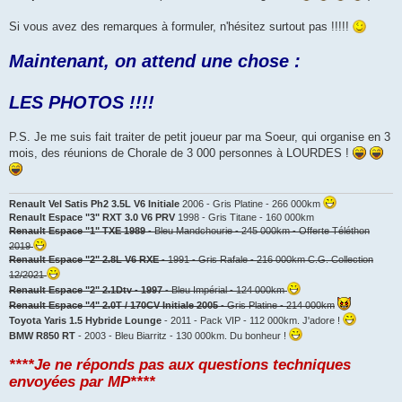
Si vous avez des remarques à formuler, n'hésitez surtout pas !!!!!
Maintenant, on attend une chose :
LES PHOTOS !!!!
P.S. Je me suis fait traiter de petit joueur par ma Soeur, qui organise en 3
mois, des réunions de Chorale de 3 000 personnes à LOURDES !
Renault Vel Satis Ph2 3.5L V6 Initiale
2006 - Gris Platine - 266 000km
Renault Espace "3" RXT 3.0 V6 PRV
1998 - Gris Titane - 160 000km
Renault Espace "1" TXE 1989
- Bleu Mandchourie - 245 000km - Offerte Téléthon
2019
Renault Espace "2" 2.8L V6 RXE
- 1991 - Gris Rafale - 216 000km C.G. Collection
12/2021
Renault Espace "2" 2.1Dtv - 1997
- Bleu Impérial - 124 000km
Renault Espace "4" 2.0T / 170CV Initiale 2005
- Gris Platine - 214 000km
Toyota Yaris 1.5 Hybride Lounge
- 2011 - Pack VIP - 112 000km. J'adore !
BMW R850 RT
- 2003 - Bleu Biarritz - 130 000km. Du bonheur !
****Je ne réponds pas aux questions techniques
envoyées par MP****