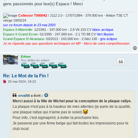
gens passionnés pour leur(s) Espace ! Merci
Collector T000042
/ J112 2.0 - 17/07/1984 - 379.000 km - finition TSE CT
vierge 19/02/24
sur ce forum depuis le 23 mai 2003
Espace II Albertville
- 12/1991 - 197.000 km - 2.8 V6 153 CV
blanc arctique
Espace II Grand Ecran
- 01/1995 - 247.000 km - 2.1 TD 88 CV
Vert Illusion
Grand Espace IV Alcantara
- 03/2013 - 243.000 km - 2.0dci 130 -
gris éclipse
Je ne réponds pas aux questions techniques en MP - Merci de votre compréhension
.
EAime
Fou (folle) du volant
Re: Le Mot de la Fin !
M
20 mai 2024, 19:22
e
s
s
orval56
a écrit :
a
g
Merci aussi à la fille de Michel pour la conception de la plaque rallye.
e
La plaque n'est pas à la hauteur de mes attentes (je parle de la qualité,
n
o
une plaque rallye qui n'aime pas le soleil)
n
Pour info, c'est sigmaprint, à éviter la prochaine fois.
l
u
Je passerai par une firme belge qui fait toutes les impressions pour le
club local.