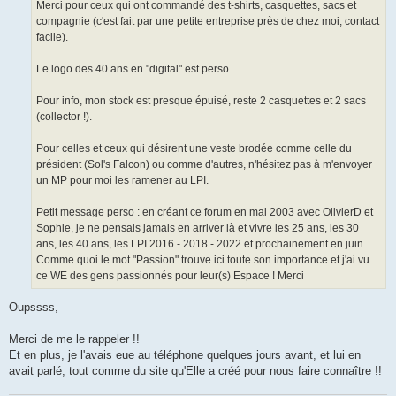
Merci pour ceux qui ont commandé des t-shirts, casquettes, sacs et
compagnie (c'est fait par une petite entreprise près de chez moi, contact
facile).
Le logo des 40 ans en "digital" est perso.
Pour info, mon stock est presque épuisé, reste 2 casquettes et 2 sacs
(collector !).
Pour celles et ceux qui désirent une veste brodée comme celle du
président (Sol's Falcon) ou comme d'autres, n'hésitez pas à m'envoyer
un MP pour moi les ramener au LPI.
Petit message perso : en créant ce forum en mai 2003 avec OlivierD et
Sophie, je ne pensais jamais en arriver là et vivre les 25 ans, les 30
ans, les 40 ans, les LPI 2016 - 2018 - 2022 et prochainement en juin.
Comme quoi le mot "Passion" trouve ici toute son importance et j'ai vu
ce WE des gens passionnés pour leur(s) Espace ! Merci
Oupssss,
Merci de me le rappeler !!
Et en plus, je l'avais eue au téléphone quelques jours avant, et lui en
avait parlé, tout comme du site qu'Elle a créé pour nous faire connaître !!