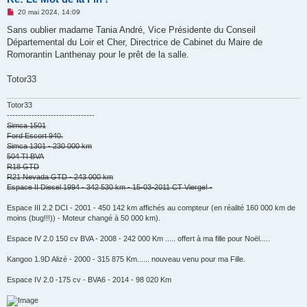
M
20 mai 2024, 14:09
e
s
Sans oublier madame Tania André, Vice Présidente du Conseil
s
Départemental du Loir et Cher, Directrice de Cabinet du Maire de
a
g
Romorantin Lanthenay pour le prêt de la salle.
e
n
o
Totor33
n
l
u
Totor33
--------------------------------
Simca 1501
Ford Escort 940.
Simca 1301 - 230 000 km
504 TI BVA
R18 GTD
R21 Nevada GTD - 243 000 km
Espace II Diesel 1994 - 342 530 km - 15-03-2011 CT Vierge! -
Espace III 2.2 DCI - 2001 - 450 142 km affichés au compteur (en réalité 160 000 km de
moins (bug!!!)) - Moteur changé à 50 000 km).
Espace IV 2.0 150 cv BVA - 2008 - 242 000 Km ..... offert à ma fille pour Noël.....
Kangoo 1.9D Alizé - 2000 - 315 875 Km...... nouveau venu pour ma Fille.
Espace IV 2.0 -175 cv - BVA6 - 2014 - 98 020 Km