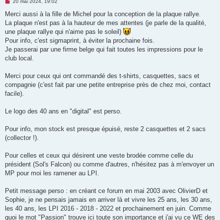
M
20 mai 2024, 19:02
e
s
Merci aussi à la fille de Michel pour la conception de la plaque rallye.
s
La plaque n'est pas à la hauteur de mes attentes (je parle de la qualité,
a
g
une plaque rallye qui n'aime pas le soleil)
e
Pour info, c'est sigmaprint, à éviter la prochaine fois.
n
o
Je passerai par une firme belge qui fait toutes les impressions pour le
n
club local.
l
u
Merci pour ceux qui ont commandé des t-shirts, casquettes, sacs et
compagnie (c'est fait par une petite entreprise près de chez moi, contact
facile).
Le logo des 40 ans en "digital" est perso.
Pour info, mon stock est presque épuisé, reste 2 casquettes et 2 sacs
(collector !).
Pour celles et ceux qui désirent une veste brodée comme celle du
président (Sol's Falcon) ou comme d'autres, n'hésitez pas à m'envoyer un
MP pour moi les ramener au LPI.
Petit message perso : en créant ce forum en mai 2003 avec OlivierD et
Sophie, je ne pensais jamais en arriver là et vivre les 25 ans, les 30 ans,
les 40 ans, les LPI 2016 - 2018 - 2022 et prochainement en juin. Comme
quoi le mot "Passion" trouve ici toute son importance et j'ai vu ce WE des