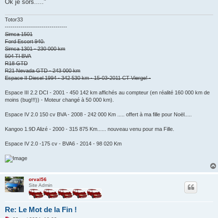
Ok je sors....."
Totor33
--------------------------------
Simca 1501
Ford Escort 940.
Simca 1301 - 230 000 km
504 TI BVA
R18 GTD
R21 Nevada GTD - 243 000 km
Espace II Diesel 1994 - 342 530 km - 15-03-2011 CT Vierge! -
Espace III 2.2 DCI - 2001 - 450 142 km affichés au compteur (en réalité 160 000 km de
moins (bug!!!)) - Moteur changé à 50 000 km).
Espace IV 2.0 150 cv BVA - 2008 - 242 000 Km ..... offert à ma fille pour Noël.....
Kangoo 1.9D Alizé - 2000 - 315 875 Km...... nouveau venu pour ma Fille.
Espace IV 2.0 -175 cv - BVA6 - 2014 - 98 020 Km
orval56
Site Admin
Re: Le Mot de la Fin !