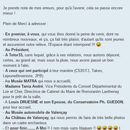
Je prends note de mes erreurs, pour qu'à l'avenir, cela se passe encore
mieux !
Plein de Merci à adresser :
-
En premier, à vous
, qui vous êtes donné la peine de venir, dont ne
nombreux nouveaux, et ça, ça fait très plaisir, d'autant qu'ils sont jeunes
et assureront notre relève, l'Espace étant intemporel !!!
-
Au Président
,
-
A Totor33,
sans lequel, grâce à ses relations, nous aurions déjeuné,
certes, au grand air, mais sous la pluie, nous avons passé un bon
moment à l'abri,
-
A ceux qui ont participé
à leur manière (C53SYJ, Takeo,
Lejeune6troeniste, JPB)
- A
u Musée MATRA
qui nous a accueilli,
-
Madame Tania André
, Vice Présidente du Conseil Départemental du
Loir et Cher, Directrice de Cabinet du Maire de Romorantin Lanthenay
pour le prêt de la salle,
- A
Louis DRUESNE et son Epouse, du Conservatoire Ph. GUEDON
,
pour leur accueil,
-
Au Musée automobile de Valençay
-
Au Château de Valençay,
qui nous permis de faire de très belle photos
dans un cadre enchanteur,
- Et
pour finir......, A Moi
!! ( non mais sans blagues !!
)