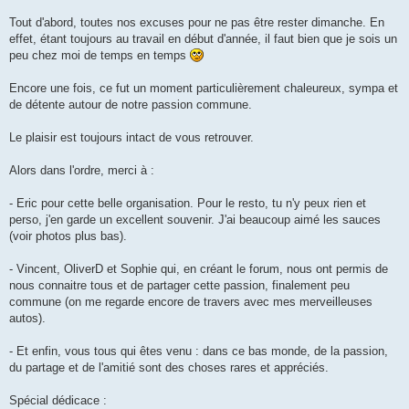
a
g
Tout d'abord, toutes nos excuses pour ne pas être rester dimanche. En
e
effet, étant toujours au travail en début d'année, il faut bien que je sois un
n
o
peu chez moi de temps en temps
n
l
u
Encore une fois, ce fut un moment particulièrement chaleureux, sympa et
de détente autour de notre passion commune.
Le plaisir est toujours intact de vous retrouver.
Alors dans l'ordre, merci à :
- Eric pour cette belle organisation. Pour le resto, tu n'y peux rien et
perso, j'en garde un excellent souvenir. J'ai beaucoup aimé les sauces
(voir photos plus bas).
- Vincent, OliverD et Sophie qui, en créant le forum, nous ont permis de
nous connaitre tous et de partager cette passion, finalement peu
commune (on me regarde encore de travers avec mes merveilleuses
autos).
- Et enfin, vous tous qui êtes venu : dans ce bas monde, de la passion,
du partage et de l'amitié sont des choses rares et appréciés.
Spécial dédicace :