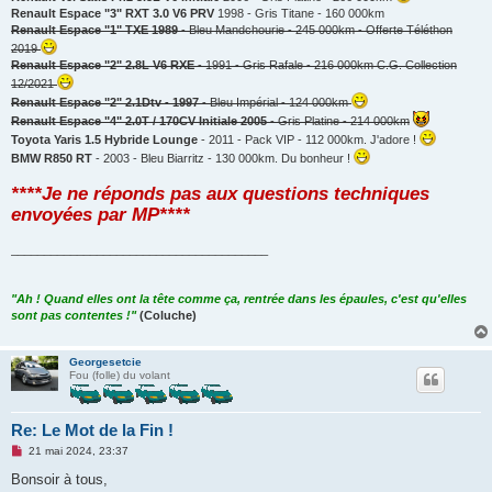
Renault Espace "3" RXT 3.0 V6 PRV
1998 - Gris Titane - 160 000km
Renault Espace "1" TXE 1989
- Bleu Mandchourie - 245 000km - Offerte Téléthon
2019
Renault Espace "2" 2.8L V6 RXE
- 1991 - Gris Rafale - 216 000km C.G. Collection
12/2021
Renault Espace "2" 2.1Dtv - 1997
- Bleu Impérial - 124 000km
Renault Espace "4" 2.0T / 170CV Initiale 2005
- Gris Platine - 214 000km
Toyota Yaris 1.5 Hybride Lounge
- 2011 - Pack VIP - 112 000km. J'adore !
BMW R850 RT
- 2003 - Bleu Biarritz - 130 000km. Du bonheur !
****Je ne réponds pas aux questions techniques
envoyées par MP****
_______________________________________
"Ah ! Quand elles ont la tête comme ça, rentrée dans les épaules, c'est qu'elles
sont pas contentes !"
(Coluche)
Georgesetcie
Fou (folle) du volant
Re: Le Mot de la Fin !
M
21 mai 2024, 23:37
e
s
Bonsoir à tous,
s