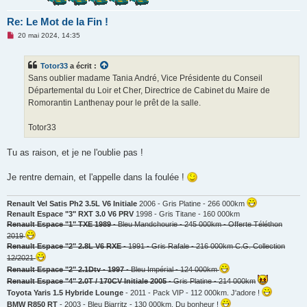
Re: Le Mot de la Fin !
M
20 mai 2024, 14:35
e
s
s
Totor33
a écrit :
a
g
Sans oublier madame Tania André, Vice Présidente du Conseil
e
Départemental du Loir et Cher, Directrice de Cabinet du Maire de
n
o
Romorantin Lanthenay pour le prêt de la salle.
n
l
u
Totor33
Tu as raison, et je ne l'oublie pas !
Je rentre demain, et l'appelle dans la foulée !
Renault Vel Satis Ph2 3.5L V6 Initiale
2006 - Gris Platine - 266 000km
Renault Espace "3" RXT 3.0 V6 PRV
1998 - Gris Titane - 160 000km
Renault Espace "1" TXE 1989
- Bleu Mandchourie - 245 000km - Offerte Téléthon
2019
Renault Espace "2" 2.8L V6 RXE
- 1991 - Gris Rafale - 216 000km C.G. Collection
12/2021
Renault Espace "2" 2.1Dtv - 1997
- Bleu Impérial - 124 000km
Renault Espace "4" 2.0T / 170CV Initiale 2005
- Gris Platine - 214 000km
Toyota Yaris 1.5 Hybride Lounge
- 2011 - Pack VIP - 112 000km. J'adore !
BMW R850 RT
- 2003 - Bleu Biarritz - 130 000km. Du bonheur !