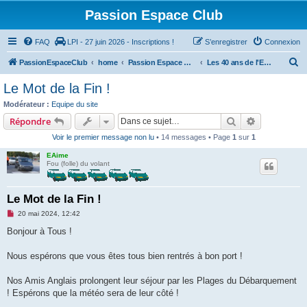
Passion Espace Club
FAQ
LPI - 27 juin 2026 - Inscriptions !
S’enregistrer
Connexion
R
PassionEspaceClub
home
Passion Espace Club
Les 40 ans de l'ESPACE
e
Le Mot de la Fin !
c
Modérateur :
Equipe du site
h
Rechercher
Recherche 
Répondre
e
Voir le premier message non lu
• 14 messages • Page
1
sur
1
r
EAime
c
Fou (folle) du volant
h
e
Le Mot de la Fin !
r
M
20 mai 2024, 12:42
e
s
Bonjour à Tous !
s
a
g
Nous espérons que vous êtes tous bien rentrés à bon port !
e
n
o
Nos Amis Anglais prolongent leur séjour par les Plages du Débarquement
n
! Espérons que la météo sera de leur côté !
l
u