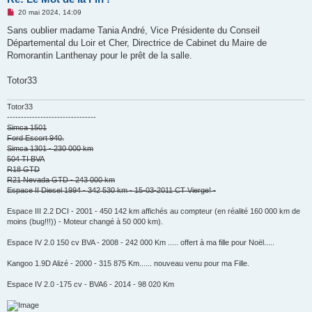
M
20 mai 2024, 14:09
e
s
Sans oublier madame Tania André, Vice Présidente du Conseil
s
Départemental du Loir et Cher, Directrice de Cabinet du Maire de
a
g
Romorantin Lanthenay pour le prêt de la salle.
e
n
o
Totor33
n
l
u
Totor33
--------------------------------
Simca 1501
Ford Escort 940.
Simca 1301 - 230 000 km
504 TI BVA
R18 GTD
R21 Nevada GTD - 243 000 km
Espace II Diesel 1994 - 342 530 km - 15-03-2011 CT Vierge! -
Espace III 2.2 DCI - 2001 - 450 142 km affichés au compteur (en réalité 160 000 km de
moins (bug!!!)) - Moteur changé à 50 000 km).
Espace IV 2.0 150 cv BVA - 2008 - 242 000 Km ..... offert à ma fille pour Noël.....
Kangoo 1.9D Alizé - 2000 - 315 875 Km...... nouveau venu pour ma Fille.
Espace IV 2.0 -175 cv - BVA6 - 2014 - 98 020 Km