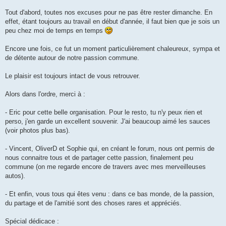
a
g
Tout d'abord, toutes nos excuses pour ne pas être rester dimanche. En
e
effet, étant toujours au travail en début d'année, il faut bien que je sois un
n
o
peu chez moi de temps en temps
n
l
u
Encore une fois, ce fut un moment particulièrement chaleureux, sympa et
de détente autour de notre passion commune.
Le plaisir est toujours intact de vous retrouver.
Alors dans l'ordre, merci à :
- Eric pour cette belle organisation. Pour le resto, tu n'y peux rien et
perso, j'en garde un excellent souvenir. J'ai beaucoup aimé les sauces
(voir photos plus bas).
- Vincent, OliverD et Sophie qui, en créant le forum, nous ont permis de
nous connaitre tous et de partager cette passion, finalement peu
commune (on me regarde encore de travers avec mes merveilleuses
autos).
- Et enfin, vous tous qui êtes venu : dans ce bas monde, de la passion,
du partage et de l'amitié sont des choses rares et appréciés.
Spécial dédicace :