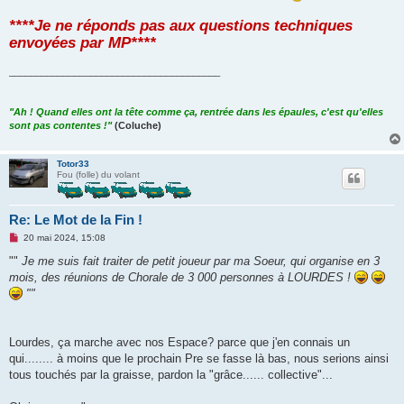
****Je ne réponds pas aux questions techniques
envoyées par MP****
_______________________________________
"Ah ! Quand elles ont la tête comme ça, rentrée dans les épaules, c'est qu'elles
sont pas contentes !"
(Coluche)
Totor33
Fou (folle) du volant
Re: Le Mot de la Fin !
M
20 mai 2024, 15:08
e
s
""
Je me suis fait traiter de petit joueur par ma Soeur, qui organise en 3
s
mois, des réunions de Chorale de 3 000 personnes à LOURDES !
a
g
""
e
n
o
n
Lourdes, ça marche avec nos Espace? parce que j'en connais un
l
u
qui........ à moins que le prochain Pre se fasse là bas, nous serions ainsi
tous touchés par la graisse, pardon la "grâce...... collective"...