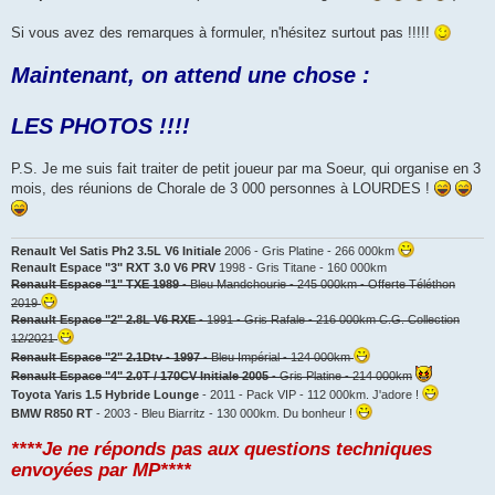
Si vous avez des remarques à formuler, n'hésitez surtout pas !!!!!
Maintenant, on attend une chose :
LES PHOTOS !!!!
P.S. Je me suis fait traiter de petit joueur par ma Soeur, qui organise en 3
mois, des réunions de Chorale de 3 000 personnes à LOURDES !
Renault Vel Satis Ph2 3.5L V6 Initiale
2006 - Gris Platine - 266 000km
Renault Espace "3" RXT 3.0 V6 PRV
1998 - Gris Titane - 160 000km
Renault Espace "1" TXE 1989
- Bleu Mandchourie - 245 000km - Offerte Téléthon
2019
Renault Espace "2" 2.8L V6 RXE
- 1991 - Gris Rafale - 216 000km C.G. Collection
12/2021
Renault Espace "2" 2.1Dtv - 1997
- Bleu Impérial - 124 000km
Renault Espace "4" 2.0T / 170CV Initiale 2005
- Gris Platine - 214 000km
Toyota Yaris 1.5 Hybride Lounge
- 2011 - Pack VIP - 112 000km. J'adore !
BMW R850 RT
- 2003 - Bleu Biarritz - 130 000km. Du bonheur !
****Je ne réponds pas aux questions techniques
envoyées par MP****