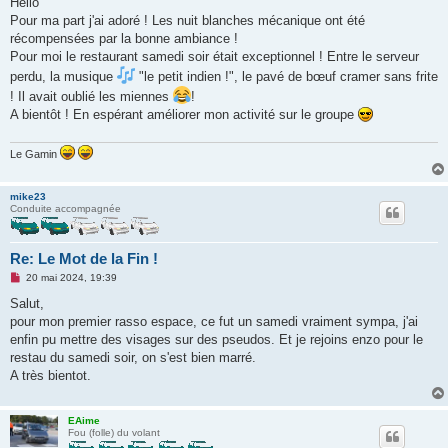
Hello
s
Pour ma part j'ai adoré ! Les nuit blanches mécanique ont été
a
g
récompensées par la bonne ambiance !
e
Pour moi le restaurant samedi soir était exceptionnel ! Entre le serveur
n
o
perdu, la musique
"le petit indien !", le pavé de bœuf cramer sans frite
n
! Il avait oublié les miennes
!
l
u
A bientôt ! En espérant améliorer mon activité sur le groupe
Le Gamin
mike23
Conduite accompagnée
Re: Le Mot de la Fin !
M
20 mai 2024, 19:39
e
s
Salut,
s
pour mon premier rasso espace, ce fut un samedi vraiment sympa, j'ai
a
g
enfin pu mettre des visages sur des pseudos. Et je rejoins enzo pour le
e
restau du samedi soir, on s'est bien marré.
n
o
A très bientot.
n
l
u
EAime
Fou (folle) du volant