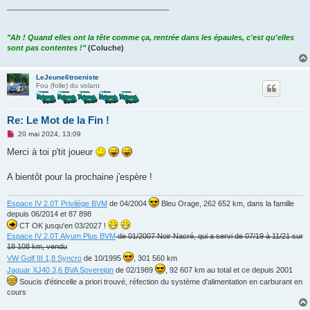
_______________________________________
"Ah ! Quand elles ont la tête comme ça, rentrée dans les épaules, c'est qu'elles
sont pas contentes !"
(Coluche)
LeJeune6troeniste
Fou (folle) du volant
Re: Le Mot de la Fin !
M
20 mai 2024, 13:09
e
s
Merci à toi p'tit joueur
s
a
g
A bientôt pour la prochaine j'espère !
e
n
o
Espace IV 2.0T Privilège BVM
de 04/2004
Bleu Orage, 262 652 km, dans la famille
n
depuis 06/2014 et 87 898
l
u
CT OK jusqu'en 03/2027 !
Espace IV 2.0T Alyum Plus BVM
de 01/2007 Noir Nacré, qui a servi de 07/19 à 11/21 sur
18 108 km, vendu
VW Golf III 1,8 Syncro
de 10/1995
, 301 560 km
Jaguar XJ40 3,6 BVA Sovereign
de 02/1989
, 92 607 km au total et ce depuis 2001
Soucis d'étincelle a priori trouvé, réfection du système d'alimentation en carburant en
cours