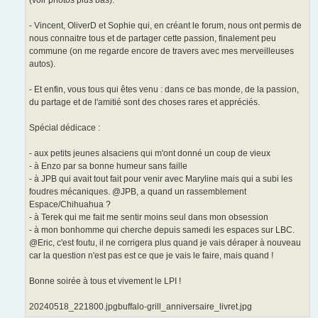
- Vincent, OliverD et Sophie qui, en créant le forum, nous ont permis de
nous connaitre tous et de partager cette passion, finalement peu
commune (on me regarde encore de travers avec mes merveilleuses
autos).
- Et enfin, vous tous qui êtes venu : dans ce bas monde, de la passion,
du partage et de l'amitié sont des choses rares et appréciés.
Spécial dédicace :
- aux petits jeunes alsaciens qui m'ont donné un coup de vieux
- à Enzo par sa bonne humeur sans faille
- à JPB qui avait tout fait pour venir avec Maryline mais qui a subi les
foudres mécaniques. @JPB, a quand un rassemblement
Espace/Chihuahua ?
- à Terek qui me fait me sentir moins seul dans mon obsession
- à mon bonhomme qui cherche depuis samedi les espaces sur LBC.
@Eric, c'est foutu, il ne corrigera plus quand je vais déraper à nouveau
car la question n'est pas est ce que je vais le faire, mais quand !
Bonne soirée à tous et vivement le LPI !
20240518_221800.jpgbuffalo-grill_anniversaire_livret.jpg