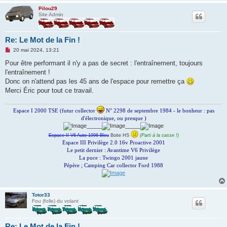
Pilou29
Site Admin
Re: Le Mot de la Fin !
M
20 mai 2024, 13:21
e
s
Pour être performant il n'y a pas de secret : l'entraînement, toujours
s
l'entraînement !
a
g
Donc on n'attend pas les 45 ans de l'espace pour remettre ça
e
Merci Éric pour tout ce travail.
n
o
n
Espace I 2000 TSE (futur collector
N° 2298 de septembre 1984 - le bonheur : pas
l
u
d'électronique, ou presque )
_____
_____
Espace II V6 Auto 1996 Bleu
Boite HS
(Parti à la casse !)
Espace III Privilège 2.0 16v Proactive 2001
Le petit dernier : Avantime V6 Privilège
La puce : Twingo 2001 jaune
Pépère ; Camping Car collector Ford 1988
Totor33
Fou (folle) du volant
Re: Le Mot de la Fin !