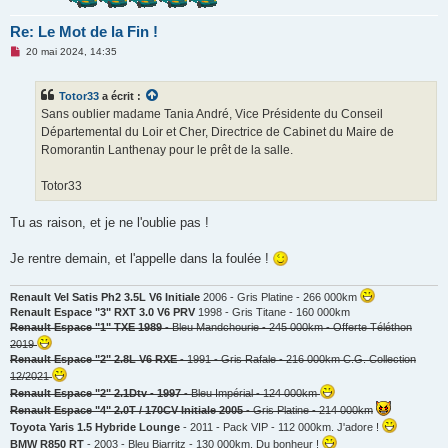
Re: Le Mot de la Fin !
M
20 mai 2024, 14:35
e
s
s
Totor33
a écrit :
a
g
Sans oublier madame Tania André, Vice Présidente du Conseil
e
Départemental du Loir et Cher, Directrice de Cabinet du Maire de
n
o
Romorantin Lanthenay pour le prêt de la salle.
n
l
u
Totor33
Tu as raison, et je ne l'oublie pas !
Je rentre demain, et l'appelle dans la foulée !
Renault Vel Satis Ph2 3.5L V6 Initiale
2006 - Gris Platine - 266 000km
Renault Espace "3" RXT 3.0 V6 PRV
1998 - Gris Titane - 160 000km
Renault Espace "1" TXE 1989
- Bleu Mandchourie - 245 000km - Offerte Téléthon
2019
Renault Espace "2" 2.8L V6 RXE
- 1991 - Gris Rafale - 216 000km C.G. Collection
12/2021
Renault Espace "2" 2.1Dtv - 1997
- Bleu Impérial - 124 000km
Renault Espace "4" 2.0T / 170CV Initiale 2005
- Gris Platine - 214 000km
Toyota Yaris 1.5 Hybride Lounge
- 2011 - Pack VIP - 112 000km. J'adore !
BMW R850 RT
- 2003 - Bleu Biarritz - 130 000km. Du bonheur !