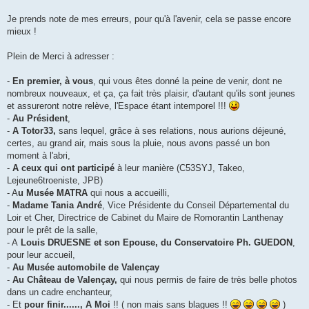
Je prends note de mes erreurs, pour qu'à l'avenir, cela se passe encore
mieux !
Plein de Merci à adresser :
-
En premier, à vous
, qui vous êtes donné la peine de venir, dont ne
nombreux nouveaux, et ça, ça fait très plaisir, d'autant qu'ils sont jeunes
et assureront notre relève, l'Espace étant intemporel !!!
-
Au Président
,
-
A Totor33,
sans lequel, grâce à ses relations, nous aurions déjeuné,
certes, au grand air, mais sous la pluie, nous avons passé un bon
moment à l'abri,
-
A ceux qui ont participé
à leur manière (C53SYJ, Takeo,
Lejeune6troeniste, JPB)
- A
u Musée MATRA
qui nous a accueilli,
-
Madame Tania André
, Vice Présidente du Conseil Départemental du
Loir et Cher, Directrice de Cabinet du Maire de Romorantin Lanthenay
pour le prêt de la salle,
- A
Louis DRUESNE et son Epouse, du Conservatoire Ph. GUEDON
,
pour leur accueil,
-
Au Musée automobile de Valençay
-
Au Château de Valençay,
qui nous permis de faire de très belle photos
dans un cadre enchanteur,
- Et
pour finir......, A Moi
!! ( non mais sans blagues !!
)