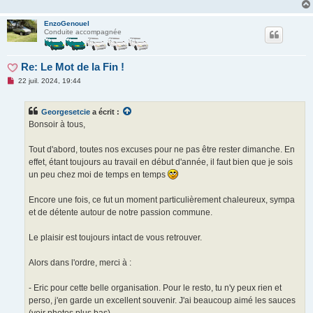
EnzoGenouel
Conduite accompagnée
Re: Le Mot de la Fin !
M
22 juil. 2024, 19:44
e
s
s
Georgesetcie
a écrit :
a
g
Bonsoir à tous,
e
n
o
Tout d'abord, toutes nos excuses pour ne pas être rester dimanche. En
n
effet, étant toujours au travail en début d'année, il faut bien que je sois
l
u
un peu chez moi de temps en temps
Encore une fois, ce fut un moment particulièrement chaleureux, sympa
et de détente autour de notre passion commune.
Le plaisir est toujours intact de vous retrouver.
Alors dans l'ordre, merci à :
- Eric pour cette belle organisation. Pour le resto, tu n'y peux rien et
perso, j'en garde un excellent souvenir. J'ai beaucoup aimé les sauces
(voir photos plus bas).