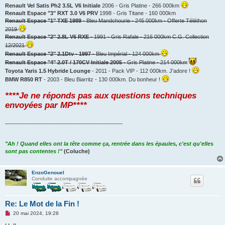
Renault Vel Satis Ph2 3.5L V6 Initiale
2006 - Gris Platine - 266 000km
Renault Espace "3" RXT 3.0 V6 PRV
1998 - Gris Titane - 160 000km
Renault Espace "1" TXE 1989
- Bleu Mandchourie - 245 000km - Offerte Téléthon
2019
Renault Espace "2" 2.8L V6 RXE
- 1991 - Gris Rafale - 216 000km C.G. Collection
12/2021
Renault Espace "2" 2.1Dtv - 1997
- Bleu Impérial - 124 000km
Renault Espace "4" 2.0T / 170CV Initiale 2005
- Gris Platine - 214 000km
Toyota Yaris 1.5 Hybride Lounge
- 2011 - Pack VIP - 112 000km. J'adore !
BMW R850 RT
- 2003 - Bleu Biarritz - 130 000km. Du bonheur !
****Je ne réponds pas aux questions techniques
envoyées par MP****
_______________________________________
"Ah ! Quand elles ont la tête comme ça, rentrée dans les épaules, c'est qu'elles
sont pas contentes !"
(Coluche)
EnzoGenouel
Conduite accompagnée
Re: Le Mot de la Fin !
M
20 mai 2024, 19:28
e
s