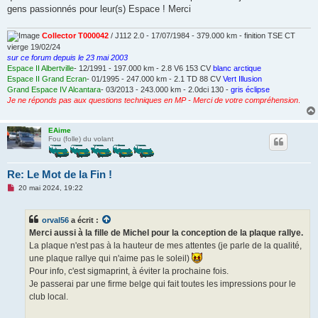
gens passionnés pour leur(s) Espace ! Merci
Collector T000042
/ J112 2.0 - 17/07/1984 - 379.000 km - finition TSE CT
vierge 19/02/24
sur ce forum depuis le 23 mai 2003
Espace II Albertville
- 12/1991 - 197.000 km - 2.8 V6 153 CV
blanc arctique
Espace II Grand Ecran
- 01/1995 - 247.000 km - 2.1 TD 88 CV
Vert Illusion
Grand Espace IV Alcantara
- 03/2013 - 243.000 km - 2.0dci 130 -
gris éclipse
Je ne réponds pas aux questions techniques en MP - Merci de votre compréhension
.
EAime
Fou (folle) du volant
Re: Le Mot de la Fin !
M
20 mai 2024, 19:22
e
s
s
orval56
a écrit :
a
g
Merci aussi à la fille de Michel pour la conception de la plaque rallye.
e
La plaque n'est pas à la hauteur de mes attentes (je parle de la qualité,
n
o
une plaque rallye qui n'aime pas le soleil)
n
Pour info, c'est sigmaprint, à éviter la prochaine fois.
l
u
Je passerai par une firme belge qui fait toutes les impressions pour le
club local.