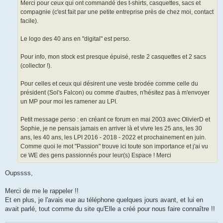
Merci pour ceux qui ont commandé des t-shirts, casquettes, sacs et
compagnie (c'est fait par une petite entreprise près de chez moi, contact
facile).
Le logo des 40 ans en "digital" est perso.
Pour info, mon stock est presque épuisé, reste 2 casquettes et 2 sacs
(collector !).
Pour celles et ceux qui désirent une veste brodée comme celle du
président (Sol's Falcon) ou comme d'autres, n'hésitez pas à m'envoyer
un MP pour moi les ramener au LPI.
Petit message perso : en créant ce forum en mai 2003 avec OlivierD et
Sophie, je ne pensais jamais en arriver là et vivre les 25 ans, les 30
ans, les 40 ans, les LPI 2016 - 2018 - 2022 et prochainement en juin.
Comme quoi le mot "Passion" trouve ici toute son importance et j'ai vu
ce WE des gens passionnés pour leur(s) Espace ! Merci
Oupssss,
Merci de me le rappeler !!
Et en plus, je l'avais eue au téléphone quelques jours avant, et lui en
avait parlé, tout comme du site qu'Elle a créé pour nous faire connaître !!