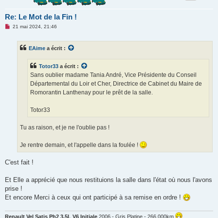
Re: Le Mot de la Fin !
M
21 mai 2024, 21:46
e
s
s
EAime
a écrit :
a
g
e
Totor33
a écrit :
n
o
Sans oublier madame Tania André, Vice Présidente du Conseil
n
Départemental du Loir et Cher, Directrice de Cabinet du Maire de
l
u
Romorantin Lanthenay pour le prêt de la salle.
Totor33
Tu as raison, et je ne l'oublie pas !
Je rentre demain, et l'appelle dans la foulée !
C'est fait !
Et Elle a apprécié que nous restituions la salle dans l'état où nous l'avons
prise !
Et encore Merci à ceux qui ont participé à sa remise en ordre !
Renault Vel Satis Ph2 3.5L V6 Initiale
2006 - Gris Platine - 266 000km