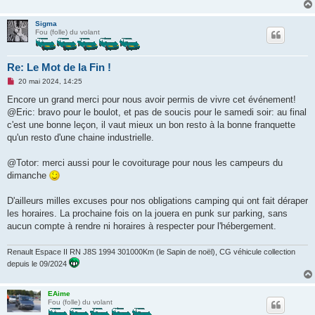
Sigma
Fou (folle) du volant
Re: Le Mot de la Fin !
M
20 mai 2024, 14:25
e
s
Encore un grand merci pour nous avoir permis de vivre cet événement!
s
@Eric: bravo pour le boulot, et pas de soucis pour le samedi soir: au final
a
g
c'est une bonne leçon, il vaut mieux un bon resto à la bonne franquette
e
qu'un resto d'une chaine industrielle.
n
o
n
@Totor: merci aussi pour le covoiturage pour nous les campeurs du
l
u
dimanche
D'ailleurs milles excuses pour nos obligations camping qui ont fait déraper
les horaires. La prochaine fois on la jouera en punk sur parking, sans
aucun compte à rendre ni horaires à respecter pour l'hébergement.
Renault Espace II RN J8S 1994 301000Km (le Sapin de noël), CG véhicule collection
depuis le 09/2024
EAime
Fou (folle) du volant