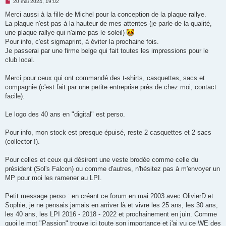
M
20 mai 2024, 19:02
e
s
Merci aussi à la fille de Michel pour la conception de la plaque rallye.
s
La plaque n'est pas à la hauteur de mes attentes (je parle de la qualité,
a
g
une plaque rallye qui n'aime pas le soleil)
e
Pour info, c'est sigmaprint, à éviter la prochaine fois.
n
o
Je passerai par une firme belge qui fait toutes les impressions pour le
n
club local.
l
u
Merci pour ceux qui ont commandé des t-shirts, casquettes, sacs et
compagnie (c'est fait par une petite entreprise près de chez moi, contact
facile).
Le logo des 40 ans en "digital" est perso.
Pour info, mon stock est presque épuisé, reste 2 casquettes et 2 sacs
(collector !).
Pour celles et ceux qui désirent une veste brodée comme celle du
président (Sol's Falcon) ou comme d'autres, n'hésitez pas à m'envoyer un
MP pour moi les ramener au LPI.
Petit message perso : en créant ce forum en mai 2003 avec OlivierD et
Sophie, je ne pensais jamais en arriver là et vivre les 25 ans, les 30 ans,
les 40 ans, les LPI 2016 - 2018 - 2022 et prochainement en juin. Comme
quoi le mot "Passion" trouve ici toute son importance et j'ai vu ce WE des