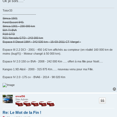
Ok je sors....."
Totor33
--------------------------------
Simca 1501
Ford Escort 940.
Simca 1301 - 230 000 km
504 TI BVA
R18 GTD
R21 Nevada GTD - 243 000 km
Espace II Diesel 1994 - 342 530 km - 15-03-2011 CT Vierge! -
Espace III 2.2 DCI - 2001 - 450 142 km affichés au compteur (en réalité 160 000 km de
moins (bug!!!)) - Moteur changé à 50 000 km).
Espace IV 2.0 150 cv BVA - 2008 - 242 000 Km ..... offert à ma fille pour Noël.....
Kangoo 1.9D Alizé - 2000 - 315 875 Km...... nouveau venu pour ma Fille.
Espace IV 2.0 -175 cv - BVA6 - 2014 - 98 020 Km
orval56
Site Admin
Re: Le Mot de la Fin !