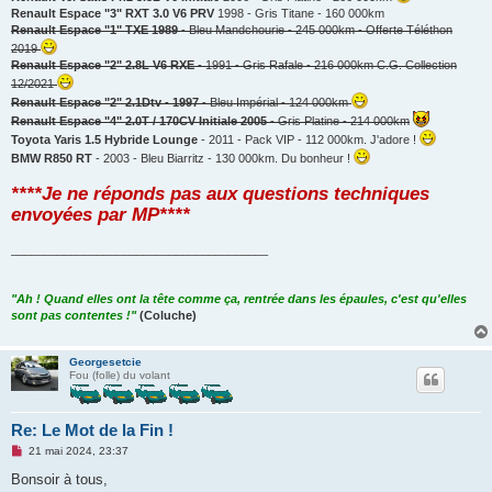
Renault Espace "3" RXT 3.0 V6 PRV
1998 - Gris Titane - 160 000km
Renault Espace "1" TXE 1989
- Bleu Mandchourie - 245 000km - Offerte Téléthon
2019
Renault Espace "2" 2.8L V6 RXE
- 1991 - Gris Rafale - 216 000km C.G. Collection
12/2021
Renault Espace "2" 2.1Dtv - 1997
- Bleu Impérial - 124 000km
Renault Espace "4" 2.0T / 170CV Initiale 2005
- Gris Platine - 214 000km
Toyota Yaris 1.5 Hybride Lounge
- 2011 - Pack VIP - 112 000km. J'adore !
BMW R850 RT
- 2003 - Bleu Biarritz - 130 000km. Du bonheur !
****Je ne réponds pas aux questions techniques
envoyées par MP****
_______________________________________
"Ah ! Quand elles ont la tête comme ça, rentrée dans les épaules, c'est qu'elles
sont pas contentes !"
(Coluche)
Georgesetcie
Fou (folle) du volant
Re: Le Mot de la Fin !
M
21 mai 2024, 23:37
e
s
Bonsoir à tous,
s