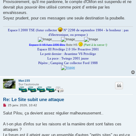
g
Provisoirement, qu'il me pardonne, le compte d'Olifon est suspendu et ne
e
devrait plus pouvoir être utilisé comme point d' entrée par les
n
o
envahisseurs.
n
Soyez prudent, pour ces messages une seule destination la poubelle.
l
u
Espace I 2000 TSE (futur collector
N° 2298 de septembre 1984 - le bonheur : pas
d'électronique, ou presque )
_____
_____
Espace II V6 Auto 1996 Bleu
Boite HS
(Parti à la casse !)
Espace III Privilège 2.0 16v Proactive 2001
Le petit dernier : Avantime V6 Privilège
La puce : Twingo 2001 jaune
Pépère ; Camping Car collector Ford 1988
Mat-155
Sur l'autoroute
Re: Le Site subit une attaque
M
25 janv. 2026, 10:42
e
s
Salut Pilou, ça devient assez régulier malheureusement..
s
a
g
A t-on plus d'infos sur les raisons et la manière dont sont faites ces
e
attaques ?
n
o
Le forum est il atteint avec un ensemble d'autres "petits sites" ou est-ce