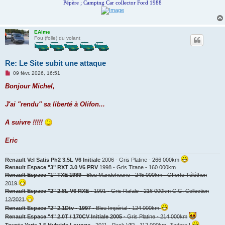
Pépère ; Camping Car collector Ford 1988
EAime
Fou (folle) du volant
Re: Le Site subit une attaque
M
09 févr. 2026, 16:51
e
s
Bonjour Michel,
s
a
g
J'ai "rendu" sa liberté à Olifon...
e
n
o
A suivre !!!!!
n
l
u
Eric
Renault Vel Satis Ph2 3.5L V6 Initiale
2006 - Gris Platine - 266 000km
Renault Espace "3" RXT 3.0 V6 PRV
1998 - Gris Titane - 160 000km
Renault Espace "1" TXE 1989
- Bleu Mandchourie - 245 000km - Offerte Téléthon
2019
Renault Espace "2" 2.8L V6 RXE
- 1991 - Gris Rafale - 216 000km C.G. Collection
12/2021
Renault Espace "2" 2.1Dtv - 1997
- Bleu Impérial - 124 000km
Renault Espace "4" 2.0T / 170CV Initiale 2005
- Gris Platine - 214 000km