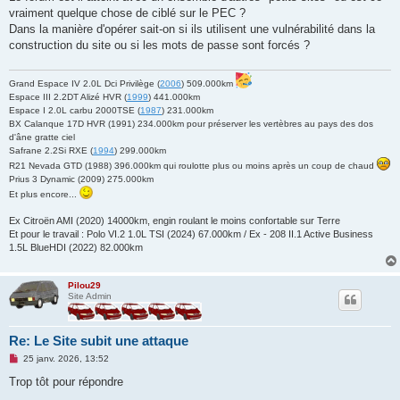
n
vraiment quelque chose de ciblé sur le PEC ?
l
u
Dans la manière d'opérer sait-on si ils utilisent une vulnérabilité dans la
construction du site ou si les mots de passe sont forcés ?
Grand Espace IV 2.0L Dci Privilège (
2006
) 509.000km
Espace III 2.2DT Alizé HVR (
1999
) 441.000km
Espace I 2.0L carbu 2000TSE (
1987
) 231.000km
BX Calanque 17D HVR (1991) 234.000km pour préserver les vertèbres au pays des dos
d'âne gratte ciel
Safrane 2.2Si RXE (
1994
) 299.000km
R21 Nevada GTD (1988) 396.000km qui roulotte plus ou moins après un coup de chaud
Prius 3 Dynamic (2009) 275.000km
Et plus encore...
Ex Citroën AMI (2020) 14000km, engin roulant le moins confortable sur Terre
Et pour le travail : Polo VI.2 1.0L TSI (2024) 67.000km / Ex - 208 II.1 Active Business
1.5L BlueHDI (2022) 82.000km
Pilou29
Site Admin
Re: Le Site subit une attaque
M
25 janv. 2026, 13:52
e
s
Trop tôt pour répondre
s