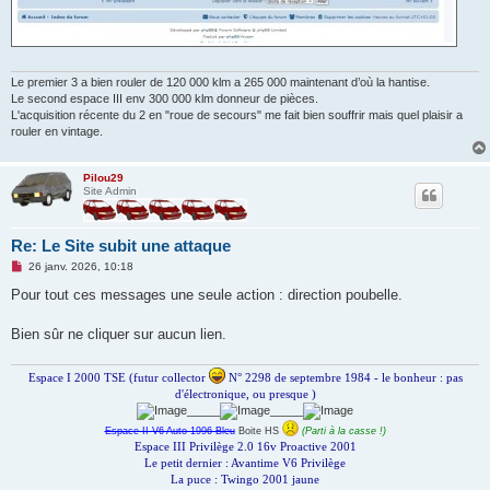
Le premier 3 a bien rouler de 120 000 klm a 265 000 maintenant d’où la hantise.
Le second espace III env 300 000 klm donneur de pièces.
L'acquisition récente du 2 en "roue de secours" me fait bien souffrir mais quel plaisir a
rouler en vintage.
Pilou29
Site Admin
Re: Le Site subit une attaque
M
26 janv. 2026, 10:18
e
s
Pour tout ces messages une seule action : direction poubelle.
s
a
g
Bien sûr ne cliquer sur aucun lien.
e
n
o
Espace I 2000 TSE (futur collector
N° 2298 de septembre 1984 - le bonheur : pas
n
d'électronique, ou presque )
l
_____
_____
u
Espace II V6 Auto 1996 Bleu
Boite HS
(Parti à la casse !)
Espace III Privilège 2.0 16v Proactive 2001
Le petit dernier : Avantime V6 Privilège
La puce : Twingo 2001 jaune