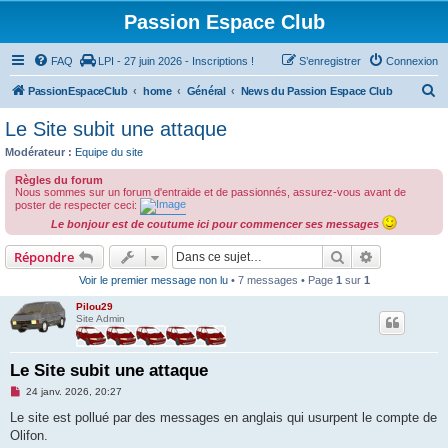
Passion Espace Club
FAQ
LPI - 27 juin 2026 - Inscriptions !
S’enregistrer
Connexion
R
PassionEspaceClub
home
Général
News du Passion Espace Club
e
Le Site subit une attaque
c
Modérateur :
Equipe du site
h
Règles du forum
e
Nous sommes sur un forum d'entraide et de passionnés, assurez-vous avant de
poster de respecter ceci:
r
Le bonjour est de coutume ici pour commencer ses messages
c
Rechercher
Recherche 
Répondre
h
Voir le premier message non lu
• 7 messages • Page
1
sur
1
e
r
Pilou29
Site Admin
Le Site subit une attaque
M
24 janv. 2026, 20:27
e
s
Le site est pollué par des messages en anglais qui usurpent le compte de
s
Olifon.
a