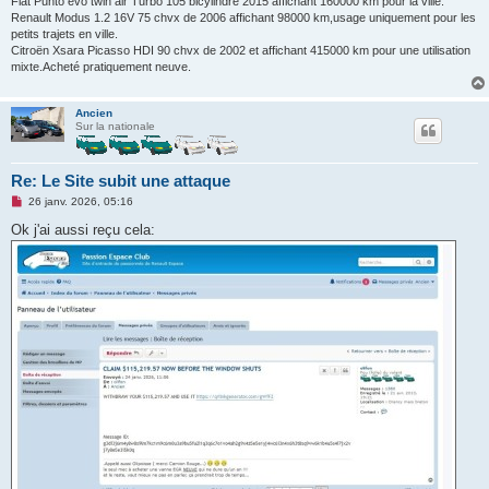
Fiat Punto evo twin air Turbo 105 bicylindre 2015 affichant 160000 km pour la ville.
Renault Modus 1.2 16V 75 chvx de 2006 affichant 98000 km,usage uniquement pour les
petits trajets en ville.
Citroën Xsara Picasso HDI 90 chvx de 2002 et affichant 415000 km pour une utilisation
mixte.Acheté pratiquement neuve.
Ancien
Sur la nationale
Re: Le Site subit une attaque
M
26 janv. 2026, 05:16
e
s
Ok j'ai aussi reçu cela:
s
a
g
e
n
o
n
l
u