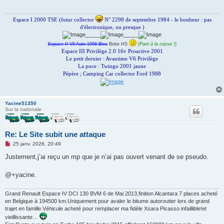
a
g
e
n
Espace I 2000 TSE (futur collector
N° 2298 de septembre 1984 - le bonheur : pas
o
d'électronique, ou presque )
n
_____
_____
l
u
Espace II V6 Auto 1996 Bleu
Boite HS
(Parti à la casse !)
Espace III Privilège 2.0 16v Proactive 2001
Le petit dernier : Avantime V6 Privilège
La puce : Twingo 2001 jaune
Pépère ; Camping Car collector Ford 1988
Yacine51350
Sur la nationale
Re: Le Site subit une attaque
M
25 janv. 2026, 20:49
e
s
Justement,j’ai reçu un mp que je n’ai pas ouvert venant de se pseudo.
s
a
g
@+yacine.
e
n
o
Grand Renault Espace IV DCI 130 BVM 6 de Mai 2013,finition Alcantara 7 places acheté
n
en Belgique à 194500 km.Uniquement pour avaler le bitume autoroutier lors de grand
l
trajet en famille.Véhicule acheté pour remplacer ma fidèle Xsara Picasso infaillible!et
u
vieillissante…