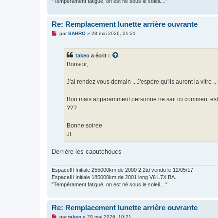
"Tempérament fatigué, on est né sous le soleil...."
Re: Remplacement lunette arrière ouvrante
M
par
SAHRO
»
28 mai 2026, 21:21
e
s
s
takeo
a écrit :
a
g
Bonsoir,
e
n
o
J'ai rendez vous demain .. J'espère qu'ils auront la vitre .
n
l
u
Bon mais apparamment personne ne sait ici comment est conn
???
Bonne soirée
JL
Derrière les caoutchoucs
EspaceIII Initiale 255000km de 2000 2.2td vendu le 12/05/17
EspaceIII Initiale 185000km de 2001 long V6 L7X BA.
"Tempérament fatigué, on est né sous le soleil...."
Re: Remplacement lunette arrière ouvrante
M
par
takeo
»
29 mai 2026, 10:21