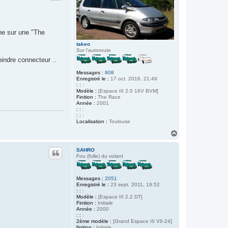
ine sur une "The
takeo
Sur l'autoroute
oindre connecteur ..
Messages :
808
Enregistré le :
17 oct. 2016, 21:49
: :
:
Modèle :
[Espace III 2.0 16V BVM]
Finition :
The Race
Année :
2001
: :
:
: :
:
Localisation :
Toulouse
H
a
u
SAHRO
t
Fou (folle) du volant
Messages :
2051
Enregistré le :
23 sept. 2011, 19:52
: :
:
Modèle :
[Espace III 2.2 DT]
Finition :
Initiale
Année :
2000
: :
:
2ème modèle :
[Grand Espace III V6-24]
finition :
Initiale