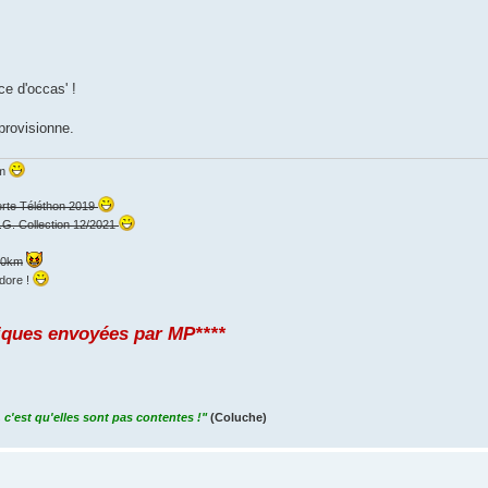
ce d'occas' !
provisionne.
km
erte Téléthon 2019
.G. Collection 12/2021
000km
dore !
iques envoyées par MP****
 c'est qu'elles sont pas contentes !"
(Coluche)