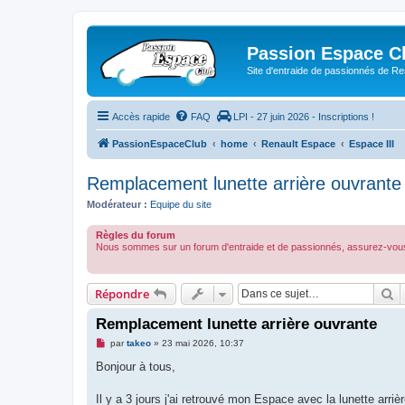
Passion Espace C
Site d'entraide de passionnés de R
Accès rapide
FAQ
LPI - 27 juin 2026 - Inscriptions !
PassionEspaceClub
home
Renault Espace
Espace III
Remplacement lunette arrière ouvrante
Modérateur :
Equipe du site
Règles du forum
Nous sommes sur un forum d'entraide et de passionnés, assurez-vous
R
Répondre
Remplacement lunette arrière ouvrante
M
par
takeo
»
23 mai 2026, 10:37
e
s
Bonjour à tous,
s
a
g
Il y a 3 jours j'ai retrouvé mon Espace avec la lunette arri