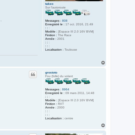
takeo
Sur l'autoroute
..
Messages :
808
Enregistré le :
17 oct. 2016, 21:49
: :
:
Modèle :
[Espace III 2.0 16V BVM]
Finition :
The Race
Année :
2001
: :
:
: :
:
Localisation :
Toulouse
H
a
u
grostoto
t
Fou (folle) du volant
Messages :
8964
Enregistré le :
09 mars 2011, 14:48
: :
:
Modèle :
[Espace III 2.0 16V BVM]
Finition :
RXT
Année :
2000
: :
:
: :
:
Localisation :
centre
H
a
u