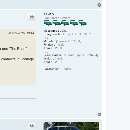
H
a
u
SAHRO
t
Fou (folle) du volant
Messages :
2051
28 mai 2026, 19:44
Enregistré le :
23 sept. 2011, 19:52
: :
:
Modèle :
[Espace III 2.2 DT]
Finition :
Initiale
Année :
2000
ur une "The Race" ..
: :
:
2ème modèle :
[Grand Espace III V6-24]
finition :
Initiale
 connecteur .. collage
Année :
2001
: :
:
Localisation :
Toulon
H
a
u
t