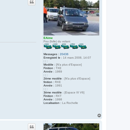
t
EAime
Fou (folle) du volant
Messages :
20436
Enregistré le :
14 mars 2008, 14:07
: :
:
Modèle :
[N'a plus d'Espace]
Finition :
TXE
Année :
1989
: :
:
2ème modèle :
[N'a plus d'Espace]
finition :
RXE
Année :
1991
: :
:
3ème modèle :
[Espace III V6]
Finition :
RXT
Année :
1998
Localisation :
La Rochelle
H
a
u
t