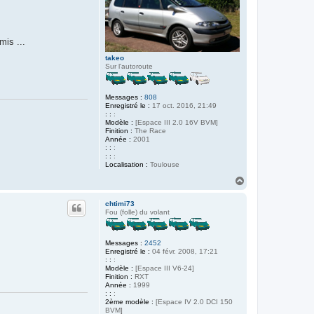
mis ...
takeo
Sur l'autoroute
Messages :
808
Enregistré le :
17 oct. 2016, 21:49
: :
:
Modèle :
[Espace III 2.0 16V BVM]
Finition :
The Race
Année :
2001
: :
:
: :
:
Localisation :
Toulouse
H
a
u
chtimi73
t
Fou (folle) du volant
Messages :
2452
Enregistré le :
04 févr. 2008, 17:21
: :
:
Modèle :
[Espace III V6-24]
Finition :
RXT
Année :
1999
: :
:
2ème modèle :
[Espace IV 2.0 DCI 150
BVM]