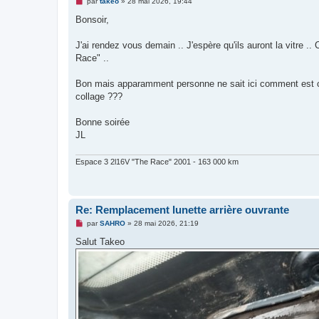
M
par
takeo
»
28 mai 2026, 19:44
e
s
Bonsoir,
s
a
g
J'ai rendez vous demain .. J'espère qu'ils auront la vitre ..
e
Race" ..
n
o
n
Bon mais apparamment personne ne sait ici comment est conne
l
u
collage ???
Bonne soirée
JL
Espace 3 2l16V "The Race" 2001 - 163 000 km
Re: Remplacement lunette arrière ouvrante
M
par
SAHRO
»
28 mai 2026, 21:19
e
s
Salut Takeo
s
a
g
e
n
o
n
l
u