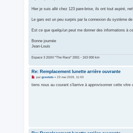
e
n
o
Hier je suis allé chez 123 pare-brise, ils ont tout aspiré, ne
n
l
u
Le gars est un peu surpris par la connexion du système de dé
Est ce que quelqu'un peut me donner des informations à ce
Bonne journée
Jean-Louis
Espace 3 2l16V "The Race" 2001 - 163 000 km
Re: Remplacement lunette arrière ouvrante
M
par
grostoto
»
23 mai 2026, 11:03
e
s
tiens nous au courant s'ilarrive à approvisonner cette vitre
s
a
g
e
n
o
n
l
u