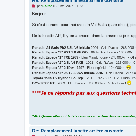
Re: Remplacement lunette arrière ouvrante
M
par
EAime
»
23 mai 2026, 11:23
e
s
Bonjour,
s
a
g
Si c'est comme pour moi avec la Vel Satis (pare choc), pie
e
n
o
De la lunette AR, Il y en a encore dans la casse où je m'ap
n
l
u
Renault Vel Satis Ph2 3.5L V6 Initiale
2006 - Gris Platine - 266 000
Renault Espace "3" RXT 3.0 V6 PRV
1998 - Gris Titane - 160 000km
Renault Espace "1" TXE 1989
- Bleu Mandchourie - 245 000km - Off
Renault Espace "2" 2.8L V6 RXE
- 1991 - Gris Rafale - 216 000km C
Renault Espace "2" 2.1Dtv - 1997
- Bleu Impérial - 124 000km
Renault Espace "4" 2.0T / 170CV Initiale 2005
- Gris Platine - 214 
Toyota Yaris 1.5 Hybride Lounge
- 2011 - Pack VIP - 112 000km. J'a
BMW R850 RT
- 2003 - Bleu Biarritz - 130 000km. Du bonheur !
****Je ne réponds pas aux questions techn
_______________________________________
"Ah ! Quand elles ont la tête comme ça, rentrée dans les épaules,
Re: Remplacement lunette arrière ouvrante