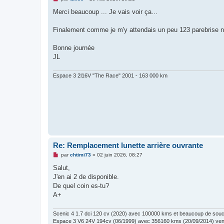
e
s
Merci beaucoup ... Je vais voir ça...
s
a
g
Finalement comme je m'y attendais un peu 123 parebrise n'a
e
n
o
Bonne journée
n
JL
l
u
Espace 3 2l16V "The Race" 2001 - 163 000 km
Re: Remplacement lunette arrière ouvrante
M
par
chtimi73
»
02 juin 2026, 08:27
e
s
Salut,
s
J'en ai 2 de disponible.
a
g
De quel coin es-tu?
e
A+
n
o
n
Scenic 4 1.7 dci 120 cv (2020) avec 100000 kms et beaucoup de souc
l
u
Espace 3 V6 24V 194cv (06/1999) avec 356160 kms (20/09/2014) vend