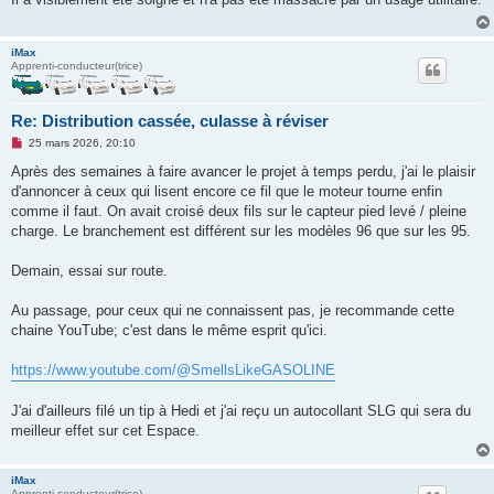
a
g
e
n
iMax
o
Apprenti-conducteur(trice)
n
l
u
Re: Distribution cassée, culasse à réviser
M
25 mars 2026, 20:10
e
s
Après des semaines à faire avancer le projet à temps perdu, j'ai le plaisir
s
d'annoncer à ceux qui lisent encore ce fil que le moteur tourne enfin
a
g
comme il faut. On avait croisé deux fils sur le capteur pied levé / pleine
e
charge. Le branchement est différent sur les modèles 96 que sur les 95.
n
o
n
Demain, essai sur route.
l
u
Au passage, pour ceux qui ne connaissent pas, je recommande cette
chaine YouTube; c'est dans le même esprit qu'ici.
https://www.youtube.com/@SmellsLikeGASOLINE
J'ai d'ailleurs filé un tip à Hedi et j'ai reçu un autocollant SLG qui sera du
meilleur effet sur cet Espace.
iMax
Apprenti-conducteur(trice)