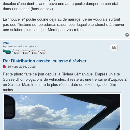
décalée d'une dent. J'ai retrouvé une autre poulie damper en bon état
dans une casse (hors de prix).
La "nouvelle" poulie couine déjà au démarrage. Je ne voudrais surtout
pas que l'histoire se reproduise, raison pour laquelle je cherche à trouver
une solution plus basique. Merci pour vos retours.
iMax
Apprenti-conducteur(trice)
Re: Distribution cassée, culasse à réviser
M
29 mars 2026, 20:29
e
s
Petite photo faite ce jour depuis la Riviera Lémanique. D'après un site
s
Suisse d'homologations de véhicules, il resterait une trentaine d'Espace 2
a
g
en Suisse. Mais le chiffre le plus récent date de 2022... ça doit être
e
moins.
n
o
n
l
u