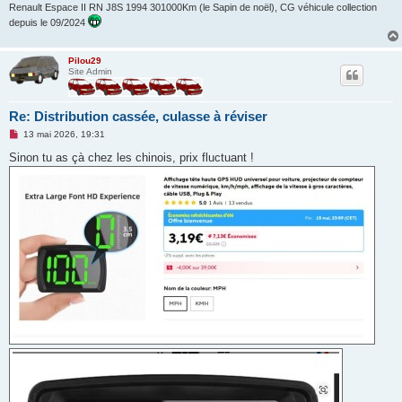
Renault Espace II RN J8S 1994 301000Km (le Sapin de noël), CG véhicule collection
depuis le 09/2024
Pilou29
Site Admin
Re: Distribution cassée, culasse à réviser
M
13 mai 2026, 19:31
e
s
Sinon tu as çà chez les chinois, prix fluctuant !
s
a
g
e
n
o
n
l
u