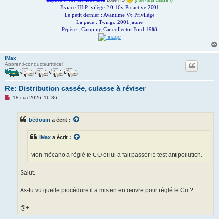
Espace II V6 Auto 1996 Bleu
Boite HS
(Parti à la casse !)
Espace III Privilège 2.0 16v Proactive 2001
Le petit dernier : Avantime V6 Privilège
La puce : Twingo 2001 jaune
Pépère ; Camping Car collector Ford 1988
iMax
Apprenti-conducteur(trice)
Re: Distribution cassée, culasse à réviser
M
18 mai 2026, 16:36
e
s
s
bédouin
a écrit :
a
g
e
iMax
a écrit :
n
o
n
Mon mécano a réglé le CO et lui a fait passer le test antipollution.
l
u
Salut,
As-tu vu quelle procédure il a mis en en œuvre pour réglé le Co ?
@+