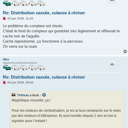
Re: Distribution cassée, culasse à réviser
M
03 juin 2026, 11:20
e
s
Le problème du compteur est résolu.
s
C'était le fond du compteur qui gondolait très légèrement et effleurait le
a
g
cache noir de l'aiguille.
e
Cache repositionné, ça fonctionne à la perceuse.
n
o
On verra sur la route.
n
l
u
iMax
Apprenti-conducteur(trice)
Re: Distribution cassée, culasse à réviser
M
04 juin 2026, 09:40
e
s
s
Th0mas
a écrit :
a
g
Magnifique nouvelle, ça !
e
n
o
Pour les moteurs de centralisation, je les ai tous remplacés sur le mien
n
par des moteurs d’AliExpress. Ils sont montés depuis 2 ans et rien à
l
u
signaler pour l’instant !