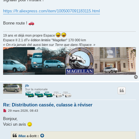
n
l
u
https://fr.aliexpress.com/item/1005007091183115.html
Bonne route !
19 ans et déjà mon propre Espace
Espace II 2.1 dTv édition limitée "Magellan" 170 000 km
« On n’a jamais été aussi bien sur Terre que dans l’Espace. »
jlb
Sur la nationale
Re: Distribution cassée, culasse à réviser
M
29 mars 2026, 08:43
e
s
Bonjour,
s
Voici un avis
a
g
e
iMax
a écrit :
n