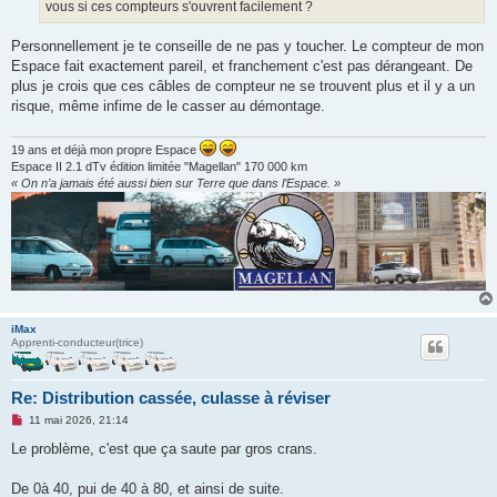
vous si ces compteurs s'ouvrent facilement ?
Personnellement je te conseille de ne pas y toucher. Le compteur de mon
Espace fait exactement pareil, et franchement c'est pas dérangeant. De
plus je crois que ces câbles de compteur ne se trouvent plus et il y a un
risque, même infime de le casser au démontage.
19 ans et déjà mon propre Espace
Espace II 2.1 dTv édition limitée "Magellan" 170 000 km
« On n’a jamais été aussi bien sur Terre que dans l’Espace. »
iMax
Apprenti-conducteur(trice)
Re: Distribution cassée, culasse à réviser
M
11 mai 2026, 21:14
e
s
Le problème, c'est que ça saute par gros crans.
s
a
g
De 0à 40, pui de 40 à 80, et ainsi de suite.