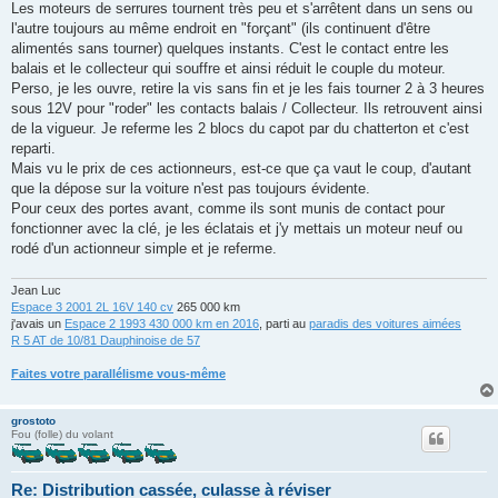
u
Les moteurs de serrures tournent très peu et s'arrêtent dans un sens ou
l'autre toujours au même endroit en "forçant" (ils continuent d'être
alimentés sans tourner) quelques instants. C'est le contact entre les
balais et le collecteur qui souffre et ainsi réduit le couple du moteur.
Perso, je les ouvre, retire la vis sans fin et je les fais tourner 2 à 3 heures
sous 12V pour "roder" les contacts balais / Collecteur. Ils retrouvent ainsi
de la vigueur. Je referme les 2 blocs du capot par du chatterton et c'est
reparti.
Mais vu le prix de ces actionneurs, est-ce que ça vaut le coup, d'autant
que la dépose sur la voiture n'est pas toujours évidente.
Pour ceux des portes avant, comme ils sont munis de contact pour
fonctionner avec la clé, je les éclatais et j'y mettais un moteur neuf ou
rodé d'un actionneur simple et je referme.
Jean Luc
Espace 3 2001 2L 16V 140 cv
265 000 km
j'avais un
Espace 2 1993 430 000 km en 2016
, parti au
paradis des voitures aimées
R 5 AT de 10/81 Dauphinoise de 57
Faites votre parallélisme vous-même
grostoto
Fou (folle) du volant
Re: Distribution cassée, culasse à réviser