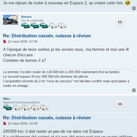
Je me réjouis de rouler à nouveau en Espace 2, au volant cette fois.
Ancien
Sur la nationale
Re: Distribution cassée, culasse à réviser
M
22 mars 2026, 07:30
e
s
A l’époque de leurs sorties je les enviés nous, ma femme et moi une 4l
s
chacun d'occase .
a
g
Combien de bornes il a?
e
n
o
Le premier 3 a bien rouler de 120 000 klm a 265 000 maintenant d’où la hantise.
n
Le second espace III env 300 000 klm donneur de pièces.
l
L'acquisition récente du 2 en "roue de secours" me fait bien souffrir mais quel plaisir a
u
rouler en vintage.
iMax
Apprenti-conducteur(trice)
Re: Distribution cassée, culasse à réviser
M
22 mars 2026, 10:26
e
s
245'000 km; il doit rester un peu de vie dans cet Espace.
s
Il a visiblement été soigné et n'a pas été massacré par un usage utilitaire.