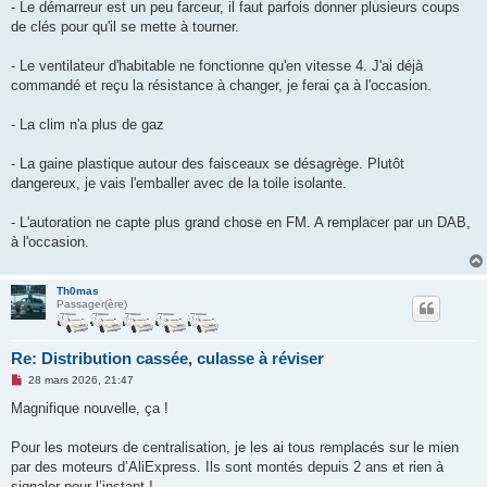
- Le démarreur est un peu farceur, il faut parfois donner plusieurs coups
de clés pour qu'il se mette à tourner.
- Le ventilateur d'habitable ne fonctionne qu'en vitesse 4. J'ai déjà
commandé et reçu la résistance à changer, je ferai ça à l'occasion.
- La clim n'a plus de gaz
- La gaine plastique autour des faisceaux se désagrège. Plutôt
dangereux, je vais l'emballer avec de la toile isolante.
- L'autoration ne capte plus grand chose en FM. A remplacer par un DAB,
à l'occasion.
Th0mas
Passager(ère)
Re: Distribution cassée, culasse à réviser
M
28 mars 2026, 21:47
e
s
Magnifique nouvelle, ça !
s
a
g
Pour les moteurs de centralisation, je les ai tous remplacés sur le mien
e
par des moteurs d’AliExpress. Ils sont montés depuis 2 ans et rien à
n
o
signaler pour l’instant !