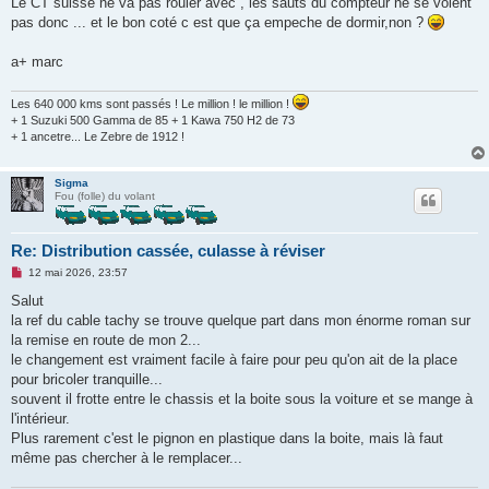
Le CT suisse ne va pas rouler avec , les sauts du compteur ne se voient
s
pas donc ... et le bon coté c est que ça empeche de dormir,non ?
a
g
e
a+ marc
n
o
n
Les 640 000 kms sont passés ! Le million ! le million !
l
u
+ 1 Suzuki 500 Gamma de 85 + 1 Kawa 750 H2 de 73
+ 1 ancetre... Le Zebre de 1912 !
Sigma
Fou (folle) du volant
Re: Distribution cassée, culasse à réviser
M
12 mai 2026, 23:57
e
s
Salut
s
la ref du cable tachy se trouve quelque part dans mon énorme roman sur
a
g
la remise en route de mon 2...
e
le changement est vraiment facile à faire pour peu qu'on ait de la place
n
o
pour bricoler tranquille...
n
souvent il frotte entre le chassis et la boite sous la voiture et se mange à
l
u
l'intérieur.
Plus rarement c'est le pignon en plastique dans la boite, mais là faut
même pas chercher à le remplacer...