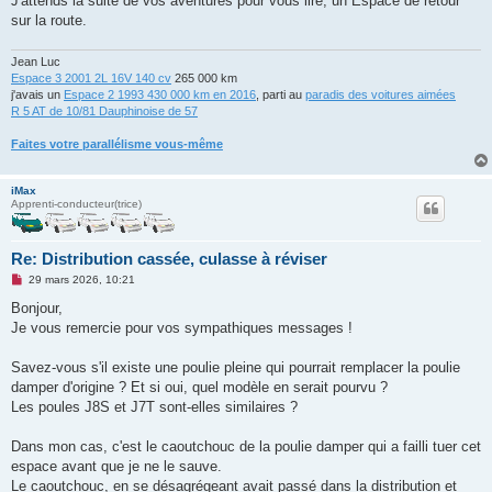
J'attends la suite de vos aventures pour vous lire, un Espace de retour
sur la route.
Jean Luc
Espace 3 2001 2L 16V 140 cv
265 000 km
j'avais un
Espace 2 1993 430 000 km en 2016
, parti au
paradis des voitures aimées
R 5 AT de 10/81 Dauphinoise de 57
Faites votre parallélisme vous-même
iMax
Apprenti-conducteur(trice)
Re: Distribution cassée, culasse à réviser
M
29 mars 2026, 10:21
e
s
Bonjour,
s
Je vous remercie pour vos sympathiques messages !
a
g
e
Savez-vous s'il existe une poulie pleine qui pourrait remplacer la poulie
n
o
damper d'origine ? Et si oui, quel modèle en serait pourvu ?
n
Les poules J8S et J7T sont-elles similaires ?
l
u
Dans mon cas, c'est le caoutchouc de la poulie damper qui a failli tuer cet
espace avant que je ne le sauve.
Le caoutchouc, en se désagrégeant avait passé dans la distribution et