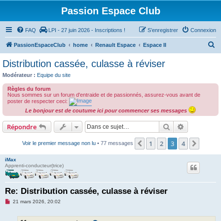
Passion Espace Club
FAQ
LPI - 27 juin 2026 - Inscriptions !
S’enregistrer
Connexion
R
PassionEspaceClub
home
Renault Espace
Espace II
e
Distribution cassée, culasse à réviser
c
Modérateur :
Equipe du site
h
Règles du forum
e
Nous sommes sur un forum d'entraide et de passionnés, assurez-vous avant de
poster de respecter ceci:
r
Le bonjour est de coutume ici pour commencer ses messages
c
Rechercher
Recherche 
Répondre
h
e
1
2
3
4
Précédente
Suivan
Voir le premier message non lu
• 77 messages
r
iMax
Apprenti-conducteur(trice)
Re: Distribution cassée, culasse à réviser
M
21 mars 2026, 20:02
e
s
s