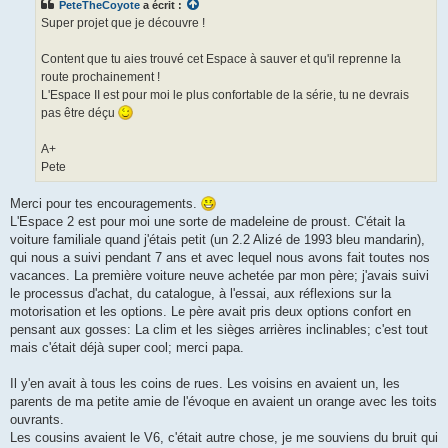
PeteTheCoyote
a écrit :
a
g
Super projet que je découvre !
e
n
o
Content que tu aies trouvé cet Espace à sauver et qu'il reprenne la
n
route prochainement !
l
u
L'Espace II est pour moi le plus confortable de la série, tu ne devrais
pas être déçu
A+
Pete
Merci pour tes encouragements.
L'Espace 2 est pour moi une sorte de madeleine de proust. C'était la
voiture familiale quand j'étais petit (un 2.2 Alizé de 1993 bleu mandarin),
qui nous a suivi pendant 7 ans et avec lequel nous avons fait toutes nos
vacances. La première voiture neuve achetée par mon père; j'avais suivi
le processus d'achat, du catalogue, à l'essai, aux réflexions sur la
motorisation et les options. Le père avait pris deux options confort en
pensant aux gosses: La clim et les sièges arrières inclinables; c'est tout
mais c'était déjà super cool; merci papa.
Il y'en avait à tous les coins de rues. Les voisins en avaient un, les
parents de ma petite amie de l'évoque en avaient un orange avec les toits
ouvrants.
Les cousins avaient le V6, c'était autre chose, je me souviens du bruit qui