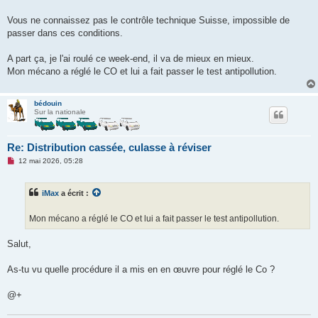
e
n
o
Vous ne connaissez pas le contrôle technique Suisse, impossible de
n
passer dans ces conditions.
l
u
A part ça, je l'ai roulé ce week-end, il va de mieux en mieux.
Mon mécano a réglé le CO et lui a fait passer le test antipollution.
bédouin
Sur la nationale
Re: Distribution cassée, culasse à réviser
M
12 mai 2026, 05:28
e
s
s
iMax
a écrit :
a
g
e
Mon mécano a réglé le CO et lui a fait passer le test antipollution.
n
o
n
Salut,
l
u
As-tu vu quelle procédure il a mis en en œuvre pour réglé le Co ?
@+