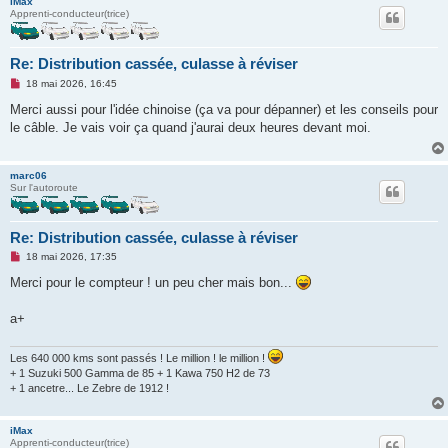
iMax
Apprenti-conducteur(trice)
Re: Distribution cassée, culasse à réviser
M
18 mai 2026, 16:45
e
s
Merci aussi pour l'idée chinoise (ça va pour dépanner) et les conseils pour
s
le câble. Je vais voir ça quand j'aurai deux heures devant moi.
a
g
e
n
marc06
o
Sur l'autoroute
n
l
u
Re: Distribution cassée, culasse à réviser
M
18 mai 2026, 17:35
e
s
Merci pour le compteur ! un peu cher mais bon...
s
a
g
a+
e
n
o
Les 640 000 kms sont passés ! Le million ! le million !
n
+ 1 Suzuki 500 Gamma de 85 + 1 Kawa 750 H2 de 73
l
+ 1 ancetre... Le Zebre de 1912 !
u
iMax
Apprenti-conducteur(trice)