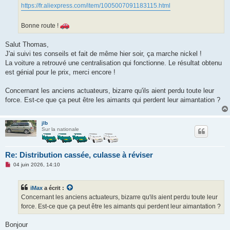
https://fr.aliexpress.com/item/1005007091183115.html
Bonne route !
Salut Thomas,
J'ai suivi tes conseils et fait de même hier soir, ça marche nickel !
La voiture a retrouvé une centralisation qui fonctionne. Le résultat obtenu
est génial pour le prix, merci encore !
Concernant les anciens actuateurs, bizarre qu'ils aient perdu toute leur
force. Est-ce que ça peut être les aimants qui perdent leur aimantation ?
jlb
Sur la nationale
Re: Distribution cassée, culasse à réviser
M
04 juin 2026, 14:10
e
s
s
iMax
a écrit :
a
g
Concernant les anciens actuateurs, bizarre qu'ils aient perdu toute leur
e
force. Est-ce que ça peut être les aimants qui perdent leur aimantation ?
n
o
n
Bonjour
l