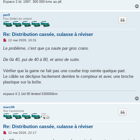
Espace 2 td. 1997. 300 000 kms au pif.
par5
Fou (folle) du volant
Re: Distribution cassée, culasse à réviser
M
12 mai 2026, 10:31
e
s
Le problème, c'est que ça saute par gros crans.
s
a
g
De 0à 40, pui de 40 à 80, et ainsi de suite.
e
n
o
Vérifier que la gaine ne fait pas une courbe trop serrée quelque part.
n
Le câble se déclipse facilement derrière le compteur et avec une broche
l
u
plastique sur la boîte.
espace II 2.1td 95 limited 530000km
marc06
Sur l'autoroute
Re: Distribution cassée, culasse à réviser
M
12 mai 2026, 22:17
e
s