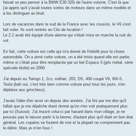
faisait un peu penser à la BMW E30 325i de l'autre voisine. C'est là que
j'ai appris qu'il y'avait toutes sortes de moteurs dans un même modèle et
à les distinguer au bruit.
Lors de vacances dans le sud de la France avec les cousins, le V6 s'est
fait voler. Ils sont rentrés en Clio de location !
Le 2.2 avait été équipé d'une alarme qui s'était mise en marche la nuit du
vol.
En fait, cette voiture est celle qui m'a donné de l'intérêt pour la chose
automobile. On a aimé cette voiture, on a été triste quand elle est partie,
même si c'était pour être remplacée par un bel Espace 3 (gris métal, série
spéciale étoile) en 2000.
J'ai depuis eu Twingo 1, 2cv, méhari, 203, DS, 406 coupé V6, MX-5,
Tesla (bah oui, c'est très bien comme voiture pour tous les jours, n'en
déplaise aux grincheux).
J'avais l'idée d'en avoir un depuis des années. J'ai fini par me dire qu'il
fallait que je me dépêche étant donné qu'on n'en voit pratiquement plus
par ici (Suisse). J'ai trouvé celui-ci par hasard dans mon village, je ne
pouvais pas le laisser partir à la benne; d'autant plus qu'il était en bon état
général. Les copains se foutent de moi et la plupart ne comprennent pas
le délire. Mais je m'en fous !