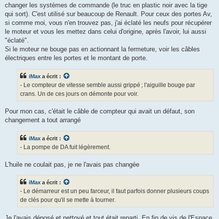
changer les systèmes de commande (le truc en plastic noir avec la tige
qui sort). C'est utilisé sur beaucoup de Renault. Pour ceux des portes Av,
si comme moi, vous n'en trouvez pas, j'ai éclaté les neufs pour récupérer
le moteur et vous les mettez dans celui d'origine, après l'avoir, lui aussi
"éclaté".
Si le moteur ne bouge pas en actionnant la fermeture, voir les câbles
électriques entre les portes et le montant de porte.
iMax
a écrit :
- Le compteur de vitesse semble aussi grippé ; l'aiguille bouge par
crans. Un de ces jours on démonte pour voir.
Pour mon cas, c'était le câble de compteur qui avait un défaut, son
changement a tout arrangé
iMax
a écrit :
- La pompe de DA fuit légèrement.
L'huile ne coulait pas, je ne l'avais pas changée
iMax
a écrit :
- Le démarreur est un peu farceur, il faut parfois donner plusieurs coups
de clés pour qu'il se mette à tourner.
Je l'avais déposé et nettoyé et tout était reparti. En fin de vis de l'Espace