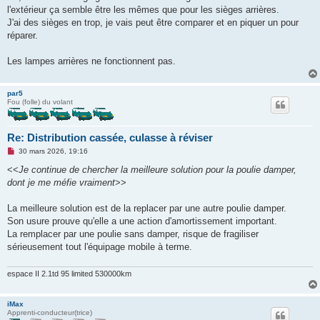
l'extérieur ça semble être les mêmes que pour les sièges arrières.
J'ai des sièges en trop, je vais peut être comparer et en piquer un pour
réparer.
Les lampes arrières ne fonctionnent pas.
par5
Fou (folle) du volant
Re: Distribution cassée, culasse à réviser
M
30 mars 2026, 19:16
e
s
<<
Je continue de chercher la meilleure solution pour la poulie damper,
s
dont je me méfie vraiment
>>
a
g
e
La meilleure solution est de la replacer par une autre poulie damper.
n
o
Son usure prouve qu'elle a une action d'amortissement important.
n
La remplacer par une poulie sans damper, risque de fragiliser
l
u
sérieusement tout l'équipage mobile à terme.
espace II 2.1td 95 limited 530000km
iMax
Apprenti-conducteur(trice)