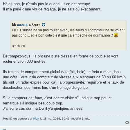
Hélas non, je n'étais pas là quand il s'en est occupé.
Il m'a parlé d'une vis de réglage, je ne sais où exactement.
marc06
a écrit :
Le CT suisse ne va pas rouler avec , les sauts du compteur ne se voient
pas donc ... et le bon coté c est que ça empeche de dormir,non ?
a+ marc
Détrompez-vous, ils ont une piste d'essai en forme de boucle et vont
rouler environ 300 mètres.
Ils testent le comportement global (vite fait, hein), le frein à main dans
une côte, l'erreur du compteur de vitesse aux alentours de 50 ou 60 km/h
(ils ont un radar exprès pour ça), la progressivité, l'équilibre et le taux de
décélération des freins lors d'un freinage d'urgence.
Si le compteur est faux, c'est contre-visite s'il indique trop peu et
remarque s'il indique beaucoup trop.
J'ai eu le cas sur ma DS il y'a quelques années.
Modifié en dernier par
iMax
le 18 mai 2026, 16:46, modifié 1 fois.