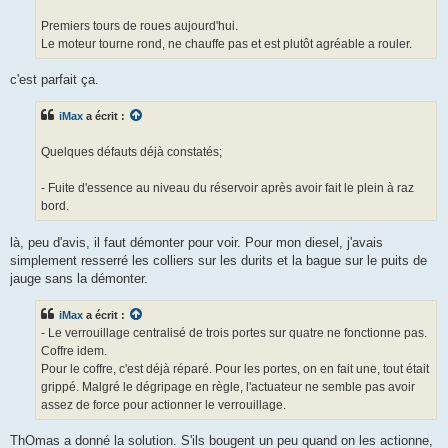
o
n
Premiers tours de roues aujourd'hui.
l
u
Le moteur tourne rond, ne chauffe pas et est plutôt agréable a rouler.
c'est parfait ça.
iMax
a écrit :
Quelques défauts déjà constatés;
- Fuite d'essence au niveau du réservoir après avoir fait le plein à raz
bord.
là, peu d'avis, il faut démonter pour voir. Pour mon diesel, j'avais
simplement resserré les colliers sur les durits et la bague sur le puits de
jauge sans la démonter.
iMax
a écrit :
- Le verrouillage centralisé de trois portes sur quatre ne fonctionne pas.
Coffre idem.
Pour le coffre, c'est déjà réparé. Pour les portes, on en fait une, tout était
grippé. Malgré le dégripage en règle, l'actuateur ne semble pas avoir
assez de force pour actionner le verrouillage.
ThOmas a donné la solution. S'ils bougent un peu quand on les actionne,