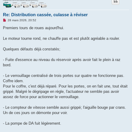
Re: Distribution cassée, culasse à réviser
M
28 mars 2026, 20:52
e
s
Premiers tours de roues aujourd'hui.
s
a
g
Le moteur tourne rond, ne chauffe pas et est plutôt agréable a rouler.
e
n
o
Quelques défauts déjà constatés;
n
l
u
- Fuite d'essence au niveau du réservoir après avoir fait le plein à raz
bord.
- Le verrouillage centralisé de trois portes sur quatre ne fonctionne pas.
Coffre idem.
Pour le coffre, c'est déjà réparé. Pour les portes, on en fait une, tout était
grippé. Malgré le dégripage en règle, l'actuateur ne semble pas avoir
assez de force pour actionner le verrouillage.
- Le compteur de vitesse semble aussi grippé; l'aiguille bouge par crans.
Un de ces jours on démonte pour voir.
- La pompe de DA fuit légèrement.