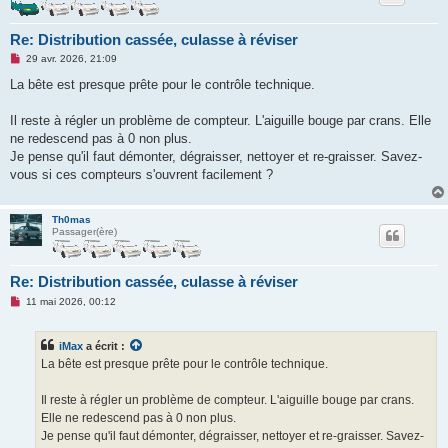
Re: Distribution cassée, culasse à réviser
M
29 avr. 2026, 21:09
e
s
La bête est presque prête pour le contrôle technique.
s
a
g
Il reste à régler un problème de compteur. L'aiguille bouge par crans. Elle
e
ne redescend pas à 0 non plus.
n
o
Je pense qu'il faut démonter, dégraisser, nettoyer et re-graisser. Savez-
n
vous si ces compteurs s'ouvrent facilement ?
l
u
Th0mas
Passager(ère)
Re: Distribution cassée, culasse à réviser
M
11 mai 2026, 00:12
e
s
s
iMax
a écrit :
a
g
La bête est presque prête pour le contrôle technique.
e
n
o
Il reste à régler un problème de compteur. L'aiguille bouge par crans.
n
Elle ne redescend pas à 0 non plus.
l
u
Je pense qu'il faut démonter, dégraisser, nettoyer et re-graisser. Savez-