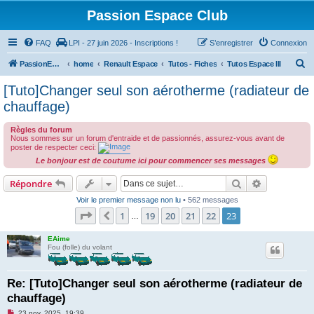
Passion Espace Club
FAQ
LPI - 27 juin 2026 - Inscriptions !
S’enregistrer
Connexion
R
PassionEspaceClub
home
Renault Espace
Tutos - Fiches
Tutos Espace III
e
[Tuto]Changer seul son aérotherme (radiateur de
c
chauffage)
h
Règles du forum
e
Nous sommes sur un forum d'entraide et de passionnés, assurez-vous avant de
poster de respecter ceci:
r
Le bonjour est de coutume ici pour commencer ses messages
c
Rechercher
Recherche 
h
Répondre
e
Voir le premier message non lu
• 562 messages
Page
23
sur
23
1
19
20
21
22
23
Précédente
r
…
EAime
Fou (folle) du volant
Re: [Tuto]Changer seul son aérotherme (radiateur de
chauffage)
M
23 nov. 2025, 19:39