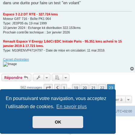
dans une durite pour faire un test "en volant"
Espace 3 2.2 DT RTE - 327.724 kms
Moteur G8T 716 - Boîte PK1 064
Type: JE0P05 du 19 mai 1999
10 janvier 2024 : Echange kit distribution 322.153kms
Prochain contrôle technique : 1er janvier 2026
Renault Espace V Energy 1.6dCi EDC Initiale Paris - 95.351 kms acheté le 15
janvier 2019 à 17.721 kms.
Type: M10RENVP471H797 - Date de mise en circulation: 11 mai 2016
Carnet d'entretien
Répondre
Page
23
sur
23
1
19
20
21
22
23
Précédente
562 messages
…
En poursuivant votre navigation, vous acceptez
Aller à
l’utilisation de cookies.
En savoir plus
PassionEspaceClub
home
Heures au format
UTC+02:00
OK
Développé par
phpBB
® Forum Software © phpBB Limited
Traduit par
phpBB-fr.com
Confidentialité
|
Conditions