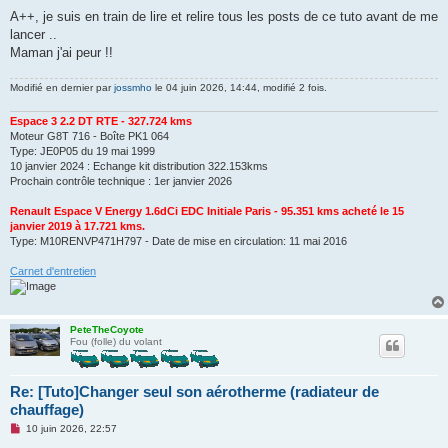
A++, je suis en train de lire et relire tous les posts de ce tuto avant de me
lancer ..
Maman j'ai peur !!
Modifié en dernier par
jossmho
le 04 juin 2026, 14:44, modifié 2 fois.
Espace 3 2.2 DT RTE - 327.724 kms
Moteur G8T 716 - Boîte PK1 064
Type: JE0P05 du 19 mai 1999
10 janvier 2024 : Echange kit distribution 322.153kms
Prochain contrôle technique : 1er janvier 2026
Renault Espace V Energy 1.6dCi EDC Initiale Paris - 95.351 kms acheté le 15
janvier 2019 à 17.721 kms.
Type: M10RENVP471H797 - Date de mise en circulation: 11 mai 2016
Carnet d'entretien
PeteTheCoyote
Fou (folle) du volant
Re: [Tuto]Changer seul son aérotherme (radiateur de
chauffage)
M
10 juin 2026, 22:57
e