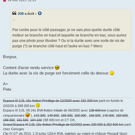
29 nov. 2025, 12:35
e
s
s
20B
a écrit :
a
g
...
e
n
o
Par contre pour le côté passager, je ne sais plus quelle durite côté
n
moteur se branche en haut et laquelle se branche en bas, vous auriez
l
u
pas une photo pour illustrer ? Ou si la durite avec une sorte de vis de
purge (?) se branche côté haut et l'autre en bas ? Merci
Bonjour,
Content d'avoir rendu service
La durite avec la vis de purge est forcément celle du dessus
A+
Pete
Espace III 2,0L 16s finition Privilège de 12/2000 avec 181 000 km
parti en fumée le
2/02/20 à 288 000 km
Espace III 3,0L V6 24s BVA finition Initiale de 06/2002 avec
138 600 km
(caprice de
cinquantenaire
),
142 300
,
149 500
,
155 000
,
160 000
,
166 500
,
175 000
,
183 600
,
189 300
,
191 500
,
194 100
198 000 km et CT OK,
Grand Espace III 2,0L 16s finition Privilège de 02/2002 avec 230 000 à 252 500 km
parti
chez Georges
Clio IV GT de 2014, 1,2l turbo 120ch BVA, palettes au volant et châssis Renault Sport