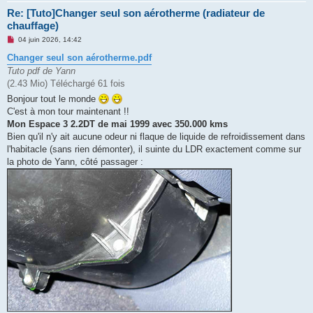
Re: [Tuto]Changer seul son aérotherme (radiateur de
chauffage)
M
04 juin 2026, 14:42
e
s
Changer seul son aérotherme.pdf
s
Tuto pdf de Yann
a
g
(2.43 Mio) Téléchargé 61 fois
e
Bonjour tout le monde
n
o
C'est à mon tour maintenant !!
n
Mon Espace 3 2.2DT de mai 1999 avec 350.000 kms
l
u
Bien qu'il n'y ait aucune odeur ni flaque de liquide de refroidissement dans
l'habitacle (sans rien démonter), il suinte du LDR exactement comme sur
la photo de Yann, côté passager :