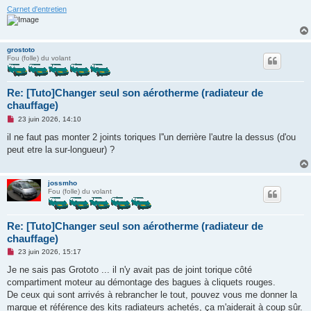
Carnet d'entretien
grostoto
Fou (folle) du volant
Re: [Tuto]Changer seul son aérotherme (radiateur de
chauffage)
M
23 juin 2026, 14:10
e
s
il ne faut pas monter 2 joints toriques l''un derrière l'autre la dessus (d'ou
s
peut etre la sur-longueur) ?
a
g
e
n
jossmho
o
Fou (folle) du volant
n
l
u
Re: [Tuto]Changer seul son aérotherme (radiateur de
chauffage)
M
23 juin 2026, 15:17
e
s
Je ne sais pas Grototo ... il n'y avait pas de joint torique côté
s
compartiment moteur au démontage des bagues à cliquets rouges.
a
g
De ceux qui sont arrivés à rebrancher le tout, pouvez vous me donner la
e
marque et référence des kits radiateurs achetés, ça m'aiderait à coup sûr.
n