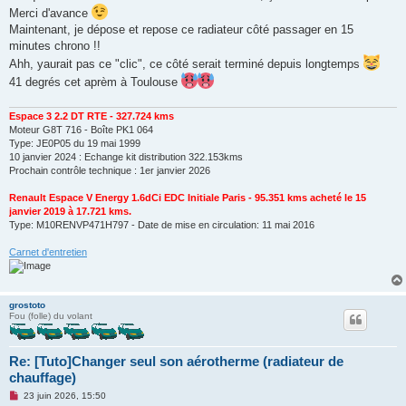
o
Merci d'avance
n
Maintenant, je dépose et repose ce radiateur côté passager en 15
l
u
minutes chrono !!
Ahh, yaurait pas ce "clic", ce côté serait terminé depuis longtemps
41 degrés cet aprèm à Toulouse
Espace 3 2.2 DT RTE - 327.724 kms
Moteur G8T 716 - Boîte PK1 064
Type: JE0P05 du 19 mai 1999
10 janvier 2024 : Echange kit distribution 322.153kms
Prochain contrôle technique : 1er janvier 2026
Renault Espace V Energy 1.6dCi EDC Initiale Paris - 95.351 kms acheté le 15
janvier 2019 à 17.721 kms.
Type: M10RENVP471H797 - Date de mise en circulation: 11 mai 2016
Carnet d'entretien
grostoto
Fou (folle) du volant
Re: [Tuto]Changer seul son aérotherme (radiateur de
chauffage)
M
23 juin 2026, 15:50
e