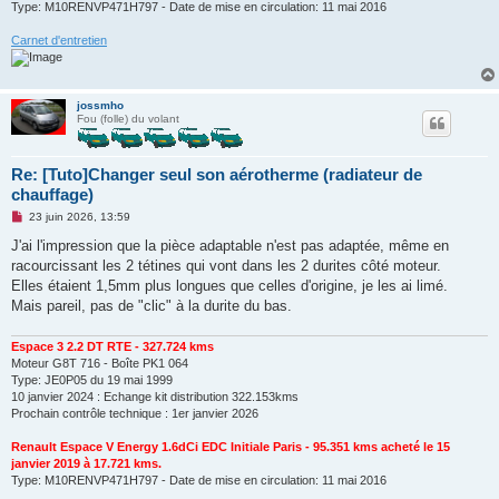
Type: M10RENVP471H797 - Date de mise en circulation: 11 mai 2016
Carnet d'entretien
jossmho
Fou (folle) du volant
Re: [Tuto]Changer seul son aérotherme (radiateur de
chauffage)
M
23 juin 2026, 13:59
e
s
J'ai l'impression que la pièce adaptable n'est pas adaptée, même en
s
racourcissant les 2 tétines qui vont dans les 2 durites côté moteur.
a
g
Elles étaient 1,5mm plus longues que celles d'origine, je les ai limé.
e
Mais pareil, pas de "clic" à la durite du bas.
n
o
n
Espace 3 2.2 DT RTE - 327.724 kms
l
u
Moteur G8T 716 - Boîte PK1 064
Type: JE0P05 du 19 mai 1999
10 janvier 2024 : Echange kit distribution 322.153kms
Prochain contrôle technique : 1er janvier 2026
Renault Espace V Energy 1.6dCi EDC Initiale Paris - 95.351 kms acheté le 15
janvier 2019 à 17.721 kms.
Type: M10RENVP471H797 - Date de mise en circulation: 11 mai 2016