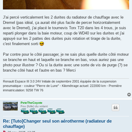
J'ai percé verticalement les 2 durites du radiateur de chauffage avec le
Dremel (pas idéal, ça aurait été plus facile de percer horizontalement
avec le Dremel), j'ai placé le tournevis Torx T20 dans les 4 trous, je suis
reparti plonger dans la baie moteur, coup de WD40 sur les durites et j'ai
appuyé sur les 2 pattes des durites puis rotation et tirage de la durite,
c'est finalement sorti
Par contre pour le côté passager, je ne sais plus quelle durite côté moteur
se branche en haut et laquelle se branche en bas, vous auriez pas une
photo pour illustrer ? Ou si la durite avec une sorte de vis de purge (?) se
branche côté haut et l'autre en bas ? Merci
Renault Espace III 3.0 24V Initiale de septembre 2001 équipée de la suspension
pneumatique - couleur "Pierre de Lune" - Kilométrage actuel: 222000 km - Première
immatriculation: 9258 TW 76
PeteTheCoyote
Fou (folle) du volant
Re: [Tuto]Changer seul son aérotherme (radiateur de
chauffage)
M