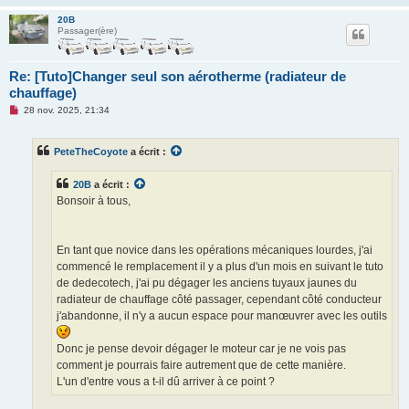
20B
Passager(ère)
Re: [Tuto]Changer seul son aérotherme (radiateur de
chauffage)
M
28 nov. 2025, 21:34
e
s
s
PeteTheCoyote
a écrit :
a
g
e
20B
a écrit :
n
o
Bonsoir à tous,
n
l
u
En tant que novice dans les opérations mécaniques lourdes, j'ai
commencé le remplacement il y a plus d'un mois en suivant le tuto
de dedecotech, j'ai pu dégager les anciens tuyaux jaunes du
radiateur de chauffage côté passager, cependant côté conducteur
j'abandonne, il n'y a aucun espace pour manœuvrer avec les outils
Donc je pense devoir dégager le moteur car je ne vois pas
comment je pourrais faire autrement que de cette manière.
L'un d'entre vous a t-il dû arriver à ce point ?