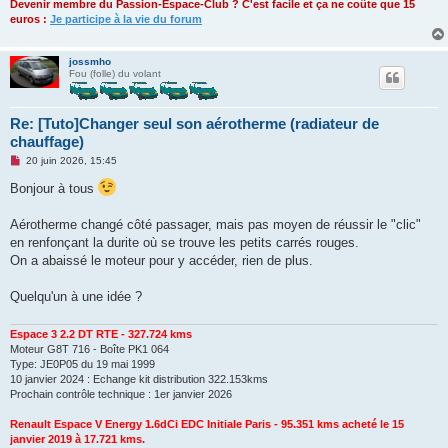
Devenir membre du Passion-Espace-Club ? C'est facile et ça ne coûte que 15
euros :
Je participe à la vie du forum
jossmho
Fou (folle) du volant
Re: [Tuto]Changer seul son aérotherme (radiateur de
chauffage)
M
20 juin 2026, 15:45
e
s
Bonjour à tous
s
a
g
Aérotherme changé côté passager, mais pas moyen de réussir le "clic"
e
en renfonçant la durite où se trouve les petits carrés rouges.
n
o
On a abaissé le moteur pour y accéder, rien de plus.
n
l
u
Quelqu'un à une idée ?
Espace 3 2.2 DT RTE - 327.724 kms
Moteur G8T 716 - Boîte PK1 064
Type: JE0P05 du 19 mai 1999
10 janvier 2024 : Echange kit distribution 322.153kms
Prochain contrôle technique : 1er janvier 2026
Renault Espace V Energy 1.6dCi EDC Initiale Paris - 95.351 kms acheté le 15
janvier 2019 à 17.721 kms.