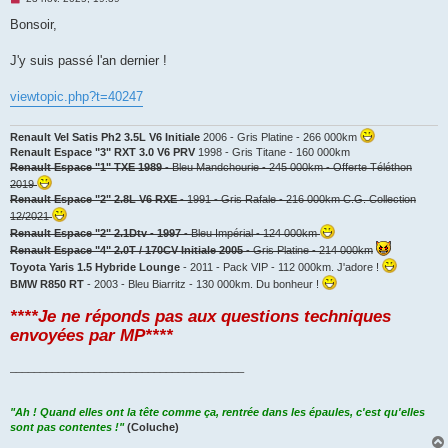
e
s
Bonsoir,
s
a
g
J'y suis passé l'an dernier !
e
n
o
viewtopic.php?t=40247
n
l
u
Renault Vel Satis Ph2 3.5L V6 Initiale
2006 - Gris Platine - 266 000km
Renault Espace "3" RXT 3.0 V6 PRV
1998 - Gris Titane - 160 000km
Renault Espace "1" TXE 1989
- Bleu Mandchourie - 245 000km - Offerte Téléthon
2019
Renault Espace "2" 2.8L V6 RXE
- 1991 - Gris Rafale - 216 000km C.G. Collection
12/2021
Renault Espace "2" 2.1Dtv - 1997
- Bleu Impérial - 124 000km
Renault Espace "4" 2.0T / 170CV Initiale 2005
- Gris Platine - 214 000km
Toyota Yaris 1.5 Hybride Lounge
- 2011 - Pack VIP - 112 000km. J'adore !
BMW R850 RT
- 2003 - Bleu Biarritz - 130 000km. Du bonheur !
****Je ne réponds pas aux questions techniques
envoyées par MP****
_______________________________________
"Ah ! Quand elles ont la tête comme ça, rentrée dans les épaules, c'est qu'elles
sont pas contentes !"
(Coluche)