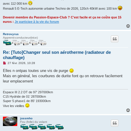
avec 112 000 km
Renault 5 E-Tech autonomie urbaine Techno de 2026, 120ch 40kW avec 100 km
Devenir membre du Passion-Espace-Club ? C'est facile et ça ne coûte que 15
euros :
Je participe à la vie du forum
Retrovyrus
Apprenti-conducteur(trice)
Re: [Tuto]Changer seul son aérotherme (radiateur de
chauffage)
M
27 févr. 2026, 10:28
e
s
Elles n ontpas toutes une vis de purge
s
Mais en général, les courbures de durite font qu on retrouve facilement
a
g
leur emplacement
e
n
o
Espace III 2.2 DT de 97' 297000km
n
C15 Hydride de 01' 287000km
l
Super 5 phase1 de 85' 193000km
u
Vive les vieilles
jossmho
Fou (folle) du volant