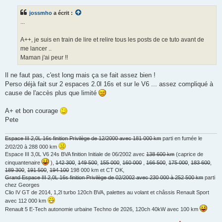
s
s
jossmho
a écrit :
a
g
...
e
n
o
A++, je suis en train de lire et relire tous les posts de ce tuto avant de
n
me lancer ..
l
u
Maman j'ai peur !!
Il ne faut pas, c'est long mais ça se fait assez bien !
Perso déjà fait sur 2 espaces 2.0l 16s et sur le V6 ... assez compliqué à
cause de l'accès plus que limité
A+ et bon courage
Pete
Espace III 2,0L 16s finition Privilège de 12/2000 avec 181 000 km
parti en fumée le
2/02/20 à 288 000 km
Espace III 3,0L V6 24s BVA finition Initiale de 06/2002 avec
138 600 km
(caprice de
cinquantenaire
),
142 300
,
149 500
,
155 000
,
160 000
,
166 500
,
175 000
,
183 600
,
189 300
,
191 500
,
194 100
198 000 km et CT OK,
Grand Espace III 2,0L 16s finition Privilège de 02/2002 avec 230 000 à 252 500 km
parti
chez Georges
Clio IV GT de 2014, 1,2l turbo 120ch BVA, palettes au volant et châssis Renault Sport
avec 112 000 km
Renault 5 E-Tech autonomie urbaine Techno de 2026, 120ch 40kW avec 100 km