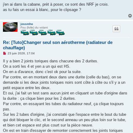
s
j'en ai dans la cabane, prèt à poser, ce sont des NRF je crois.
s
as tu fais un essai à blanc, pour le clipsage ?
a
g
e
n
jossmho
o
Fou (folle) du volant
n
l
u
Re: [Tuto]Changer seul son aérotherme (radiateur de
chauffage)
M
23 juin 2026, 17:04
e
s
Il y a bien 2 joints toriques dans chacune des 2 durites.
s
On a sorti les 4 et yen a un qui est HS.
a
g
On en a d'avance, donc c'est ok pour la suite.
e
Par contre, en en montant deux dans une durite (celle du bas), on se
n
o
demande si les deux joints toriques noirs sont côte à côte ou s'il y a un
n
petit espace entre les deux.
l
u
Et oui, j'ai fait un test sans aucun joint en cliquant un tube d'origine dans
la durite : ça clique bien pour les 2 durites.
Par contre, en essayant les tubes du radiateur neuf, ça clique toujours
pas.
Sur les 2 tubes d'origine, j'ai constaté que l'espace entre le bout du tube
qui doit bloquer le clic, et le second anneau un peu plus loin sur le tube,
et bien cet espace est plus court sur la pièce neuve.
On est en train d'essayer de remonter correctement les joints toriques