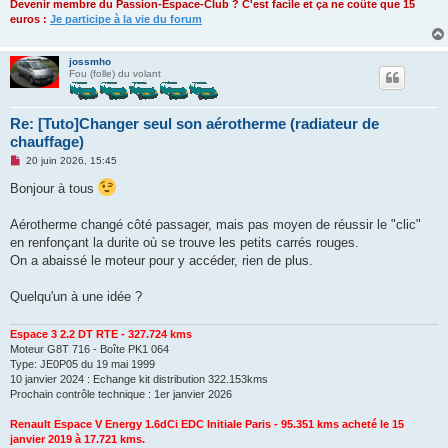
Devenir membre du Passion-Espace-Club ? C'est facile et ça ne coûte que 15
euros :
Je participe à la vie du forum
jossmho
Fou (folle) du volant
Re: [Tuto]Changer seul son aérotherme (radiateur de
chauffage)
M
20 juin 2026, 15:45
e
s
Bonjour à tous
s
a
g
Aérotherme changé côté passager, mais pas moyen de réussir le "clic"
e
en renfonçant la durite où se trouve les petits carrés rouges.
n
o
On a abaissé le moteur pour y accéder, rien de plus.
n
l
u
Quelqu'un à une idée ?
Espace 3 2.2 DT RTE - 327.724 kms
Moteur G8T 716 - Boîte PK1 064
Type: JE0P05 du 19 mai 1999
10 janvier 2024 : Echange kit distribution 322.153kms
Prochain contrôle technique : 1er janvier 2026
Renault Espace V Energy 1.6dCi EDC Initiale Paris - 95.351 kms acheté le 15
janvier 2019 à 17.721 kms.