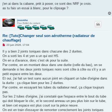
s
j'en ai dans la cabane, prèt à poser, ce sont des NRF je crois.
s
as tu fais un essai à blanc, pour le clipsage ?
a
g
e
n
jossmho
o
Fou (folle) du volant
n
l
u
Re: [Tuto]Changer seul son aérotherme (radiateur de
chauffage)
M
23 juin 2026, 17:04
e
s
Il y a bien 2 joints toriques dans chacune des 2 durites.
s
On a sorti les 4 et yen a un qui est HS.
a
g
On en a d'avance, donc c'est ok pour la suite.
e
Par contre, en en montant deux dans une durite (celle du bas), on se
n
o
demande si les deux joints toriques noirs sont côte à côte ou s'il y a un
n
petit espace entre les deux.
l
u
Et oui, j'ai fait un test sans aucun joint en cliquant un tube d'origine dans
la durite : ça clique bien pour les 2 durites.
Par contre, en essayant les tubes du radiateur neuf, ça clique toujours
pas.
Sur les 2 tubes d'origine, j'ai constaté que l'espace entre le bout du tube
qui doit bloquer le clic, et le second anneau un peu plus loin sur le tube,
et bien cet espace est plus court sur la pièce neuve.
On est en train d'essayer de remonter correctement les joints toriques