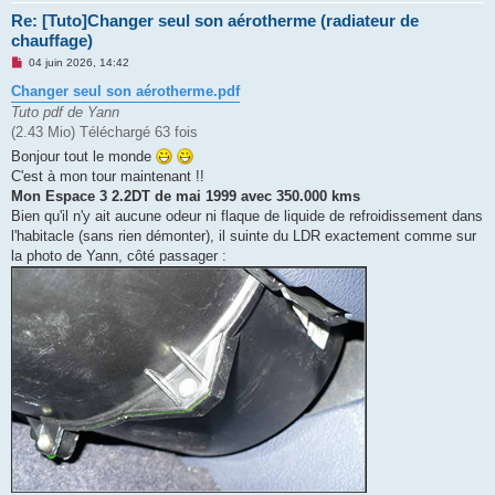
Re: [Tuto]Changer seul son aérotherme (radiateur de
chauffage)
M
04 juin 2026, 14:42
e
s
Changer seul son aérotherme.pdf
s
Tuto pdf de Yann
a
g
(2.43 Mio) Téléchargé 63 fois
e
Bonjour tout le monde
n
o
C'est à mon tour maintenant !!
n
Mon Espace 3 2.2DT de mai 1999 avec 350.000 kms
l
u
Bien qu'il n'y ait aucune odeur ni flaque de liquide de refroidissement dans
l'habitacle (sans rien démonter), il suinte du LDR exactement comme sur
la photo de Yann, côté passager :