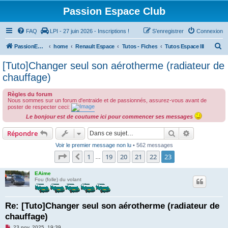
Passion Espace Club
FAQ
LPI - 27 juin 2026 - Inscriptions !
S’enregistrer
Connexion
R
PassionEspaceClub
home
Renault Espace
Tutos - Fiches
Tutos Espace III
e
[Tuto]Changer seul son aérotherme (radiateur de
c
chauffage)
h
Règles du forum
e
Nous sommes sur un forum d'entraide et de passionnés, assurez-vous avant de
poster de respecter ceci:
r
Le bonjour est de coutume ici pour commencer ses messages
c
Rechercher
Recherche 
h
Répondre
e
Voir le premier message non lu
• 562 messages
Page
23
sur
23
1
19
20
21
22
23
Précédente
r
…
EAime
Fou (folle) du volant
Re: [Tuto]Changer seul son aérotherme (radiateur de
chauffage)
M
23 nov. 2025, 19:39