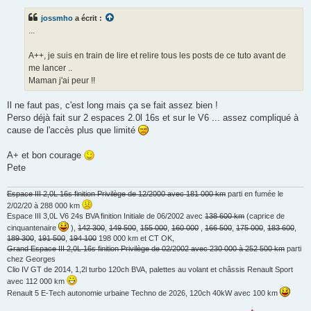
s
s
jossmho
a écrit :
a
g
...
e
n
o
A++, je suis en train de lire et relire tous les posts de ce tuto avant de
n
me lancer ..
l
u
Maman j'ai peur !!
Il ne faut pas, c'est long mais ça se fait assez bien !
Perso déjà fait sur 2 espaces 2.0l 16s et sur le V6 ... assez compliqué à
cause de l'accès plus que limité
A+ et bon courage
Pete
Espace III 2,0L 16s finition Privilège de 12/2000 avec 181 000 km
parti en fumée le
2/02/20 à 288 000 km
Espace III 3,0L V6 24s BVA finition Initiale de 06/2002 avec
138 600 km
(caprice de
cinquantenaire
),
142 300
,
149 500
,
155 000
,
160 000
,
166 500
,
175 000
,
183 600
,
189 300
,
191 500
,
194 100
198 000 km et CT OK,
Grand Espace III 2,0L 16s finition Privilège de 02/2002 avec 230 000 à 252 500 km
parti
chez Georges
Clio IV GT de 2014, 1,2l turbo 120ch BVA, palettes au volant et châssis Renault Sport
avec 112 000 km
Renault 5 E-Tech autonomie urbaine Techno de 2026, 120ch 40kW avec 100 km