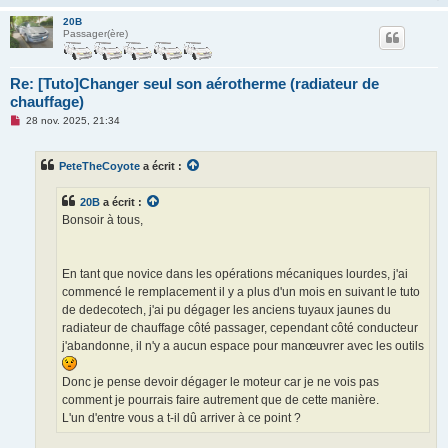
20B
Passager(ère)
Re: [Tuto]Changer seul son aérotherme (radiateur de
chauffage)
M
28 nov. 2025, 21:34
e
s
s
PeteTheCoyote
a écrit :
a
g
e
20B
a écrit :
n
o
Bonsoir à tous,
n
l
u
En tant que novice dans les opérations mécaniques lourdes, j'ai
commencé le remplacement il y a plus d'un mois en suivant le tuto
de dedecotech, j'ai pu dégager les anciens tuyaux jaunes du
radiateur de chauffage côté passager, cependant côté conducteur
j'abandonne, il n'y a aucun espace pour manœuvrer avec les outils
Donc je pense devoir dégager le moteur car je ne vois pas
comment je pourrais faire autrement que de cette manière.
L'un d'entre vous a t-il dû arriver à ce point ?