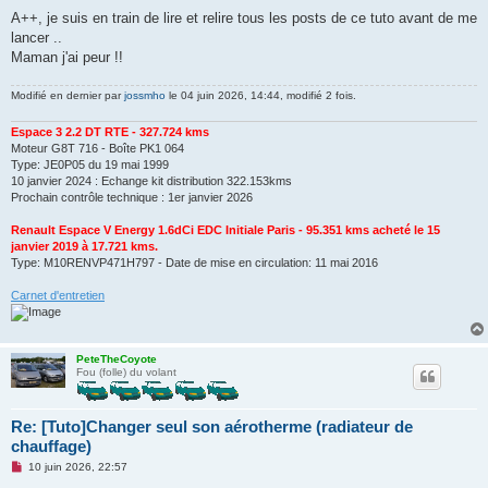
A++, je suis en train de lire et relire tous les posts de ce tuto avant de me
lancer ..
Maman j'ai peur !!
Modifié en dernier par
jossmho
le 04 juin 2026, 14:44, modifié 2 fois.
Espace 3 2.2 DT RTE - 327.724 kms
Moteur G8T 716 - Boîte PK1 064
Type: JE0P05 du 19 mai 1999
10 janvier 2024 : Echange kit distribution 322.153kms
Prochain contrôle technique : 1er janvier 2026
Renault Espace V Energy 1.6dCi EDC Initiale Paris - 95.351 kms acheté le 15
janvier 2019 à 17.721 kms.
Type: M10RENVP471H797 - Date de mise en circulation: 11 mai 2016
Carnet d'entretien
PeteTheCoyote
Fou (folle) du volant
Re: [Tuto]Changer seul son aérotherme (radiateur de
chauffage)
M
10 juin 2026, 22:57
e