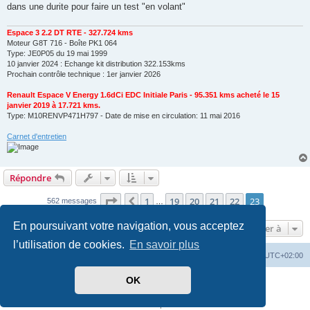
dans une durite pour faire un test "en volant"
Espace 3 2.2 DT RTE - 327.724 kms
Moteur G8T 716 - Boîte PK1 064
Type: JE0P05 du 19 mai 1999
10 janvier 2024 : Echange kit distribution 322.153kms
Prochain contrôle technique : 1er janvier 2026
Renault Espace V Energy 1.6dCi EDC Initiale Paris - 95.351 kms acheté le 15
janvier 2019 à 17.721 kms.
Type: M10RENVP471H797 - Date de mise en circulation: 11 mai 2016
Carnet d'entretien
Répondre
Page
23
sur
23
1
19
20
21
22
23
Précédente
562 messages
…
En poursuivant votre navigation, vous acceptez
Aller à
l’utilisation de cookies.
En savoir plus
PassionEspaceClub
home
Heures au format
UTC+02:00
OK
Développé par
phpBB
® Forum Software © phpBB Limited
Traduit par
phpBB-fr.com
Confidentialité
|
Conditions