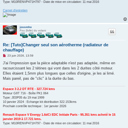
Type: M10RENVP471H797 - Date de mise en circulation: 11 mai 2016
Carnet d'entretien
jossmho
Fou (folle) du volant
Re: [Tuto]Changer seul son aérotherme (radiateur de
chauffage)
M
23 juin 2026, 13:59
e
s
J'ai l'impression que la pièce adaptable n'est pas adaptée, même en
s
racourcissant les 2 tétines qui vont dans les 2 durites côté moteur.
a
g
Elles étaient 1,5mm plus longues que celles d'origine, je les ai limé.
e
Mais pareil, pas de "clic" à la durite du bas.
n
o
n
Espace 3 2.2 DT RTE - 327.724 kms
l
u
Moteur G8T 716 - Boîte PK1 064
Type: JE0P05 du 19 mai 1999
10 janvier 2024 : Echange kit distribution 322.153kms
Prochain contrôle technique : 1er janvier 2026
Renault Espace V Energy 1.6dCi EDC Initiale Paris - 95.351 kms acheté le 15
janvier 2019 à 17.721 kms.
Type: M10RENVP471H797 - Date de mise en circulation: 11 mai 2016