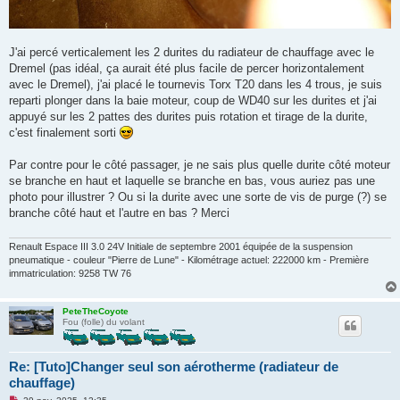
J'ai percé verticalement les 2 durites du radiateur de chauffage avec le
Dremel (pas idéal, ça aurait été plus facile de percer horizontalement
avec le Dremel), j'ai placé le tournevis Torx T20 dans les 4 trous, je suis
reparti plonger dans la baie moteur, coup de WD40 sur les durites et j'ai
appuyé sur les 2 pattes des durites puis rotation et tirage de la durite,
c'est finalement sorti
Par contre pour le côté passager, je ne sais plus quelle durite côté moteur
se branche en haut et laquelle se branche en bas, vous auriez pas une
photo pour illustrer ? Ou si la durite avec une sorte de vis de purge (?) se
branche côté haut et l'autre en bas ? Merci
Renault Espace III 3.0 24V Initiale de septembre 2001 équipée de la suspension
pneumatique - couleur "Pierre de Lune" - Kilométrage actuel: 222000 km - Première
immatriculation: 9258 TW 76
PeteTheCoyote
Fou (folle) du volant
Re: [Tuto]Changer seul son aérotherme (radiateur de
chauffage)
M