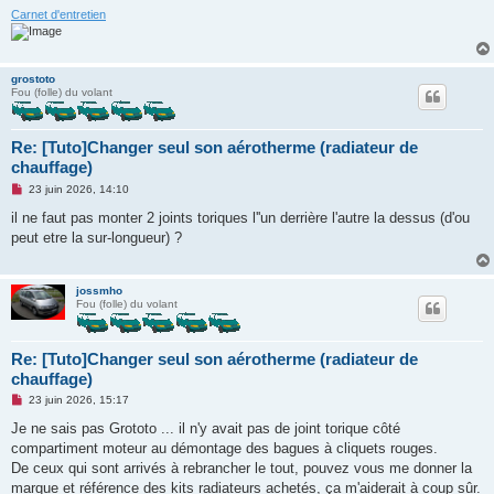
Carnet d'entretien
grostoto
Fou (folle) du volant
Re: [Tuto]Changer seul son aérotherme (radiateur de
chauffage)
M
23 juin 2026, 14:10
e
s
il ne faut pas monter 2 joints toriques l''un derrière l'autre la dessus (d'ou
s
peut etre la sur-longueur) ?
a
g
e
n
jossmho
o
Fou (folle) du volant
n
l
u
Re: [Tuto]Changer seul son aérotherme (radiateur de
chauffage)
M
23 juin 2026, 15:17
e
s
Je ne sais pas Grototo ... il n'y avait pas de joint torique côté
s
compartiment moteur au démontage des bagues à cliquets rouges.
a
g
De ceux qui sont arrivés à rebrancher le tout, pouvez vous me donner la
e
marque et référence des kits radiateurs achetés, ça m'aiderait à coup sûr.
n