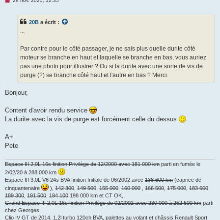
29 nov. 2025, 12:35
e
s
s
20B
a écrit :
a
g
...
e
n
o
Par contre pour le côté passager, je ne sais plus quelle durite côté
n
moteur se branche en haut et laquelle se branche en bas, vous auriez
l
u
pas une photo pour illustrer ? Ou si la durite avec une sorte de vis de
purge (?) se branche côté haut et l'autre en bas ? Merci
Bonjour,
Content d'avoir rendu service
La durite avec la vis de purge est forcément celle du dessus
A+
Pete
Espace III 2,0L 16s finition Privilège de 12/2000 avec 181 000 km
parti en fumée le
2/02/20 à 288 000 km
Espace III 3,0L V6 24s BVA finition Initiale de 06/2002 avec
138 600 km
(caprice de
cinquantenaire
),
142 300
,
149 500
,
155 000
,
160 000
,
166 500
,
175 000
,
183 600
,
189 300
,
191 500
,
194 100
198 000 km et CT OK,
Grand Espace III 2,0L 16s finition Privilège de 02/2002 avec 230 000 à 252 500 km
parti
chez Georges
Clio IV GT de 2014, 1,2l turbo 120ch BVA, palettes au volant et châssis Renault Sport