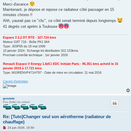
o
Merci d'avance
n
Maintenant, je dépose et repose ce radiateur côté passager en 15
l
u
minutes chrono !!
Ahh, yaurait pas ce "clic", ce côté serait terminé depuis longtemps
41 degrés cet aprèm à Toulouse
Espace 3 2.2 DT RTE - 327.724 kms
Moteur G8T 716 - Boîte PK1 064
Type: JE0P05 du 19 mai 1999
10 janvier 2024 : Echange kit distribution 322.153kms
Prochain contrôle technique : 1er janvier 2026
Renault Espace V Energy 1.6dCi EDC Initiale Paris - 95.351 kms acheté le 15
janvier 2019 à 17.721 kms.
Type: M10RENVP471H797 - Date de mise en circulation: 11 mai 2016
Carnet d'entretien
grostoto
Fou (folle) du volant
Re: [Tuto]Changer seul son aérotherme (radiateur de
chauffage)
M
23 juin 2026, 15:50
e