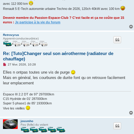
avec 112 000 km
Renault 5 E-Tech autonomie urbaine Techno de 2026, 120ch 40kW avec 100 km
Devenir membre du Passion-Espace-Club ? C'est facile et ça ne coûte que 15
euros :
Je participe à la vie du forum
Retrovyrus
Apprenti-conducteur(trice)
Re: [Tuto]Changer seul son aérotherme (radiateur de
chauffage)
M
27 févr. 2026, 10:28
e
s
Elles n ontpas toutes une vis de purge
s
Mais en général, les courbures de durite font qu on retrouve facilement
a
g
leur emplacement
e
n
o
Espace III 2.2 DT de 97' 297000km
n
C15 Hydride de 01' 287000km
l
Super 5 phase1 de 85' 193000km
u
Vive les vieilles
jossmho
Fou (folle) du volant