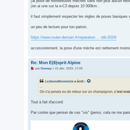
j'ai posé de nombreuses mèches sans non plus aucun retour..
s
j'en ai une sur la e-C3 depuis 10 000km..
a
g
e
il faut simplement respecter les règles de poses basiques
n
o
n
un peu de lecture pour ton patron..
l
u
https://www.rouler-demain.fr/reparation ... rdit-2024/
accessoirement, la pose d'une mèche est nettement moins l
Re: Mon E(6)sprit Alpine
M
par
Oonnay
»
21 déc. 2025, 17:05
e
s
s
LeJeune6troeniste
a écrit :
a
g
...
e
On n'a jamais eu de retour sur un champignon,
c'est vrai
n
o
n
Tout à fait d'accord.
l
u
Par contre que penser de ces "vis" (perso, cela ne me parait 