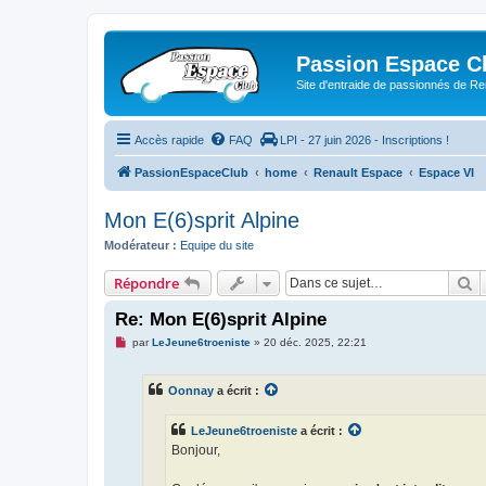
Passion Espace C
Site d'entraide de passionnés de R
Accès rapide
FAQ
LPI - 27 juin 2026 - Inscriptions !
PassionEspaceClub
home
Renault Espace
Espace VI
Mon E(6)sprit Alpine
Modérateur :
Equipe du site
R
Répondre
Re: Mon E(6)sprit Alpine
M
par
LeJeune6troeniste
»
20 déc. 2025, 22:21
e
s
s
Oonnay
a écrit :
a
g
e
LeJeune6troeniste
a écrit :
n
o
Bonjour,
n
l
u