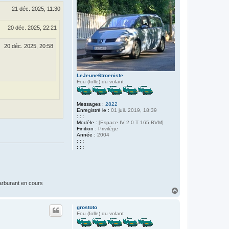
21 déc. 2025, 11:30
20 déc. 2025, 22:21
20 déc. 2025, 20:58
LeJeune6troeniste
Fou (folle) du volant
Messages :
2822
Enregistré le :
01 juil. 2019, 18:39
: :
:
Modèle :
[Espace IV 2.0 T 165 BVM]
Finition :
Privilège
Année :
2004
: :
:
: :
:
carburant en cours
H
a
u
grostoto
t
Fou (folle) du volant