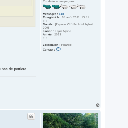
Conduite accompagnée
Messages :
148
Enregistré le :
04 août 2011, 13:41
: :
:
Modèle :
[Espace VI E-Tech full hybrid
200]
Finition :
Esprit Alpine
Année :
2023
: :
:
: :
:
Localisation :
Picardie
C
Contact :
o
n
t
a
c
u bas de portière.
t
e
r
O
o
n
n
a
y
H
a
u
t