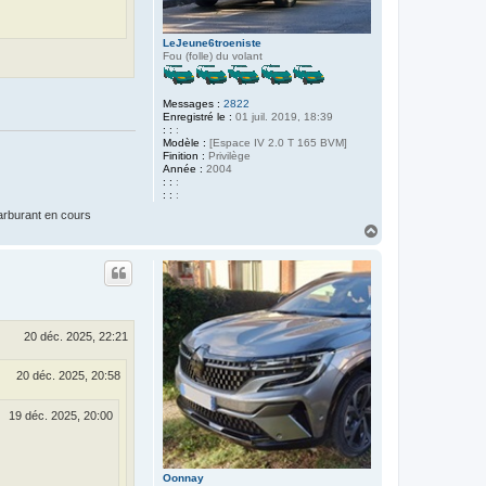
LeJeune6troeniste
Fou (folle) du volant
Messages :
2822
Enregistré le :
01 juil. 2019, 18:39
: :
:
Modèle :
[Espace IV 2.0 T 165 BVM]
Finition :
Privilège
Année :
2004
: :
:
: :
:
carburant en cours
H
a
u
t
20 déc. 2025, 22:21
20 déc. 2025, 20:58
19 déc. 2025, 20:00
Oonnay