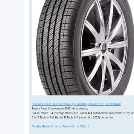
Renault Espace VI Esprit Alpine gris schiste (octobre 2023) de la famille
,
Toyota Aygo X (novembre 2022) de madame,
Suzuki Vitara 1.4 Privilège Boosterjet Hybrid 4x4 automatique (novembre 2025) de
Clio 5 Techno Full Hybrid E-Tech 145 (novembre 2025) du dernier.
Montgolfiade Amiens Jules Verne 2026 !