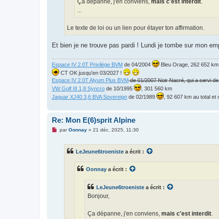
Ça dépanne, j'en conviens,
mais c'est interdit
.
...
Le texte de loi ou un lien pour étayer ton affirmation.
Et bien je ne trouve pas pardi ! Lundi je tombe sur mon emp
Espace IV 2.0T Privilège BVM
de 04/2004
Bleu Orage, 262 652 km, 
CT OK jusqu'en 03/2027 !
Espace IV 2.0T Alyum Plus BVM
de 01/2007 Noir Nacré, qui a servi d
VW Golf III 1,8 Syncro
de 10/1995
, 301 560 km
Jaguar XJ40 3,6 BVA Sovereign
de 02/1989
, 92 607 km au total e
Re: Mon E(6)sprit Alpine
M
par
Oonnay
»
21 déc. 2025, 11:30
e
s
s
LeJeune6troeniste
a écrit :
a
g
e
Oonnay
a écrit :
n
o
n
LeJeune6troeniste
a écrit :
l
u
Bonjour,
Ça dépanne, j'en conviens,
mais c'est interdit
.