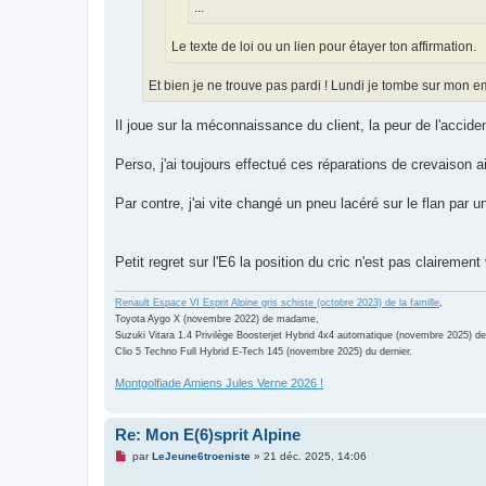
...
Le texte de loi ou un lien pour étayer ton affirmation.
Et bien je ne trouve pas pardi ! Lundi je tombe sur mon 
Il joue sur la méconnaissance du client, la peur de l'acciden
Perso, j'ai toujours effectué ces réparations de crevaison 
Par contre, j'ai vite changé un pneu lacéré sur le flan par 
Petit regret sur l'E6 la position du cric n'est pas clairement
Renault Espace VI Esprit Alpine gris schiste (octobre 2023) de la famille
,
Toyota Aygo X (novembre 2022) de madame,
Suzuki Vitara 1.4 Privilège Boosterjet Hybrid 4x4 automatique (novembre 2025) de
Clio 5 Techno Full Hybrid E-Tech 145 (novembre 2025) du dernier.
Montgolfiade Amiens Jules Verne 2026 !
Re: Mon E(6)sprit Alpine
M
par
LeJeune6troeniste
»
21 déc. 2025, 14:06
e
s