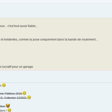
.. c'est tout aussi fiable.;
es et évidentes, comme la pose uniquement dans la bande de roulement...
 lucratif pour un garage.
km
erte Téléthon 2019
.G. Collection 12/2021
000km
dore !