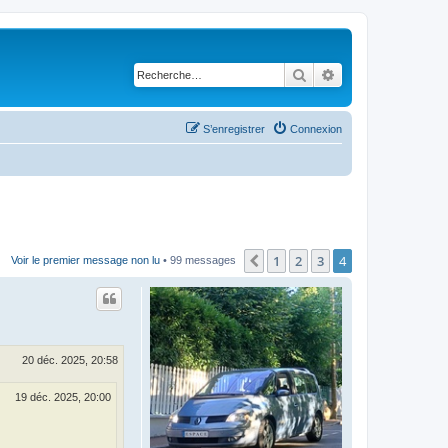
Rechercher
Recherche avancé
S’enregistrer
Connexion
1
2
3
4
Précédente
Voir le premier message non lu
• 99 messages
20 déc. 2025, 20:58
19 déc. 2025, 20:00