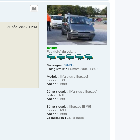
a
u
t
21 déc. 2025, 14:43
EAime
Fou (folle) du volant
Messages :
20436
Enregistré le :
14 mars 2008, 14:07
: :
:
Modèle :
[N'a plus d'Espace]
Finition :
TXE
Année :
1989
: :
:
2ème modèle :
[N'a plus d'Espace]
finition :
RXE
Année :
1991
: :
:
3ème modèle :
[Espace III V6]
Finition :
RXT
Année :
1998
Localisation :
La Rochelle