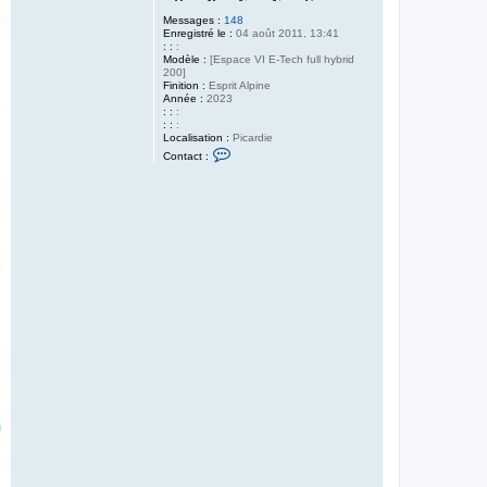
Messages :
148
Enregistré le :
04 août 2011, 13:41
: :
:
Modèle :
[Espace VI E-Tech full hybrid
200]
Finition :
Esprit Alpine
Année :
2023
: :
:
: :
:
Localisation :
Picardie
C
Contact :
o
n
t
a
c
t
e
r
O
o
n
n
a
y