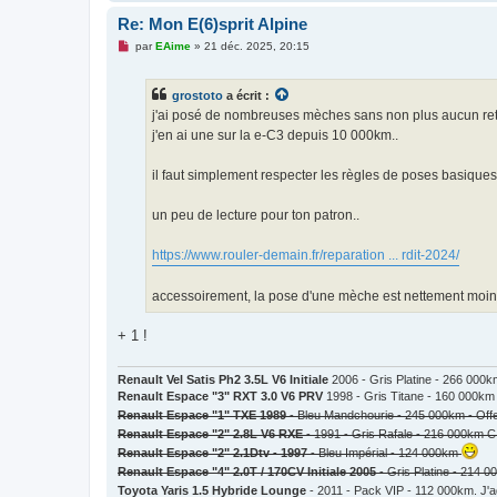
Re: Mon E(6)sprit Alpine
M
par
EAime
»
21 déc. 2025, 20:15
e
s
s
grostoto
a écrit :
a
g
j'ai posé de nombreuses mèches sans non plus aucun retour.
e
j'en ai une sur la e-C3 depuis 10 000km..
n
o
n
il faut simplement respecter les règles de poses basiqu
l
u
un peu de lecture pour ton patron..
https://www.rouler-demain.fr/reparation ... rdit-2024/
accessoirement, la pose d'une mèche est nettement moins
+ 1 !
Renault Vel Satis Ph2 3.5L V6 Initiale
2006 - Gris Platine - 266 000
Renault Espace "3" RXT 3.0 V6 PRV
1998 - Gris Titane - 160 000km
Renault Espace "1" TXE 1989
- Bleu Mandchourie - 245 000km - Off
Renault Espace "2" 2.8L V6 RXE
- 1991 - Gris Rafale - 216 000km C
Renault Espace "2" 2.1Dtv - 1997
- Bleu Impérial - 124 000km
Renault Espace "4" 2.0T / 170CV Initiale 2005
- Gris Platine - 214 
Toyota Yaris 1.5 Hybride Lounge
- 2011 - Pack VIP - 112 000km. J'a