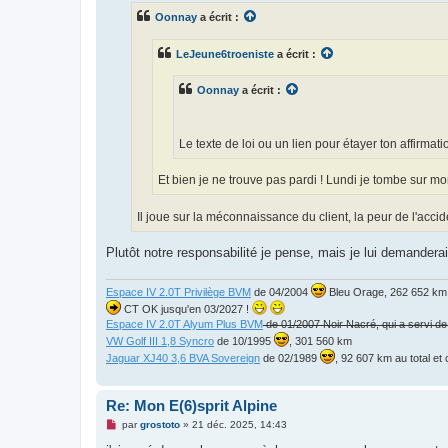
s
Oonnay
a écrit :
a
g
e
LeJeune6troeniste
a écrit :
n
o
n
Oonnay
a écrit :
l
u
Le texte de loi ou un lien pour étayer ton affirmati
Et bien je ne trouve pas pardi ! Lundi je tombe sur 
Il joue sur la méconnaissance du client, la peur de l'accide
Plutôt notre responsabilité je pense, mais je lui demandera
Espace IV 2.0T Privilège BVM
de 04/2004
Bleu Orage, 262 652 km, 
CT OK jusqu'en 03/2027 !
Espace IV 2.0T Alyum Plus BVM
de 01/2007 Noir Nacré, qui a servi d
VW Golf III 1,8 Syncro
de 10/1995
, 301 560 km
Jaguar XJ40 3,6 BVA Sovereign
de 02/1989
, 92 607 km au total e
Re: Mon E(6)sprit Alpine
M
par
grostoto
»
21 déc. 2025, 14:43
e
s