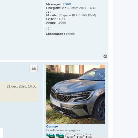
Messages :
8960
Enregistré le :
09 mars 2011, 14:48
: :
:
Modèle :
[Espace III 2.0 16V BVM]
Finition :
RXT
Année :
2000
: :
:
: :
:
Localisation :
centre
H
a
u
t
21 déc. 2025, 14:06
Oonnay
Conduite accompagnée