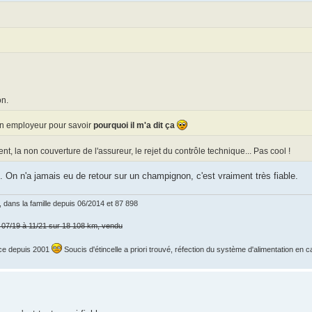
on.
mon employeur pour savoir
pourquoi il m'a dit ça
nt, la non couverture de l'assureur, le rejet du contrôle technique... Pas cool !
i. On n'a jamais eu de retour sur un champignon, c'est vraiment très fiable.
dans la famille depuis 06/2014 et 87 898
e 07/19 à 11/21 sur 18 108 km, vendu
t ce depuis 2001
Soucis d'étincelle a priori trouvé, réfection du système d'alimentation en 