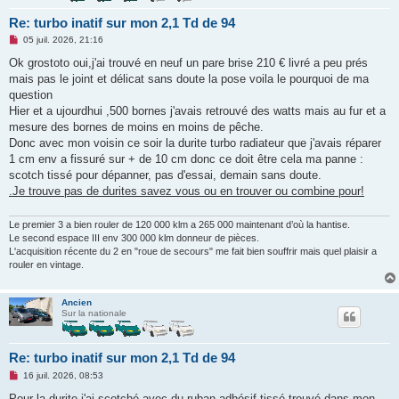
Re: turbo inatif sur mon 2,1 Td de 94
M
05 juil. 2026, 21:16
e
s
Ok grostoto oui,j'ai trouvé en neuf un pare brise 210 € livré a peu prés
s
mais pas le joint et délicat sans doute la pose voila le pourquoi de ma
a
g
question
e
Hier et a ujourdhui ,500 bornes j'avais retrouvé des watts mais au fur et a
n
o
mesure des bornes de moins en moins de pêche.
n
Donc avec mon voisin ce soir la durite turbo radiateur que j'avais réparer
l
u
1 cm env a fissuré sur + de 10 cm donc ce doit être cela ma panne :
scotch tissé pour dépanner, pas d'essai, demain sans doute.
.Je trouve pas de durites savez vous ou en trouver ou combine pour!
Le premier 3 a bien rouler de 120 000 klm a 265 000 maintenant d’où la hantise.
Le second espace III env 300 000 klm donneur de pièces.
L'acquisition récente du 2 en "roue de secours" me fait bien souffrir mais quel plaisir a
rouler en vintage.
Ancien
Sur la nationale
Re: turbo inatif sur mon 2,1 Td de 94
M
16 juil. 2026, 08:53
e
s
Pour la durite j'ai scotché avec du ruban adhésif tissé trouvé dans mon