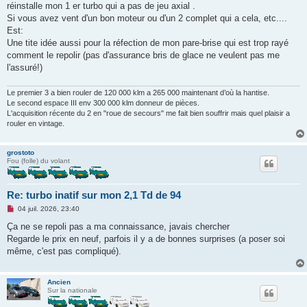
réinstalle mon 1 er turbo qui a pas de jeu axial .
a
g
Si vous avez vent d'un bon moteur ou d'un 2 complet qui a cela, etc....
e
Est:
n
o
Une tite idée aussi pour la réfection de mon pare-brise qui est trop rayé
n
comment le repolir (pas d'assurance bris de glace ne veulent pas me
l
u
l'assuré!)
Le premier 3 a bien rouler de 120 000 klm a 265 000 maintenant d’où la hantise.
Le second espace III env 300 000 klm donneur de pièces.
L'acquisition récente du 2 en "roue de secours" me fait bien souffrir mais quel plaisir a
rouler en vintage.
grostoto
Fou (folle) du volant
Re: turbo inatif sur mon 2,1 Td de 94
M
04 juil. 2026, 23:40
e
s
Ça ne se repoli pas a ma connaissance, javais chercher
s
Regarde le prix en neuf, parfois il y a de bonnes surprises (a poser soi
a
g
même, c'est pas compliqué).
e
n
o
n
Ancien
l
Sur la nationale
u