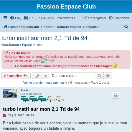
Passion Espace Club
FAQ
LPI - 27 juin 2026 - Inscriptions !
S’enregistrer
Connexion
R
PassionEspaceClub
home
Renault Espace
Espace II
e
turbo inatif sur mon 2,1 Td de 94
c
Modérateur :
Equipe du site
h
Règles du forum
e
Nous sommes sur un forum d'entraide et de passionnés, assurez-vous avant de
poster de respecter ceci:
r
Le bonjour est de coutume ici pour commencer ses messages
c
Rechercher
Recherche 
Répondre
h
Voir le premier message non lu
• 8 messages • Page
1
sur
1
e
r
Ancien
Sur la nationale
turbo inatif sur mon 2,1 Td de 94
M
03 juil. 2026, 08:38
e
s
Bjr a l,aide besoin de vous encore, voila un moment que je surveille mon
s
vaisseau avec toujours un bidule a refaire.
a