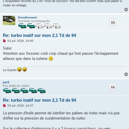
L'acquisition récente du 2 en "roue de secours" me fait bien souffrir mais quel plaisir a
rouler en vintage.
EnzoGenouel
Conduite accompagnée
Re: turbo inatif sur mon 2,1 Td de 94
M
03 juil. 2026, 10:00
e
s
Salut
s
Attention aux fissures coté corp chaud qui font passer l'échappement
a
g
ailleurs que dans la turbine
e
n
o
Le Gamin
n
l
u
par5
Fou (folle) du volant
Re: turbo inatif sur mon 2,1 Td de 94
M
03 juil. 2026, 14:27
e
s
La pression d'huile permet de lubrifier les paliers du turbo mais n'a pas
s
d'effet sur la pression de suralimentation du turbo.
a
g
e
Sur le collecteur d'admission il y a 2 tuyaux caoutchouc, un vers