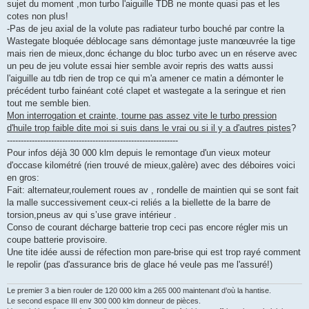
g
sujet du moment ,mon turbo l'aiguille TDB ne monte quasi pas et les
e
cotes non plus!
n
o
-Pas de jeu axial de la volute pas radiateur turbo bouché par contre la
n
Wastegate bloquée déblocage sans démontage juste manœuvrée la tige
l
u
mais rien de mieux,donc échange du bloc turbo avec un en réserve avec
un peu de jeu volute essai hier semble avoir repris des watts aussi
l'aiguille au tdb rien de trop ce qui m'a amener ce matin a démonter le
précédent turbo fainéant coté clapet et wastegate a la seringue et rien
tout me semble bien.
Mon interrogation et crainte, tourne pas assez vite le turbo pression
d'huile trop faible dite moi si suis dans le vrai ou si il y a d'autres pistes
?
--------------------------------------------------------------
Pour infos déjà 30 000 klm depuis le remontage d'un vieux moteur
d'occase kilométré (rien trouvé de mieux,galère) avec des déboires voici
en gros:
Fait: alternateur,roulement roues av , rondelle de maintien qui se sont fait
la malle successivement ceux-ci reliés a la biellette de la barre de
torsion,pneus av qui s’use grave intérieur .
Conso de courant décharge batterie trop ceci pas encore régler mis un
coupe batterie provisoire.
Une tite idée aussi de réfection mon pare-brise qui est trop rayé comment
le repolir (pas d'assurance bris de glace hé veule pas me l'assuré!)
Le premier 3 a bien rouler de 120 000 klm a 265 000 maintenant d’où la hantise.
Le second espace III env 300 000 klm donneur de pièces.