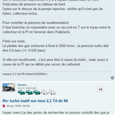
n
o
l'indicateur de pression au tableau de bord
n
l'autre sur le dessus de la pompe injection, vérifier qu'il n'ont pas de
l
u
fuites, collecteur inclus.
Pour contrôler la pression de suralimentation
Il faut brancher un manomètre avec un raccord en T sur le tuyau entre le
collecteur et la PI et l'amener dans l'habitacle,
Partir sur route ,
La pédale des gaz enfoncée à fond à 2500 tr/mn , la pression turbo doit
être 0,6 bars (+/- 0.025 bars).
Si elle est insuffisante , c'est peut être à cause du turbo , mais aussi à
cause de la PI qui ne débite pas assez de carburant
espace II 2.1td 95 limited 530000km
Ancien
Sur la nationale
Re: turbo inatif sur mon 2,1 Td de 94
M
04 juil. 2026, 06:54
e
s
Impec merci j'ai des pistes de recherches et pouvoir contrôlé des que je
s