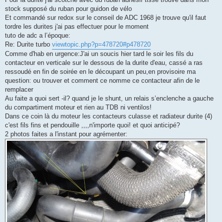
s
stock supposé du ruban pour guidon de vélo
a
g
Et commandé sur redox sur le conseil de ADC 1968 je trouve qu'il faut
e
tordre les durites j'ai pas effectuer pour le moment
n
o
tuto de adc a l’époque:
n
Re: Durite turbo
viewtopic.php?p=478720#p478720
l
u
Comme d'hab en urgence:J'ai un soucis hier tard le soir les fils du
contacteur en verticale sur le dessous de la durite d'eau, cassé a ras
ressoudé en fin de soirée en le découpant un peu,en provisoire ma
question: ou trouver et comment ce nomme ce contacteur afin de le
remplacer
Au faite a quoi sert -il? quand je le shunt, un relais s’enclenche a gauche
du compartiment moteur et rien au TDB ni ventilos!
Dans ce coin là du moteur les contacteurs culasse et radiateur durite (4)
c'est fils fins et pendouille ,,,,n'importe quoi! et quoi anticipé?
2 photos faites a l'instant pour agrémenter: