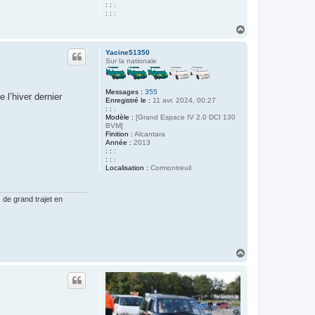
: :
:
: :
:
H
a
u
Yacine51350
t
Sur la nationale
Messages :
355
 l’hiver dernier
Enregistré le :
11 avr. 2024, 00:27
: :
:
Modèle :
[Grand Espace IV 2.0 DCI 130
BVM]
Finition :
Alcantara
Année :
2013
: :
:
: :
:
Localisation :
Cormontreuil
de grand trajet en
H
a
u
t