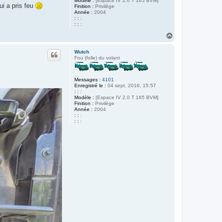
Modèle :
[Espace IV 2.0 T 165 BVM]
i a pris feu
Finition :
Privilège
Année :
2004
: :
:
: :
:
H
a
u
Wutch
t
Fou (folle) du volant
Messages :
4101
Enregistré le :
04 sept. 2016, 15:57
: :
:
Modèle :
[Espace IV 2.0 T 165 BVM]
Finition :
Privilège
Année :
2004
: :
:
: :
: