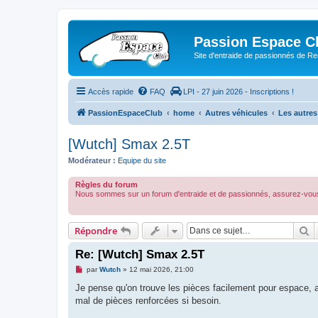
Passion Espace C
Site d'entraide de passionnés de R
Accès rapide
FAQ
LPI - 27 juin 2026 - Inscriptions !
PassionEspaceClub
home
Autres véhicules
Les autres
[Wutch] Smax 2.5T
Modérateur :
Equipe du site
Règles du forum
Nous sommes sur un forum d'entraide et de passionnés, assurez-vous
R
Répondre
Re: [Wutch] Smax 2.5T
M
par
Wutch
»
12 mai 2026, 21:00
e
s
Je pense qu'on trouve les pièces facilement pour espace, 
s
mal de pièces renforcées si besoin.
a
g