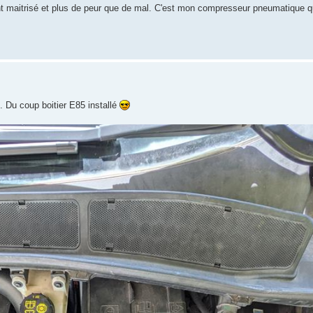
t maitrisé et plus de peur que de mal. C'est mon compresseur pneumatique qu
 Du coup boitier E85 installé