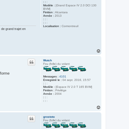
: :
:
Modèle :
[Grand Espace IV 2.0 DCI 130
BVM]
Finition :
Alcantara
Année :
2013
: :
:
: :
:
Localisation :
Cormontreuil
de grand trajet en
H
a
u
Wutch
t
Fou (folle) du volant
nforme
Messages :
4101
Enregistré le :
04 sept. 2016, 15:57
: :
:
Modèle :
[Espace IV 2.0 T 165 BVM]
Finition :
Privilège
Année :
2004
: :
:
: :
:
H
a
u
grostoto
t
Fou (folle) du volant