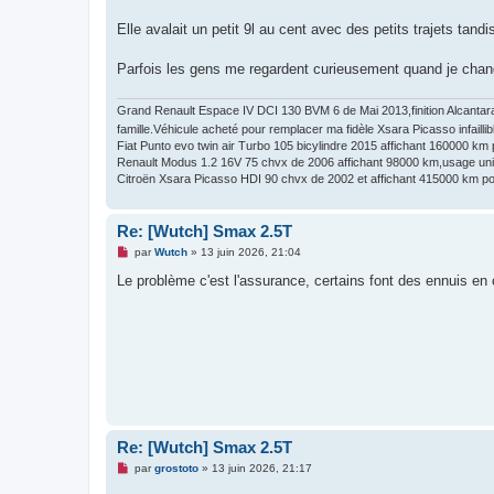
g
e
Elle avalait un petit 9l au cent avec des petits trajets tand
n
o
n
Parfois les gens me regardent curieusement quand je chang
l
u
Grand Renault Espace IV DCI 130 BVM 6 de Mai 2013,finition Alcantara
famille.Véhicule acheté pour remplacer ma fidèle Xsara Picasso infaillib
Fiat Punto evo twin air Turbo 105 bicylindre 2015 affichant 160000 km po
Renault Modus 1.2 16V 75 chvx de 2006 affichant 98000 km,usage unique
Citroën Xsara Picasso HDI 90 chvx de 2002 et affichant 415000 km pou
Re: [Wutch] Smax 2.5T
M
par
Wutch
»
13 juin 2026, 21:04
e
s
Le problème c'est l'assurance, certains font des ennuis en 
s
a
g
e
n
o
n
l
u
Re: [Wutch] Smax 2.5T
M
par
grostoto
»
13 juin 2026, 21:17
e
s