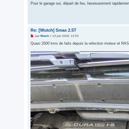
e
Pour le garage oui, départ de feu, heureusement rapidemen
n
o
n
l
u
Re: [Wutch] Smax 2.5T
M
par
Wutch
»
13 juin 2026, 13:53
e
s
Quasi 2500 kms de faits depuis la refection moteur et RAS.
s
a
g
e
n
o
n
l
u