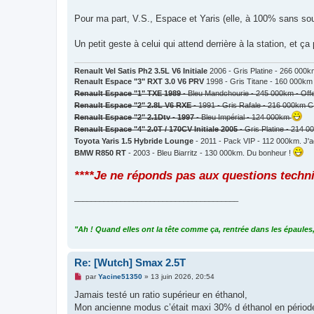
a
g
Pour ma part, V.S., Espace et Yaris (elle, à 100% sans so
e
n
o
Un petit geste à celui qui attend derrière à la station, et ç
n
l
u
Renault Vel Satis Ph2 3.5L V6 Initiale
2006 - Gris Platine - 266 000
Renault Espace "3" RXT 3.0 V6 PRV
1998 - Gris Titane - 160 000km
Renault Espace "1" TXE 1989
- Bleu Mandchourie - 245 000km - Off
Renault Espace "2" 2.8L V6 RXE
- 1991 - Gris Rafale - 216 000km C
Renault Espace "2" 2.1Dtv - 1997
- Bleu Impérial - 124 000km
Renault Espace "4" 2.0T / 170CV Initiale 2005
- Gris Platine - 214 
Toyota Yaris 1.5 Hybride Lounge
- 2011 - Pack VIP - 112 000km. J'a
BMW R850 RT
- 2003 - Bleu Biarritz - 130 000km. Du bonheur !
****Je ne réponds pas aux questions techn
_______________________________________
"Ah ! Quand elles ont la tête comme ça, rentrée dans les épaules,
Re: [Wutch] Smax 2.5T
M
par
Yacine51350
»
13 juin 2026, 20:54
e
s
Jamais testé un ratio supérieur en éthanol,
s
Mon ancienne modus c’était maxi 30% d éthanol en période 
a