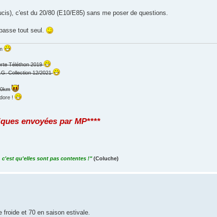
ucis), c'est du 20/80 (E10/E85) sans me poser de questions.
a passe tout seul.
km
erte Téléthon 2019
.G. Collection 12/2021
000km
dore !
iques envoyées par MP****
 c'est qu'elles sont pas contentes !"
(Coluche)
froide et 70 en saison estivale.