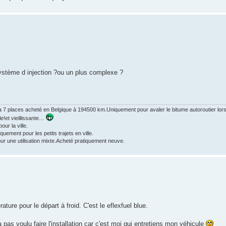
 système d injection ?ou un plus complexe ?
 7 places acheté en Belgique à 194500 km.Uniquement pour avaler le bitume autoroutier lors 
le!et vieillissante…
ur la ville.
ment pour les petits trajets en ville.
r une utilisation mixte.Acheté pratiquement neuve.
ture pour le départ à froid. C'est le eflexfuel blue.
'a pas voulu faire l'installation car c'est moi qui entretiens mon véhicule