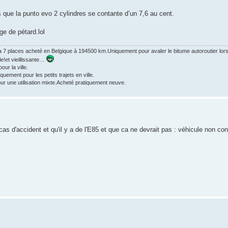
is que la punto evo 2 cylindres se contante d’un 7,6 au cent.
e de pétard.lol
 7 places acheté en Belgique à 194500 km.Uniquement pour avaler le bitume autoroutier lors 
le!et vieillissante…
ur la ville.
ment pour les petits trajets en ville.
r une utilisation mixte.Acheté pratiquement neuve.
cas d'accident et qu'il y a de l'E85 et que ca ne devrait pas : véhicule non co