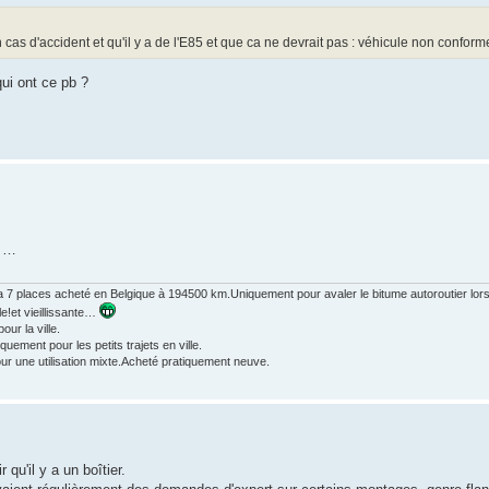
 cas d'accident et qu'il y a de l'E85 et que ca ne devrait pas : véhicule non conform
ui ont ce pb ?
e …
 7 places acheté en Belgique à 194500 km.Uniquement pour avaler le bitume autoroutier lors 
le!et vieillissante…
ur la ville.
ment pour les petits trajets en ville.
r une utilisation mixte.Acheté pratiquement neuve.
qu'il y a un boîtier.