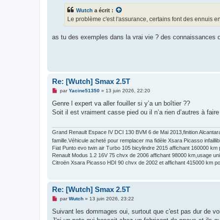
s
Wutch
a écrit :
a
g
Le problème c'est l'assurance, certains font des ennuis en
e
n
o
as tu des exemples dans la vrai vie ? des connaissances q
n
l
u
Re: [Wutch] Smax 2.5T
M
par
Yacine51350
»
13 juin 2026, 22:20
e
s
Genre l expert va aller fouiller si y’a un boîtier ??
s
Soit il est vraiment casse pied ou il n’a rien d’autres à fair
a
g
e
n
Grand Renault Espace IV DCI 130 BVM 6 de Mai 2013,finition Alcantara
o
famille.Véhicule acheté pour remplacer ma fidèle Xsara Picasso infaillib
n
Fiat Punto evo twin air Turbo 105 bicylindre 2015 affichant 160000 km po
l
Renault Modus 1.2 16V 75 chvx de 2006 affichant 98000 km,usage unique
u
Citroën Xsara Picasso HDI 90 chvx de 2002 et affichant 415000 km pou
Re: [Wutch] Smax 2.5T
M
par
Wutch
»
13 juin 2026, 23:22
e
s
Suivant les dommages oui, surtout que c'est pas dur de voir 
s