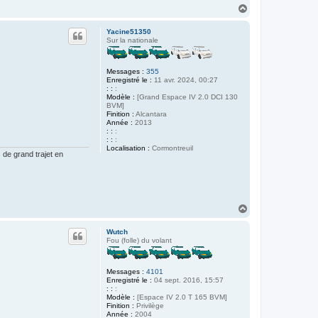
H
a
u
Yacine51350
t
Sur la nationale
Messages :
355
Enregistré le :
11 avr. 2024, 00:27
: :
:
Modèle :
[Grand Espace IV 2.0 DCI 130
BVM]
Finition :
Alcantara
Année :
2013
: :
:
: :
:
Localisation :
Cormontreuil
de grand trajet en
H
a
u
Wutch
t
Fou (folle) du volant
Messages :
4101
Enregistré le :
04 sept. 2016, 15:57
: :
:
Modèle :
[Espace IV 2.0 T 165 BVM]
Finition :
Privilège
Année :
2004