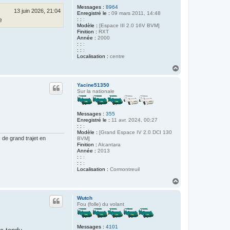
Messages :
8964
13 juin 2026, 21:04
Enregistré le :
09 mars 2011, 14:48
: :
:
e
Modèle :
[Espace III 2.0 16V BVM]
Finition :
RXT
Année :
2000
: :
:
: :
:
Localisation :
centre
H
a
u
Yacine51350
t
Sur la nationale
Messages :
355
Enregistré le :
11 avr. 2024, 00:27
: :
:
Modèle :
[Grand Espace IV 2.0 DCI 130
de grand trajet en
BVM]
Finition :
Alcantara
Année :
2013
: :
:
: :
:
Localisation :
Cormontreuil
H
a
u
Wutch
t
Fou (folle) du volant
Messages :
4101