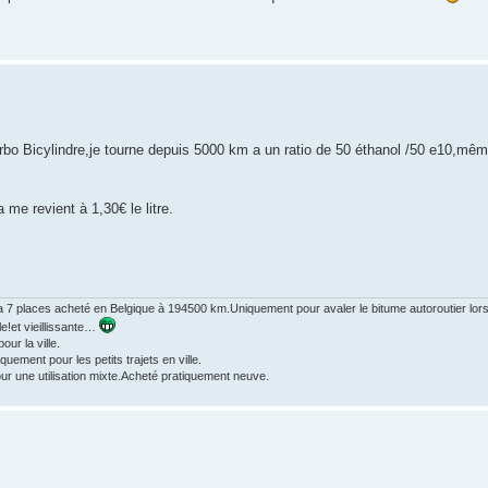
rbo Bicylindre,je tourne depuis 5000 km a un ratio de 50 éthanol /50 e10,même
me revient à 1,30€ le litre.
 7 places acheté en Belgique à 194500 km.Uniquement pour avaler le bitume autoroutier lors 
le!et vieillissante…
ur la ville.
ment pour les petits trajets en ville.
r une utilisation mixte.Acheté pratiquement neuve.