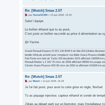
Re: [Wutch] Smax 2.5T
M
par
Yacine51350
»
13 juin 2026, 15:33
e
s
Salut l équipe.
s
a
g
Le boîtier éthanol que tu as posé,
e
C’est juste un boîtier raccordé au prise d alimentation au
n
o
n
@+Yacine.
l
u
Grand Renault Espace IV DCI 130 BVM 6 de Mai 2013,finition Alcantara
famille.Véhicule acheté pour remplacer ma fidèle Xsara Picasso infaillib
Fiat Punto evo twin air Turbo 105 bicylindre 2015 affichant 160000 km po
Renault Modus 1.2 16V 75 chvx de 2006 affichant 98000 km,usage unique
Citroën Xsara Picasso HDI 90 chvx de 2002 et affichant 415000 km pou
Re: [Wutch] Smax 2.5T
M
par
Wutch
»
13 juin 2026, 16:18
e
s
Je l'ai fait posé, pour avoir la carte grise en règle, flexfuel.
s
a
g
Tu as piquage injecteur, capteur ethanol et sonde de tempéra
e
n
o
J'étais au départ parti sur un biomotor, mais l'installateur n