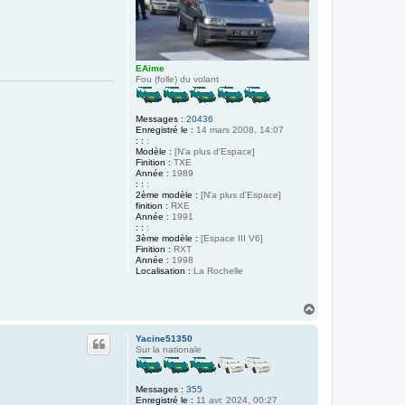
EAime
Fou (folle) du volant
Messages :
20436
Enregistré le :
14 mars 2008, 14:07
: :
:
Modèle :
[N'a plus d'Espace]
Finition :
TXE
Année :
1989
: :
:
2ème modèle :
[N'a plus d'Espace]
finition :
RXE
Année :
1991
: :
:
3ème modèle :
[Espace III V6]
Finition :
RXT
Année :
1998
Localisation :
La Rochelle
H
a
u
Yacine51350
t
Sur la nationale
Messages :
355
Enregistré le :
11 avr. 2024, 00:27