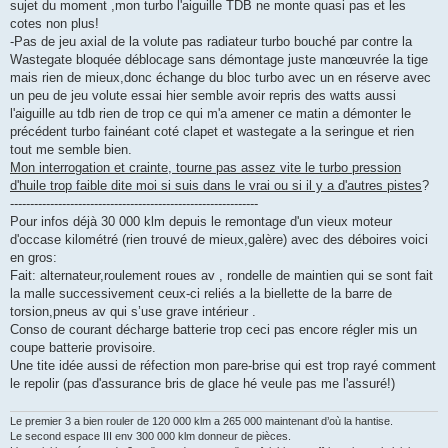
g
sujet du moment ,mon turbo l'aiguille TDB ne monte quasi pas et les
e
cotes non plus!
n
o
-Pas de jeu axial de la volute pas radiateur turbo bouché par contre la
n
Wastegate bloquée déblocage sans démontage juste manœuvrée la tige
l
u
mais rien de mieux,donc échange du bloc turbo avec un en réserve avec
un peu de jeu volute essai hier semble avoir repris des watts aussi
l'aiguille au tdb rien de trop ce qui m'a amener ce matin a démonter le
précédent turbo fainéant coté clapet et wastegate a la seringue et rien
tout me semble bien.
Mon interrogation et crainte, tourne pas assez vite le turbo pression
d'huile trop faible dite moi si suis dans le vrai ou si il y a d'autres pistes
?
--------------------------------------------------------------
Pour infos déjà 30 000 klm depuis le remontage d'un vieux moteur
d'occase kilométré (rien trouvé de mieux,galère) avec des déboires voici
en gros:
Fait: alternateur,roulement roues av , rondelle de maintien qui se sont fait
la malle successivement ceux-ci reliés a la biellette de la barre de
torsion,pneus av qui s’use grave intérieur .
Conso de courant décharge batterie trop ceci pas encore régler mis un
coupe batterie provisoire.
Une tite idée aussi de réfection mon pare-brise qui est trop rayé comment
le repolir (pas d'assurance bris de glace hé veule pas me l'assuré!)
Le premier 3 a bien rouler de 120 000 klm a 265 000 maintenant d’où la hantise.
Le second espace III env 300 000 klm donneur de pièces.