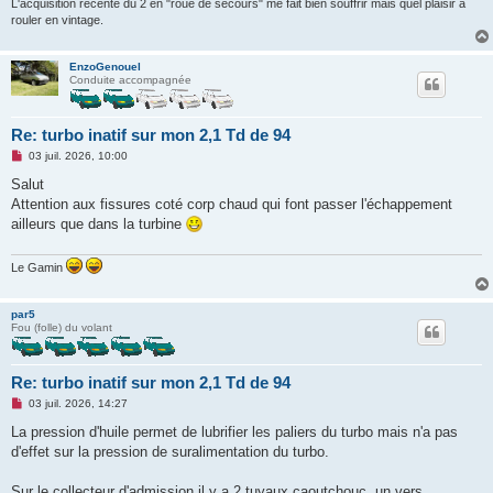
L'acquisition récente du 2 en "roue de secours" me fait bien souffrir mais quel plaisir a
rouler en vintage.
EnzoGenouel
Conduite accompagnée
Re: turbo inatif sur mon 2,1 Td de 94
M
03 juil. 2026, 10:00
e
s
Salut
s
Attention aux fissures coté corp chaud qui font passer l'échappement
a
g
ailleurs que dans la turbine
e
n
o
Le Gamin
n
l
u
par5
Fou (folle) du volant
Re: turbo inatif sur mon 2,1 Td de 94
M
03 juil. 2026, 14:27
e
s
La pression d'huile permet de lubrifier les paliers du turbo mais n'a pas
s
d'effet sur la pression de suralimentation du turbo.
a
g
e
Sur le collecteur d'admission il y a 2 tuyaux caoutchouc, un vers