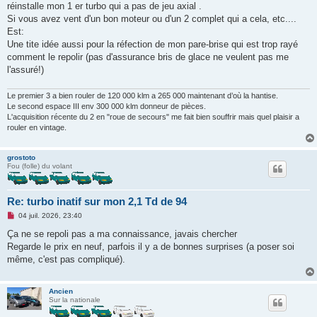
réinstalle mon 1 er turbo qui a pas de jeu axial .
a
g
Si vous avez vent d'un bon moteur ou d'un 2 complet qui a cela, etc....
e
Est:
n
o
Une tite idée aussi pour la réfection de mon pare-brise qui est trop rayé
n
comment le repolir (pas d'assurance bris de glace ne veulent pas me
l
u
l'assuré!)
Le premier 3 a bien rouler de 120 000 klm a 265 000 maintenant d’où la hantise.
Le second espace III env 300 000 klm donneur de pièces.
L'acquisition récente du 2 en "roue de secours" me fait bien souffrir mais quel plaisir a
rouler en vintage.
grostoto
Fou (folle) du volant
Re: turbo inatif sur mon 2,1 Td de 94
M
04 juil. 2026, 23:40
e
s
Ça ne se repoli pas a ma connaissance, javais chercher
s
Regarde le prix en neuf, parfois il y a de bonnes surprises (a poser soi
a
g
même, c'est pas compliqué).
e
n
o
n
Ancien
l
Sur la nationale
u