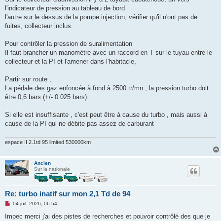
n
o
l'indicateur de pression au tableau de bord
n
l'autre sur le dessus de la pompe injection, vérifier qu'il n'ont pas de
l
u
fuites, collecteur inclus.
Pour contrôler la pression de suralimentation
Il faut brancher un manomètre avec un raccord en T sur le tuyau entre le
collecteur et la PI et l'amener dans l'habitacle,
Partir sur route ,
La pédale des gaz enfoncée à fond à 2500 tr/mn , la pression turbo doit
être 0,6 bars (+/- 0.025 bars).
Si elle est insuffisante , c'est peut être à cause du turbo , mais aussi à
cause de la PI qui ne débite pas assez de carburant
espace II 2.1td 95 limited 530000km
Ancien
Sur la nationale
Re: turbo inatif sur mon 2,1 Td de 94
M
04 juil. 2026, 06:54
e
s
Impec merci j'ai des pistes de recherches et pouvoir contrôlé des que je
s