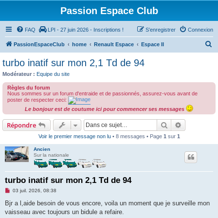
Passion Espace Club
FAQ
LPI - 27 juin 2026 - Inscriptions !
S’enregistrer
Connexion
R
PassionEspaceClub
home
Renault Espace
Espace II
e
turbo inatif sur mon 2,1 Td de 94
c
Modérateur :
Equipe du site
h
Règles du forum
e
Nous sommes sur un forum d'entraide et de passionnés, assurez-vous avant de
poster de respecter ceci:
r
Le bonjour est de coutume ici pour commencer ses messages
c
Rechercher
Recherche 
Répondre
h
Voir le premier message non lu
• 8 messages • Page
1
sur
1
e
r
Ancien
Sur la nationale
turbo inatif sur mon 2,1 Td de 94
M
03 juil. 2026, 08:38
e
s
Bjr a l,aide besoin de vous encore, voila un moment que je surveille mon
s
vaisseau avec toujours un bidule a refaire.
a