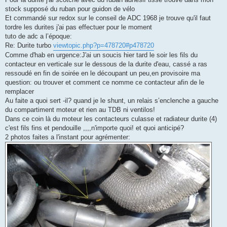
s
stock supposé du ruban pour guidon de vélo
a
g
Et commandé sur redox sur le conseil de ADC 1968 je trouve qu'il faut
e
tordre les durites j'ai pas effectuer pour le moment
n
o
tuto de adc a l’époque:
n
Re: Durite turbo
viewtopic.php?p=478720#p478720
l
u
Comme d'hab en urgence:J'ai un soucis hier tard le soir les fils du
contacteur en verticale sur le dessous de la durite d'eau, cassé a ras
ressoudé en fin de soirée en le découpant un peu,en provisoire ma
question: ou trouver et comment ce nomme ce contacteur afin de le
remplacer
Au faite a quoi sert -il? quand je le shunt, un relais s’enclenche a gauche
du compartiment moteur et rien au TDB ni ventilos!
Dans ce coin là du moteur les contacteurs culasse et radiateur durite (4)
c'est fils fins et pendouille ,,,,n'importe quoi! et quoi anticipé?
2 photos faites a l'instant pour agrémenter: