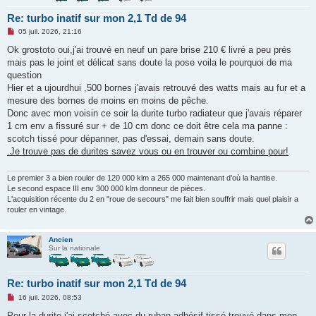
Re: turbo inatif sur mon 2,1 Td de 94
M
05 juil. 2026, 21:16
e
s
Ok grostoto oui,j'ai trouvé en neuf un pare brise 210 € livré a peu prés
s
mais pas le joint et délicat sans doute la pose voila le pourquoi de ma
a
g
question
e
Hier et a ujourdhui ,500 bornes j'avais retrouvé des watts mais au fur et a
n
o
mesure des bornes de moins en moins de pêche.
n
Donc avec mon voisin ce soir la durite turbo radiateur que j'avais réparer
l
u
1 cm env a fissuré sur + de 10 cm donc ce doit être cela ma panne :
scotch tissé pour dépanner, pas d'essai, demain sans doute.
.Je trouve pas de durites savez vous ou en trouver ou combine pour!
Le premier 3 a bien rouler de 120 000 klm a 265 000 maintenant d’où la hantise.
Le second espace III env 300 000 klm donneur de pièces.
L'acquisition récente du 2 en "roue de secours" me fait bien souffrir mais quel plaisir a
rouler en vintage.
Ancien
Sur la nationale
Re: turbo inatif sur mon 2,1 Td de 94
M
16 juil. 2026, 08:53
e
s
Pour la durite j'ai scotché avec du ruban adhésif tissé trouvé dans mon