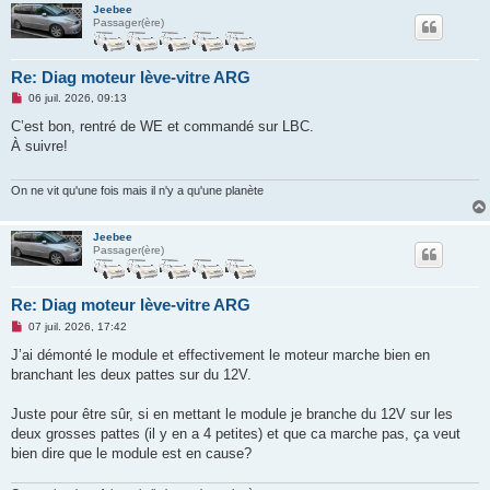
n
Jeebee
l
Passager(ère)
u
Re: Diag moteur lève-vitre ARG
M
06 juil. 2026, 09:13
e
s
C’est bon, rentré de WE et commandé sur LBC.
s
À suivre!
a
g
e
n
On ne vit qu'une fois mais il n'y a qu'une planète
o
n
l
Jeebee
u
Passager(ère)
Re: Diag moteur lève-vitre ARG
M
07 juil. 2026, 17:42
e
s
J’ai démonté le module et effectivement le moteur marche bien en
s
branchant les deux pattes sur du 12V.
a
g
e
Juste pour être sûr, si en mettant le module je branche du 12V sur les
n
o
deux grosses pattes (il y en a 4 petites) et que ca marche pas, ça veut
n
bien dire que le module est en cause?
l
u