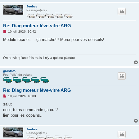
Jeebee
Passager(ère)
Re: Diag moteur lève-vitre ARG
M
10 juil. 2026, 16:42
e
s
Module reçu et…..ça marche!!! Merci pour vos conseils!
s
a
g
e
n
On ne vit qu'une fois mais il n'y a qu'une planète
o
n
l
grostoto
u
Fou (folle) du volant
Re: Diag moteur lève-vitre ARG
M
10 juil. 2026, 18:03
e
s
salut
s
cool, tu as commandé ça ou ?
a
g
lien pour les copains..
e
n
o
n
Jeebee
l
Passager(ère)
u