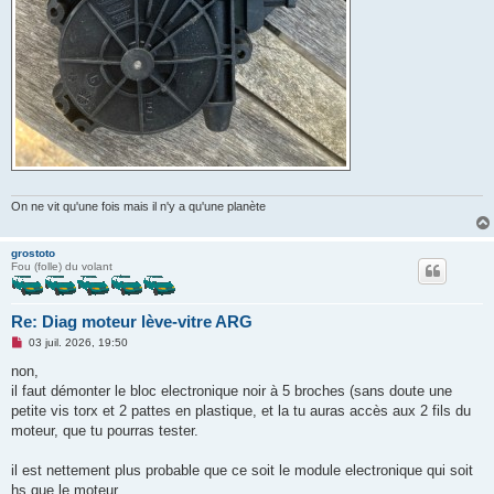
On ne vit qu'une fois mais il n'y a qu'une planète
grostoto
Fou (folle) du volant
Re: Diag moteur lève-vitre ARG
M
03 juil. 2026, 19:50
e
s
non,
s
il faut démonter le bloc electronique noir à 5 broches (sans doute une
a
g
petite vis torx et 2 pattes en plastique, et la tu auras accès aux 2 fils du
e
moteur, que tu pourras tester.
n
o
n
il est nettement plus probable que ce soit le module electronique qui soit
l
u
hs que le moteur.