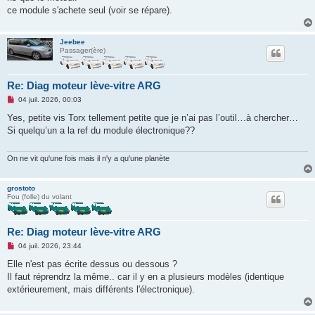
ce module s'achete seul (voir se répare).
Jeebee
Passager(ère)
Re: Diag moteur lève-vitre ARG
M
04 juil. 2026, 00:03
e
s
Yes, petite vis Torx tellement petite que je n’ai pas l’outil…à chercher…
s
Si quelqu’un a la ref du module électronique??
a
g
e
n
On ne vit qu'une fois mais il n'y a qu'une planète
o
n
l
grostoto
u
Fou (folle) du volant
Re: Diag moteur lève-vitre ARG
M
04 juil. 2026, 23:44
e
s
Elle n'est pas écrite dessus ou dessous ?
s
Il faut réprendrz la même.. car il y en a plusieurs modèles (identique
a
g
extérieurement, mais différents l'électronique).
e
n
o