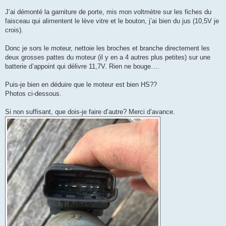
g
e
J’ai démonté la garniture de porte, mis mon voltmètre sur les fiches du
n
o
faisceau qui alimentent le lève vitre et le bouton, j’ai bien du jus (10,5V je
n
crois).
l
u
Donc je sors le moteur, nettoie les broches et branche directement les
deux grosses pattes du moteur (il y en a 4 autres plus petites) sur une
batterie d’appoint qui délivre 11,7V. Rien ne bouge….
Puis-je bien en déduire que le moteur est bien HS??
Photos ci-dessous.
Si non suffisant, que dois-je faire d’autre? Merci d’avance.