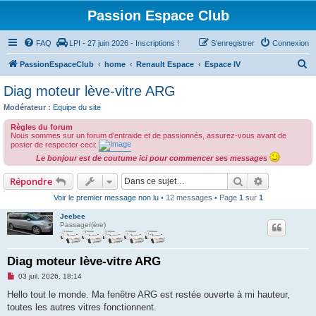
Passion Espace Club
FAQ
LPI - 27 juin 2026 - Inscriptions !
S’enregistrer
Connexion
R
PassionEspaceClub
home
Renault Espace
Espace IV
e
Diag moteur lève-vitre ARG
c
Modérateur :
Equipe du site
h
Règles du forum
e
Nous sommes sur un forum d'entraide et de passionnés, assurez-vous avant de
poster de respecter ceci:
r
Le bonjour est de coutume ici pour commencer ses messages
c
Rechercher
Recherche 
Répondre
h
Voir le premier message non lu
• 12 messages • Page
1
sur
1
e
r
Jeebee
Passager(ère)
Diag moteur lève-vitre ARG
M
03 juil. 2026, 18:14
e
s
Hello tout le monde. Ma fenêtre ARG est restée ouverte à mi hauteur,
s
toutes les autres vitres fonctionnent.
a