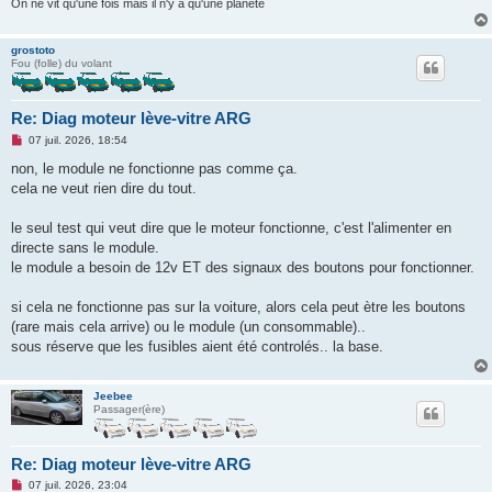
On ne vit qu'une fois mais il n'y a qu'une planète
grostoto
Fou (folle) du volant
Re: Diag moteur lève-vitre ARG
M
07 juil. 2026, 18:54
e
s
non, le module ne fonctionne pas comme ça.
s
cela ne veut rien dire du tout.
a
g
e
le seul test qui veut dire que le moteur fonctionne, c'est l'alimenter en
n
o
directe sans le module.
n
le module a besoin de 12v ET des signaux des boutons pour fonctionner.
l
u
si cela ne fonctionne pas sur la voiture, alors cela peut ètre les boutons
(rare mais cela arrive) ou le module (un consommable)..
sous réserve que les fusibles aient été controlés.. la base.
Jeebee
Passager(ère)
Re: Diag moteur lève-vitre ARG
M
07 juil. 2026, 23:04