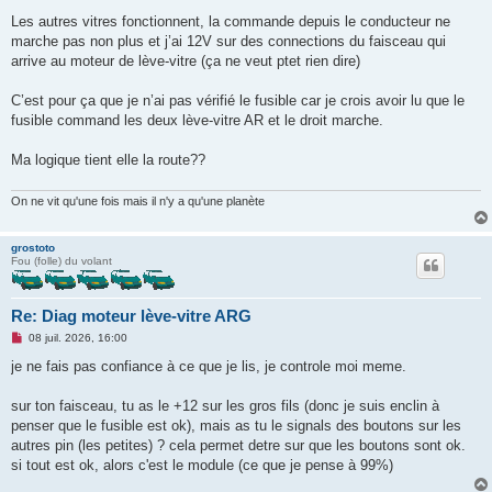
e
s
Les autres vitres fonctionnent, la commande depuis le conducteur ne
s
marche pas non plus et j’ai 12V sur des connections du faisceau qui
a
g
arrive au moteur de lève-vitre (ça ne veut ptet rien dire)
e
n
o
C’est pour ça que je n’ai pas vérifié le fusible car je crois avoir lu que le
n
fusible command les deux lève-vitre AR et le droit marche.
l
u
Ma logique tient elle la route??
On ne vit qu'une fois mais il n'y a qu'une planète
grostoto
Fou (folle) du volant
Re: Diag moteur lève-vitre ARG
M
08 juil. 2026, 16:00
e
s
je ne fais pas confiance à ce que je lis, je controle moi meme.
s
a
g
sur ton faisceau, tu as le +12 sur les gros fils (donc je suis enclin à
e
penser que le fusible est ok), mais as tu le signals des boutons sur les
n
o
autres pin (les petites) ? cela permet detre sur que les boutons sont ok.
n
si tout est ok, alors c'est le module (ce que je pense à 99%)
l
u