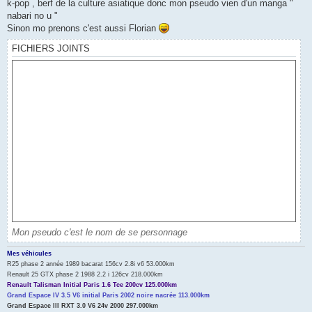
k-pop , berf de la culture asiatique donc mon pseudo vien d'un manga "
a
g
nabari no u "
e
Sinon mo prenons c'est aussi Florian
n
o
FICHIERS JOINTS
n
l
u
Mon pseudo c'est le nom de se personnage
Mes véhicules
R25 phase 2 année 1989 bacarat 156cv 2.8i v6 53.000km
Renault 25 GTX phase 2 1988 2.2 i 126cv 218.000km
Renault Talisman Initial Paris 1.6 Tce 200cv 125.000km
Grand Espace IV 3.5 V6 initial Paris 2002 noire nacrée 113.000km
Grand Espace III RXT 3.0 V6 24v 2000 297.000km