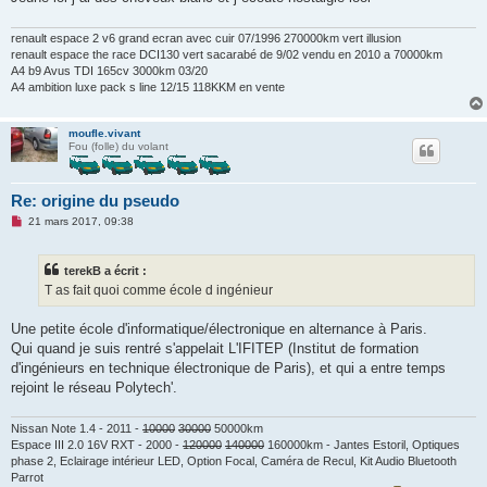
renault espace 2 v6 grand ecran avec cuir 07/1996 270000km vert illusion
renault espace the race DCI130 vert sacarabé de 9/02 vendu en 2010 a 70000km
A4 b9 Avus TDI 165cv 3000km 03/20
A4 ambition luxe pack s line 12/15 118KKM en vente
moufle.vivant
Fou (folle) du volant
Re: origine du pseudo
M
21 mars 2017, 09:38
e
s
s
terekB a écrit :
a
g
T as fait quoi comme école d ingénieur
e
n
o
Une petite école d'informatique/électronique en alternance à Paris.
n
Qui quand je suis rentré s'appelait L'IFITEP (Institut de formation
l
u
d'ingénieurs en technique électronique de Paris), et qui a entre temps
rejoint le réseau Polytech'.
Nissan Note 1.4 - 2011 -
10000
30000
50000km
Espace III 2.0 16V RXT - 2000 -
120000
140000
160000km - Jantes Estoril, Optiques
phase 2, Eclairage intérieur LED, Option Focal, Caméra de Recul, Kit Audio Bluetooth
Parrot