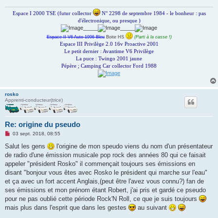
e
n
Espace I 2000 TSE (futur collector
N° 2298 de septembre 1984 - le bonheur : pas
o
d'électronique, ou presque )
n
_____
_____
l
u
Espace II V6 Auto 1996 Bleu
Boite HS
(Parti à la casse !)
Espace III Privilège 2.0 16v Proactive 2001
Le petit dernier : Avantime V6 Privilège
La puce : Twingo 2001 jaune
Pépère ; Camping Car collector Ford 1988
rosko
Apprenti-conducteur(trice)
Re: origine du pseudo
M
03 sept. 2018, 08:55
e
s
Salut les gens
l'origine de mon speudo viens du nom d'un présentateur
s
de radio d'une émission musicale pop rock des années 80 qui ce faisait
a
g
appeler "président Rosko" il commençait toujours ses émissions en
e
disant "bonjour vous êtes avec Rosko le président qui marche sur l'eau"
n
o
et ça avec un fort accent Anglais,(peut être l'avez vous connu?) fan de
n
ses émissions et mon prénom étant Robert, j'ai pris et gardé ce pseudo
l
u
pour ne pas oublié cette période Rock'N Roll, ce que je suis toujours
mais plus dans l'esprit que dans les gestes
au suivant