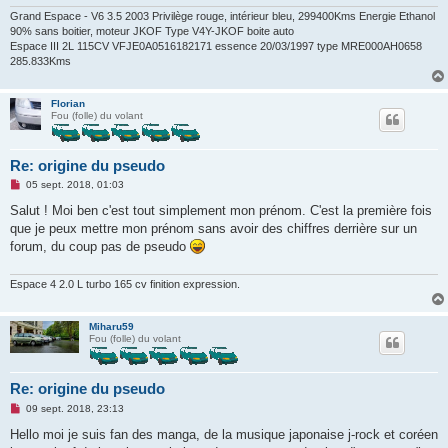
Grand Espace - V6 3.5 2003 Privilège rouge, intérieur bleu, 299400Kms Energie Ethanol
90% sans boitier, moteur JKOF Type V4Y-JKOF boite auto
Espace III 2L 115CV VFJE0A0516182171 essence 20/03/1997 type MRE000AH0658
285.833Kms
Florian
Fou (folle) du volant
Re: origine du pseudo
M
05 sept. 2018, 01:03
e
s
Salut ! Moi ben c'est tout simplement mon prénom. C'est la première fois
s
que je peux mettre mon prénom sans avoir des chiffres derrière sur un
a
g
forum, du coup pas de pseudo
e
n
o
Espace 4 2.0 L turbo 165 cv finition expression.
n
l
u
Miharu59
Fou (folle) du volant
Re: origine du pseudo
M
09 sept. 2018, 23:13
e
s
Hello moi je suis fan des manga, de la musique japonaise j-rock et coréen
s