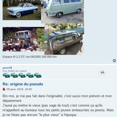
l
u
Espace III 2.2 DT rxe 06/2000 240 000 Km
yves78
Fou (folle) du volant
Re: origine du pseudo
M
09 janv. 2019, 16:00
e
s
Bin moi, je n'ai pas fait dans l'originalité, c'est aussi mon prénom et mon
s
département.
a
g
J'aurai pu mettre le vieux (pas sage du tout) c'est comme ça qu'ils
e
m'appellent au bureaux tous les petits jeunes embauchés ou presta. Mais
n
o
je ne l'étais pas encore "le plus vieux" à l'époque.