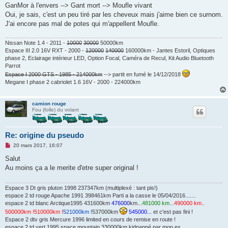
e
GanMor à l'envers --> Gant mort --> Moufle vivant
n
o
Oui, je sais, c'est un peu tiré par les cheveux mais j'aime bien ce surnom.
n
J'ai encore pas mal de potes qui m'appellent Moufle.
l
u
Nissan Note 1.4 - 2011 -
10000
30000
50000km
Espace III 2.0 16V RXT - 2000 -
120000
140000
160000km - Jantes Estoril, Optiques
phase 2, Eclairage intérieur LED, Option Focal, Caméra de Recul, Kit Audio Bluetooth
Parrot
Espace I 2000 GTS - 1985 - 214000km
--> partit en fumé le 14/12/2018
Megane I phase 2 cabriolet 1.6 16V - 2000 - 224000km
camion rouge
Fou (folle) du volant
Re: origine du pseudo
M
20 mars 2017, 16:07
e
s
Salut
s
Au moins ça a le merite d'etre super original !
a
g
e
n
Espace 3 Dt gris pluton 1998 237347km (multiplexé : tant pis!)
o
espace 2 td rouge Apache 1991 398461km Parti a la casse le 05/04/2016.......
n
espace 2 td blanc Arctique1995 431600km
476000
km...
481000 km...
490000 km..
l
500000km !
510000km !
521000km !
537000km
545000...
et c'est pas fini !
u
Espace 2 dtv gris Mercure 1996 limited en cours de remise en route !
espace 2 td vert 1995 space mountain 330000km kidnappé par mon ex ...