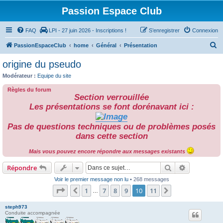
Passion Espace Club
FAQ
LPI - 27 juin 2026 - Inscriptions !
S’enregistrer
Connexion
R
PassionEspaceClub
home
Général
Présentation
e
origine du pseudo
c
Modérateur :
Equipe du site
h
Règles du forum
e
Section verrouillée
r
Les présentations se font dorénavant ici :
c
Pas de questions techniques ou de problèmes posés
h
dans cette section
e
Mais vous pouvez encore répondre aux messages existants
r
Rechercher
Recherche 
Répondre
Voir le premier message non lu
• 268 messages
Page
10
sur
11
1
7
8
9
10
11
Précédente
Suivante
…
steph973
Conduite accompagnée