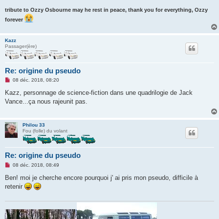
tribute to Ozzy Osbourne may he rest in peace, thank you for everything, Ozzy
forever
Kazz
Passager(ère)
Re: origine du pseudo
M
08 déc. 2018, 08:20
e
s
Kazz, personnage de science-fiction dans une quadrilogie de Jack
s
Vance...ça nous rajeunit pas.
a
g
e
n
Philou 33
o
Fou (folle) du volant
n
l
u
Re: origine du pseudo
M
08 déc. 2018, 08:49
e
s
Ben! moi je cherche encore pourquoi j' ai pris mon pseudo, difficile à
s
retenir
a
g
e
n
o
n