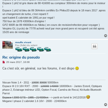
Espace 1 ph2 td gris titane de 88 416000 au compteur 300mkm de moins pour le moteur
!
Espace 1 ph2 td bleu de 89 364mkm certifiés Ex Philou33 depuis le 18 mars 2017 .apres
un changement de turbo, c'est reparti !!
opel kadett E cabriolet de 1991;un pur regal !
750 four de 1978 43000km d'origine !
GPZ 900R de 89 49000km ex Nikita ( en cours de revision/refection pour voyager )
Vespino GL (cyclo) de 77/78 acheté neuf par mon grand pere et recuperé cet été apres
15/20 ans de remisage
moufle.vivant
Fou (folle) du volant
Re: origine du pseudo
M
20 mars 2017, 16:08
e
s
Ca c'est sûr, en général, sur les forums, il est dispo
s
a
g
e
n
Nissan Note 1.4 - 2011 -
10000
30000
50000km
o
Espace III 2.0 16V RXT - 2000 -
120000
140000
160000km - Jantes Estoril, Optiques
n
phase 2, Eclairage intérieur LED, Option Focal, Caméra de Recul, Kit Audio Bluetooth
l
Parrot
u
Espace I 2000 GTS - 1985 - 214000km
--> partit en fumé le 14/12/2018
Megane I phase 2 cabriolet 1.6 16V - 2000 - 224000km