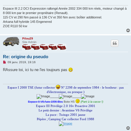
n
l
u
Espace III 2.2 DCI Expression rallongé Année 2002 334 000 km réels, moteur changé à
8 000 km par le premier propriétaire (Renault).
115 CV et 290 Nm passé à 136 CV et 350 Nm avec boîtier additionnel.
Arkana full hybride 145 Engenered
ZOE R110 50 kw
Pilou29
Site Admin
Re: origine du pseudo
M
09 janv. 2019, 19:16
e
s
RAssure toi, ici tu ne l'es toujours pas
s
a
g
e
n
Espace I 2000 TSE (futur collector
N° 2298 de septembre 1984 - le bonheur : pas
o
d'électronique, ou presque )
n
_____
_____
l
u
Espace II V6 Auto 1996 Bleu
Boite HS
(Parti à la casse !)
Espace III Privilège 2.0 16v Proactive 2001
Le petit dernier : Avantime V6 Privilège
La puce : Twingo 2001 jaune
Pépère ; Camping Car collector Ford 1988