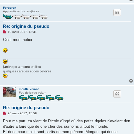
n
l
Forgeron
u
Apprenti-conducteur(trice)
Re: origine du pseudo
M
19 mars 2017, 13:31
e
s
C'est mon metier .
s
a
g
e
n
o
n
j'arrive po a mettre en liste
l
quelques carettes et des pétoires
u
moufle.vivant
Fou (folle) du volant
Re: origine du pseudo
M
20 mars 2017, 15:59
e
s
Pour ma part, ça vient de l'école d'ingé où des petits rigolos n'avaient rien
s
d'autre à faire que de chercher des surnoms à tout le monde.
a
g
Et donc pour moi il sont partis de mon prénom: Morgan, qui donne