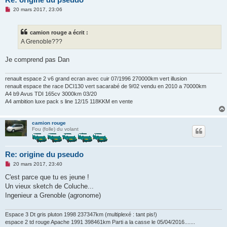
M
20 mars 2017, 23:06
e
s
s
camion rouge a écrit :
a
g
A Grenoble???
e
n
o
Je comprend pas Dan
n
l
u
renault espace 2 v6 grand ecran avec cuir 07/1996 270000km vert illusion
renault espace the race DCI130 vert sacarabé de 9/02 vendu en 2010 a 70000km
A4 b9 Avus TDI 165cv 3000km 03/20
A4 ambition luxe pack s line 12/15 118KKM en vente
camion rouge
Fou (folle) du volant
Re: origine du pseudo
M
20 mars 2017, 23:40
e
s
C'est parce que tu es jeune !
s
Un vieux sketch de Coluche...
a
g
Ingenieur a Grenoble (agronome)
e
n
o
Espace 3 Dt gris pluton 1998 237347km (multiplexé : tant pis!)
n
espace 2 td rouge Apache 1991 398461km Parti a la casse le 05/04/2016.......
l