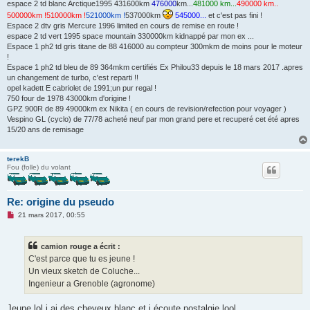
espace 2 td blanc Arctique1995 431600km
476000
km...
481000 km...
490000 km..
u
500000km !
510000km !
521000km !
537000km
545000...
et c'est pas fini !
Espace 2 dtv gris Mercure 1996 limited en cours de remise en route !
espace 2 td vert 1995 space mountain 330000km kidnappé par mon ex ...
Espace 1 ph2 td gris titane de 88 416000 au compteur 300mkm de moins pour le moteur
!
Espace 1 ph2 td bleu de 89 364mkm certifiés Ex Philou33 depuis le 18 mars 2017 .apres
un changement de turbo, c'est reparti !!
opel kadett E cabriolet de 1991;un pur regal !
750 four de 1978 43000km d'origine !
GPZ 900R de 89 49000km ex Nikita ( en cours de revision/refection pour voyager )
Vespino GL (cyclo) de 77/78 acheté neuf par mon grand pere et recuperé cet été apres
15/20 ans de remisage
terekB
Fou (folle) du volant
Re: origine du pseudo
M
21 mars 2017, 00:55
e
s
s
camion rouge a écrit :
a
g
C'est parce que tu es jeune !
e
Un vieux sketch de Coluche...
n
o
Ingenieur a Grenoble (agronome)
n
l
u
Jeune lol j ai des cheveux blanc et j écoute nostalgie lool