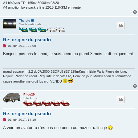
A4 b9 Avus TDI 165cv 3000km 03/20
A4 ambition luxe pack s line 12/15 118KKM en vente
The big III
Sur la nationale
Re: origine du pseudo
M
01 juin 2017, 02:06
e
s
Bonjour, pas pris le chou, je suis accro au grand 3 mais le dt uniquement.
s
a
g
e
n
grand espace III 2.2 dt 07/2000 JEOPL5 (E5)329mKms Initiale Paris Pierre de lune.
o
Rajout: Radar de recul, Régulateur de vitesse, Feux de jour. Modification du chauffage
n
cause aérotherme droit fuyard. VENDU
l
u
Pilou29
Site Admin
Re: origine du pseudo
M
01 juin 2017, 14:10
e
s
A voir ton avatar tu n'es pas que accro au mazout rallongé
s
a
g