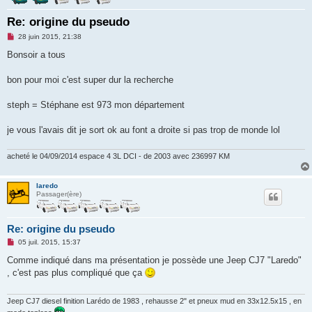
Re: origine du pseudo
M
28 juin 2015, 21:38
e
s
Bonsoir a tous
s
a
g
bon pour moi c'est super dur la recherche
e
n
o
steph = Stéphane est 973 mon département
n
l
u
je vous l'avais dit je sort ok au font a droite si pas trop de monde lol
acheté le 04/09/2014 espace 4 3L DCI - de 2003 avec 236997 KM
laredo
Passager(ère)
Re: origine du pseudo
M
05 juil. 2015, 15:37
e
s
Comme indiqué dans ma présentation je possède une Jeep CJ7 "Laredo"
s
, c'est pas plus compliqué que ça
a
g
e
n
Jeep CJ7 diesel finition Larédo de 1983 , rehausse 2" et pneux mud en 33x12.5x15 , en
o