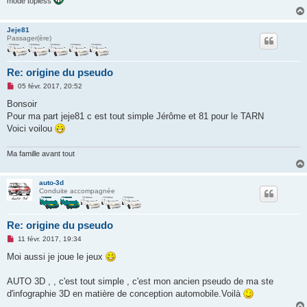
mode topless
n
l
u
Jeje81
Passager(ère)
Re: origine du pseudo
M
05 févr. 2017, 20:52
e
s
Bonsoir
s
Pour ma part jeje81 c est tout simple Jérôme et 81 pour le TARN
a
g
Voici voilou
e
n
o
Ma famille avant tout
n
l
u
auto-3d
Conduite accompagnée
Re: origine du pseudo
M
11 févr. 2017, 19:34
e
s
Moi aussi je joue le jeux
s
a
g
AUTO 3D , , c'est tout simple , c'est mon ancien pseudo de ma ste
e
d'infographie 3D en matière de conception automobile.Voilà
n
o