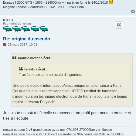
Espace I 2000 GTS - 1985 - 214000km
--> partit en fumé le 14/12/2018
Megane I phase 2 cabriolet 1.6 16V - 2000 - 224000km
terekB
Fou (folle) du volant
Re: origine du pseudo
M
21 mars 2017, 10:01
e
s
s
moufle.vivant a écrit :
a
g
e
terekB a écrit :
n
o
T as fait quoi comme école d ingénieur
n
l
u
Une petite école d'informatique/électronique en alternance à Paris.
Qui quand je suis rentré s'appelait L'IFITEP (Institut de formation
d'ingénieurs en technique électronique de Paris), et qui a entre temps
rejoint le réseau Polytech'.
Je suis ic en ssii à l échelle européenne ton profil peut nous intéresser si
t es à l écoute
renault espace 2 v6 grand ecran avec cuir 07/1996 270000km vert illusion
renault espace the race DCI130 vert sacarabé de 9/02 vendu en 2010 a 70000km