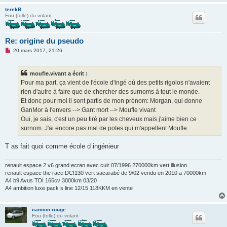
terekB
Fou (folle) du volant
Re: origine du pseudo
M
20 mars 2017, 21:26
e
s
s
moufle.vivant a écrit :
a
g
Pour ma part, ça vient de l'école d'ingé où des petits rigolos n'avaient
e
rien d'autre à faire que de chercher des surnoms à tout le monde.
n
o
Et donc pour moi il sont partis de mon prénom: Morgan, qui donne
n
GanMor à l'envers --> Gant mort --> Moufle vivant
l
u
Oui, je sais, c'est un peu tiré par les cheveux mais j'aime bien ce
surnom. J'ai encore pas mal de potes qui m'appellent Moufle.
T as fait quoi comme école d ingénieur
renault espace 2 v6 grand ecran avec cuir 07/1996 270000km vert illusion
renault espace the race DCI130 vert sacarabé de 9/02 vendu en 2010 a 70000km
A4 b9 Avus TDI 165cv 3000km 03/20
A4 ambition luxe pack s line 12/15 118KKM en vente
camion rouge
Fou (folle) du volant