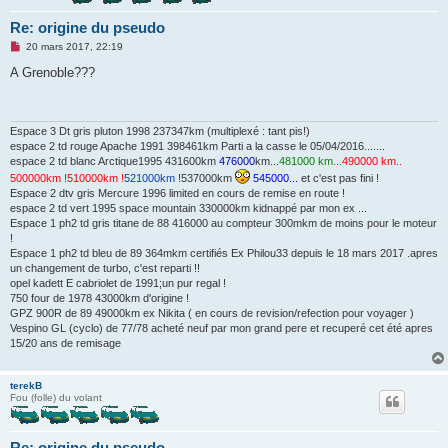
Re: origine du pseudo
M
20 mars 2017, 22:19
e
s
A Grenoble???
s
a
g
e
n
Espace 3 Dt gris pluton 1998 237347km (multiplexé : tant pis!)
o
espace 2 td rouge Apache 1991 398461km Parti a la casse le 05/04/2016.......
n
espace 2 td blanc Arctique1995 431600km
476000
km...
481000 km...
490000 km..
l
500000km !
510000km !
521000km !
537000km
545000...
et c'est pas fini !
u
Espace 2 dtv gris Mercure 1996 limited en cours de remise en route !
espace 2 td vert 1995 space mountain 330000km kidnappé par mon ex ...
Espace 1 ph2 td gris titane de 88 416000 au compteur 300mkm de moins pour le moteur
!
Espace 1 ph2 td bleu de 89 364mkm certifiés Ex Philou33 depuis le 18 mars 2017 .apres
un changement de turbo, c'est reparti !!
opel kadett E cabriolet de 1991;un pur regal !
750 four de 1978 43000km d'origine !
GPZ 900R de 89 49000km ex Nikita ( en cours de revision/refection pour voyager )
Vespino GL (cyclo) de 77/78 acheté neuf par mon grand pere et recuperé cet été apres
15/20 ans de remisage
terekB
Fou (folle) du volant
Re: origine du pseudo