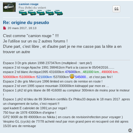
camion rouge
Fou (folle) du volant
Re: origine du pseudo
M
20 mars 2017, 16:13
e
s
C'est comme "camion rouge " !!!
s
Je l'utilise sur un ou 2 autres forums !
a
g
D'une part, c'est libre , et d'autre part je ne me casse pas la tête a en
e
trouver un autre
n
o
n
Espace 3 Dt gris pluton 1998 237347km (multiplexé : tant pis!)
l
u
espace 2 td rouge Apache 1991 398461km Parti a la casse le 05/04/2016.......
espace 2 td blanc Arctique1995 431600km
476000
km...
481000 km...
490000 km..
500000km !
510000km !
521000km !
537000km
545000...
et c'est pas fini !
Espace 2 dtv gris Mercure 1996 limited en cours de remise en route !
espace 2 td vert 1995 space mountain 330000km kidnappé par mon ex ...
Espace 1 ph2 td gris titane de 88 416000 au compteur 300mkm de moins pour le moteur
!
Espace 1 ph2 td bleu de 89 364mkm certifiés Ex Philou33 depuis le 18 mars 2017 .apres
un changement de turbo, c'est reparti !!
opel kadett E cabriolet de 1991;un pur regal !
750 four de 1978 43000km d'origine !
GPZ 900R de 89 49000km ex Nikita ( en cours de revision/refection pour voyager )
Vespino GL (cyclo) de 77/78 acheté neuf par mon grand pere et recuperé cet été apres
15/20 ans de remisage