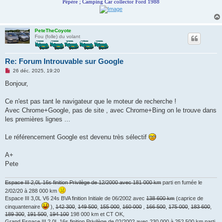
Pépère ; Camping Car collector Ford 1988
PeteTheCoyote
Fou (folle) du volant
Re: Forum Introuvable sur Google
M
26 déc. 2025, 19:20
e
s
Bonjour,
s
a
g
Ce n'est pas tant le navigateur que le moteur de recherche !
e
Avec Chrome+Google, pas de site , avec Chrome+Bing on le trouve dans
n
o
les premières lignes ...
n
l
u
Le référencement Google est devenu très sélectif
A+
Pete
Espace III 2,0L 16s finition Privilège de 12/2000 avec 181 000 km
parti en fumée le
2/02/20 à 288 000 km
Espace III 3,0L V6 24s BVA finition Initiale de 06/2002 avec
138 600 km
(caprice de
cinquantenaire
),
142 300
,
149 500
,
155 000
,
160 000
,
166 500
,
175 000
,
183 600
,
189 300
,
191 500
,
194 100
198 000 km et CT OK,
Grand Espace III 2,0L 16s finition Privilège de 02/2002 avec 230 000 à 252 500 km
parti