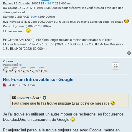
Espace I 2.0L carbu 2000TSE (
1987
) 231.000km
BX Calanque 17D HVR (1991) 234.000km pour préserver les vertèbres au pays des dos
d'âne gratte ciel
Safrane 2.2Si RXE (
1994
) 299.000km
R21 Nevada GTD (1988) 396.000km qui roulotte plus ou moins après un coup de chaud
Prius 3 Dynamic (2009) 275.000km
Et plus encore...
Ex Citroën AMI (2020) 14000km, engin roulant le moins confortable sur Terre
Et pour le travail : Polo VI.2 1.0L TSI (2024) 67.000km / Ex - 208 II.1 Active Business
1.5L BlueHDI (2022) 82.000km
Zorkan
Passager(ère)
Re: Forum Introuvable sur Google
M
24 déc. 2025, 17:42
e
s
s
Pilou29
a écrit :
a
g
Faut croire que tu l'as trouvé puisque tu as posté ce message
e
n
o
Je l'ai trouvé en utilisant un autre moteur de recherche, en l'occurrence
n
DuckduckGo, un concurrent de Google
l
u
Et aujourd'hui perso je le trouve toujours pas avec Google, même en