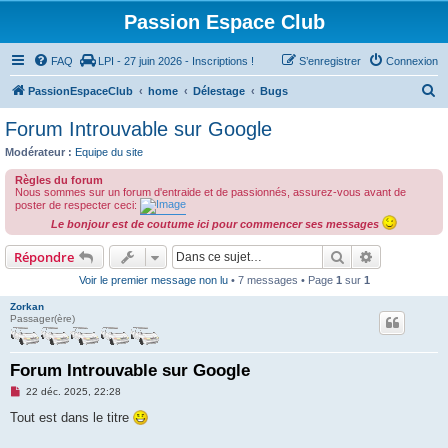
Passion Espace Club
FAQ
LPI - 27 juin 2026 - Inscriptions !
S’enregistrer
Connexion
R
PassionEspaceClub
home
Délestage
Bugs
e
Forum Introuvable sur Google
c
Modérateur :
Equipe du site
h
Règles du forum
e
Nous sommes sur un forum d'entraide et de passionnés, assurez-vous avant de
poster de respecter ceci:
r
Le bonjour est de coutume ici pour commencer ses messages
c
Rechercher
Recherche 
Répondre
h
Voir le premier message non lu
• 7 messages • Page
1
sur
1
e
r
Zorkan
Passager(ère)
Forum Introuvable sur Google
M
22 déc. 2025, 22:28
e
s
Tout est dans le titre
s
a