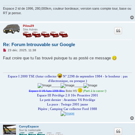
g
e
n
Espace 2 td de 1996, 280,000km, couleur bordeaux; version sans compte tour, base ou
o
RT je pense.
n
l
u
Pilou29
Site Admin
Re: Forum Introuvable sur Google
M
23 déc. 2025, 11:38
e
s
Faut croire que tu l'as trouvé puisque tu as posté ce message
s
a
g
e
n
Espace I 2000 TSE (futur collector
N° 2298 de septembre 1984 - le bonheur : pas
o
d'électronique, ou presque )
n
_____
_____
l
u
Espace II V6 Auto 1996 Bleu
Boite HS
(Parti à la casse !)
Espace III Privilège 2.0 16v Proactive 2001
Le petit dernier : Avantime V6 Privilège
La puce : Twingo 2001 jaune
Pépère ; Camping Car collector Ford 1988
CurvyEspace
Sur la nationale