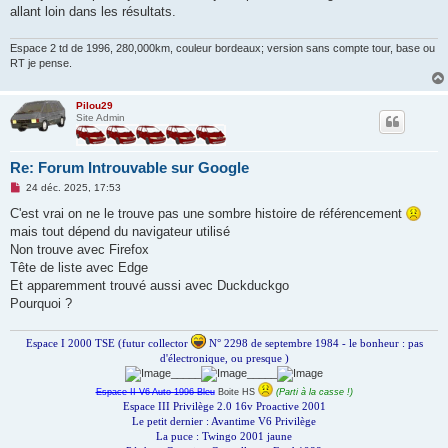
allant loin dans les résultats.
Espace 2 td de 1996, 280,000km, couleur bordeaux; version sans compte tour, base ou
RT je pense.
Pilou29
Site Admin
Re: Forum Introuvable sur Google
M
24 déc. 2025, 17:53
e
s
C'est vrai on ne le trouve pas une sombre histoire de référencement
s
mais tout dépend du navigateur utilisé
a
g
Non trouve avec Firefox
e
Tête de liste avec Edge
n
o
Et apparemment trouvé aussi avec Duckduckgo
n
Pourquoi ?
l
u
Espace I 2000 TSE (futur collector
N° 2298 de septembre 1984 - le bonheur : pas
d'électronique, ou presque )
_____
_____
Espace II V6 Auto 1996 Bleu
Boite HS
(Parti à la casse !)
Espace III Privilège 2.0 16v Proactive 2001
Le petit dernier : Avantime V6 Privilège
La puce : Twingo 2001 jaune