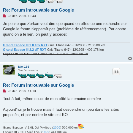
Re: Forum Introuvable sur Google
M
23 déc. 2025, 13:43
e
s
Je pense que Zorkan veut dire que quand on effectue une recherche sur
s
Google le forum n'apparaît pas (problème de référencement). Par contre
a
g
quand on a le lien, on peut y accéder.
e
n
o
Grand Espace III 2.0 16v RXT
Gris Titane 647 - 01/2000 - 218 500 km
n
Grand Espace III 2.2 dT RXT
Gris Titane 647 - 12/1998 - 409 178 km
l
Espace III 2.0 RTE
Vert Lichen 297 - 12/1997 - 288 000 km
u
Mat-155
Sur l'autoroute
Re: Forum Introuvable sur Google
M
23 déc. 2025, 14:13
e
s
Tout à fait, même souci de mon côté la semaine dernière.
s
a
g
Aujourd'hui je le trouve mais il faut descendre un peu dans les sites
e
proposés, et par contre le site est KO
n
o
n
l
Grand Espace IV 2.0L Dci Privilège (
2006
) 509.000km
u
Espace III 2.2DT Alizé HVR (
1999
) 441.000km