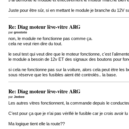
J’ai démonté le module et effectivement le moteur marche bien 
Juste pour être sûr, si en mettant le module je branche du 12V s
Re: Diag moteur lève-vitre ARG
par
grostoto
non, le module ne fonctionne pas comme ça.
cela ne veut rien dire du tout.
le seul test qui veut dire que le moteur fonctionne, c'est l'alimen
le module a besoin de 12v ET des signaux des boutons pour fonc
si cela ne fonctionne pas sur la voiture, alors cela peut ètre le
sous réserve que les fusibles aient été controlés.. la base.
Re: Diag moteur lève-vitre ARG
par
Jeebee
Les autres vitres fonctionnent, la commande depuis le conducteur
C’est pour ça que je n’ai pas vérifié le fusible car je crois avoir
Ma logique tient elle la route??