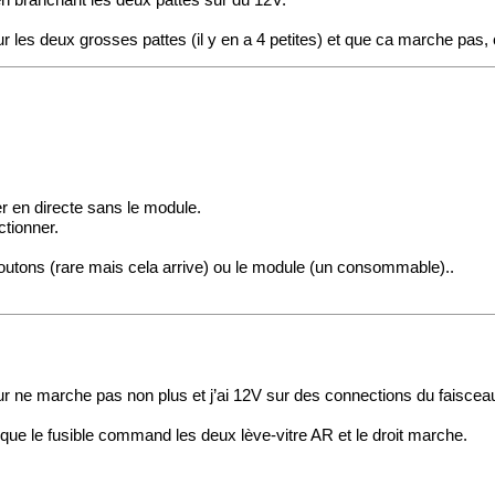
en branchant les deux pattes sur du 12V.
ur les deux grosses pattes (il y en a 4 petites) et que ca marche pas,
ter en directe sans le module.
tionner.
s boutons (rare mais cela arrive) ou le module (un consommable)..
 ne marche pas non plus et j’ai 12V sur des connections du faisceau q
 lu que le fusible command les deux lève-vitre AR et le droit marche.