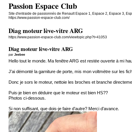
Passion Espace Club
Site d'entraide de passionnés de Renault Espace 1, Espace 2, Espace 3, Es
https://www.passion-espace-club.com/
Diag moteur lève-vitre ARG
https://www.passion-espace-club.com/viewtopic.php?t=41053
Diag moteur lève-vitre ARG
par
Jeebee
Hello tout le monde. Ma fenêtre ARG est restée ouverte à mi haute
J’ai démonté la garniture de porte, mis mon voltmètre sur les fiche
Donc je sors le moteur, nettoie les broches et branche directemen
Puis-je bien en déduire que le moteur est bien HS??
Photos ci-dessous.
Si non suffisant, que dois-je faire d’autre? Merci d’avance.