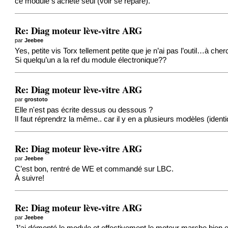
ce module s'achete seul (voir se répare).
Re: Diag moteur lève-vitre ARG
par
Jeebee
Yes, petite vis Torx tellement petite que je n’ai pas l’outil…à ch
Si quelqu’un a la ref du module électronique??
Re: Diag moteur lève-vitre ARG
par
grostoto
Elle n'est pas écrite dessus ou dessous ?
Il faut réprendrz la même.. car il y en a plusieurs modèles (ident
Re: Diag moteur lève-vitre ARG
par
Jeebee
C’est bon, rentré de WE et commandé sur LBC.
À suivre!
Re: Diag moteur lève-vitre ARG
par
Jeebee